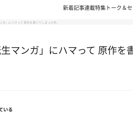
新着記事
連載
特集
トーク＆セ
ンガ」にハマって 原作を書いてしまった件。
転生マンガ」にハマって 原作を
ている