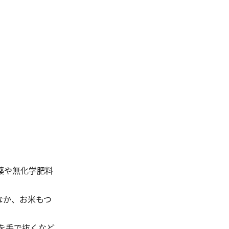
薬や無化学肥料
なか、お米もつ
を手で抜くなど