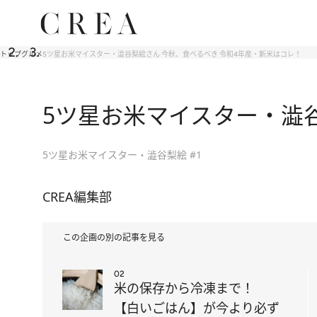
トップ
グルメ
5ツ星お米マイスター・澁谷梨絵さん 今秋、食べるべき 令和4年産・新米はコレ！
5ツ星お米マイスター・澁
5ツ星お米マイスター・澁谷梨絵 #1
CREA編集部
この企画の別の記事を見る
02
米の保存から冷凍まで！
【白いごはん】が今より必ず