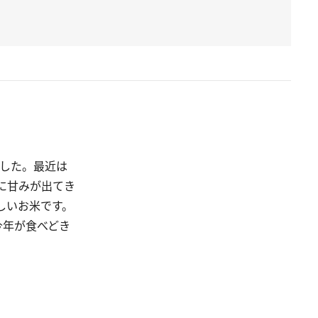
ました。最近は
に甘みが出てき
しいお米です。
今年が食べどき