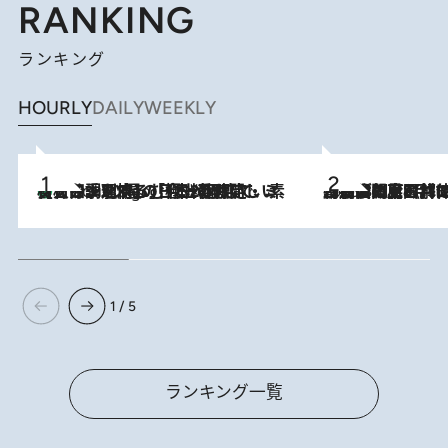
RANKING
ランキング
HOURLY
DAILY
WEEKLY
【大分・別府】「今一番おいしい食材を調理する」1日2組限定・ミシュラン2ツ星の日本料理店で、素材と四季を愉しむ極上の時間
2 Hours Ago
2026.8.8
「最後に見られてよかった」上野動物園の東園パンダ舎が解体前に特別公開。8月16日まで延長されたパネル展と共に辿る“半世紀”のパンダ飼育《解体工事の図面あり》
1 / 5
ランキング一覧