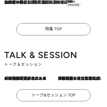
2026.7.10
NEW OPEN！【界 草津】名湯の地に誕生。趣の異なる2種の温泉と上州ならではの会席・蕎麦割烹など美食を味わう究極の癒やし旅
特集 TOP
TALK & SESSION
トーク＆セッション
2026.8.3
「今後値上げがあるとすれば…」「リスクがあるのは今年の冬」エネルギー専門家が語る、ホルムズ海峡封鎖が家庭にもたらす“ある心配”
2026.8.3
「住宅建てられない…」「サーチャージ料の高値が続いている」ホルムズ海峡封鎖による影響はいつまで続く？《エネルギー専門家に聞く“どうなる日本の暮らし”》
トーク&セッション TOP