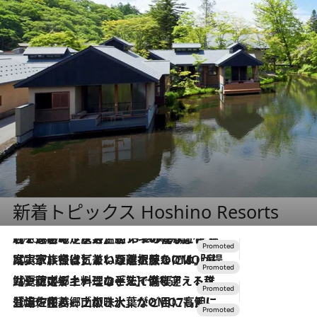
新着トピックス Hoshino Resorts
2026.8.7
【トンボの足水浴】ヒノキの香りに包まれて涼感マックス！約13℃の湧水かけ流しを避暑地「星野温泉 トンボの湯」で体験
2026.7.31
【ホテル帰省】という選択肢をOMOが提案。家族とほどよい距離を保つには「昼は実家、夜は気兼ねなくホテルで！」
2026.7.24
【夏限定ディナーコース】旬を迎える稚鮎や花ズッキーニなどをイタリア・トスカーナの郷土料理の手法で満喫！
2026.7.17
「土佐和ハーブかき氷」がOMO7高知に登場！生姜、山椒、大葉など目にも舌にも涼を呼ぶ郷土の味