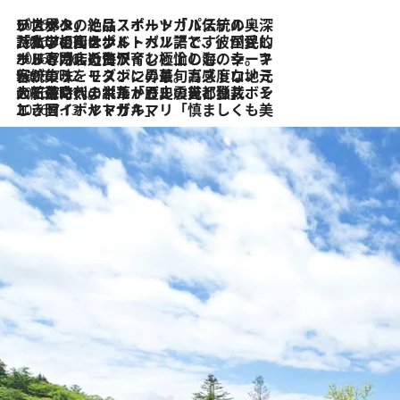
2026.8.8
リスボンの絶品スイーツ「パステル・デ・ナタ」とは？ポルトガル伝統の奥深い世界へ
2026.7.27
「私の祖国はポルトガル語です」国民的詩人フェルナンド・ペソアと、彼が愛した文学の街を歩く
2026.7.26
ポルトガル近海が育む極上の海の幸。キリリと冷えた白ワインと愉しむ、シーフード専門店の贅沢
2026.7.22
伝統の味をモダンに昇華。高感度な地元客が集う、リスボンの最旬ガストロノミー
2026.7.21
大航海時代の栄華から、震災、独裁、そして革命へ。ポルトガル・首都リスボンの石畳に刻まれた「歴史の光と影」
2026.7.13
エッセイ・ヤマザキマリ「慎ましくも美しき国 ポルトガル」