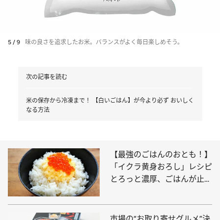
5 / 9
味の良さを追求したお米。バランスがよく毎日楽しめそう。
次の記事を読む
米の保存から冷凍まで！ 【白いごはん】が今より必ず おいしく
なる方法
【最強のごはんのおとも！】
「イクラ黄身おろし」レシピ
とろっと濃厚、ごはんが止ま
らない
市場の“お取り寄せグルメ”決