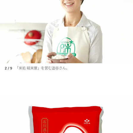
2 / 9
「米処 結米屋」を営む澁谷さん。