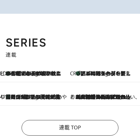
SERIES
連載
ビューティいいもの集め EDITORS' BEST
35℃超えの日の夜、枕にひと吹き！ BAUMのルームスプレーが、ひのきの香りで心まで解きほぐす
2 Hours Ago
CREA'S CHOICE
「眠る時刻をセットする」——眠りの前を整える、バルミューダの新しいアプローチ
2 Hours Ago
47都道府県の手みやげ ひんやりスイーツで夏を満喫
【岡山県】この夏絶対食べたい 冷やしておいしいおやつ3選 フルーツが主役のプリンやアイスが勢揃い
2 Hours Ago
そおだよおこの関西おいしい、おやつ紀行
2026.8.9
［大阪府箕面市］一皿一皿目の前で仕上げられる、料理を巧みに組み込んだアシェットデセールコース「ミチル アシェット デセール（Michiru assiette dessert）」
連載 TOP