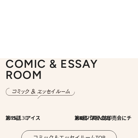
COMIC & ESSAY
ROOM
2026.7.30
第15話 アイス
2026.7.30
第8回「同人誌即売会にチャレンジ その2」
コミック＆エッセイルームTOP