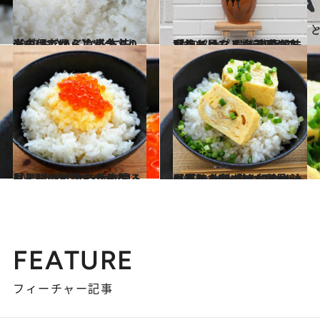
2022.11.16
米の保存から冷凍まで！ 【白いごはん】が今より必ず おいしくなる方法
グルメ
2022.7.16
羽釜ごはんと梅干しの店「梅と星」 最後の晩餐に食べたくなる、 浅草で味わうシンプルな美味しさ
グルメ
2022.10.14
【最強のごはんのおとも！】 「イクラ黄身おろし」レシピ とろっと濃厚、ごはんが止まらない
グルメ
2022.9.28
【新たなおいしさ発見レシピ】 出汁巻き卵の出汁浸しのっけごはん 冷やした厚焼き卵×熱々ごはんも最高
グルメ
FEATURE
フィーチャー記事