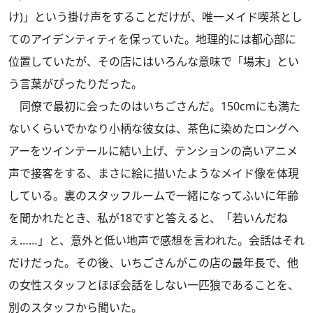
け)」という掛け声をすることだけが、唯一メイド喫茶とし
てのアイデンティティを保っていた。地理的には都心部に
位置していたが、その店にはいろんな意味で「場末」とい
う言葉がぴったりだった。
同僚で最初に会ったのはいちごさんだ。150cmにも満た
ないくらいでかなり小柄な彼女は、茶色に染めたロングヘ
アーをツインテールに結い上げ、テンションの高いアニメ
声で接客をする、まさに絵に描いたようなメイド像を体現
している。裏のスタッフルームで一緒になってふいに年齢
を聞かれたとき、私が18ですと答えると、「若いんだね
ぇ……」と、意外と低い地声で感想を言われた。会話はそれ
だけだった。その後、いちごさんがこの店の最年長で、他
の女性スタッフとほぼ会話をしない一匹狼であることを、
別のスタッフから聞いた。