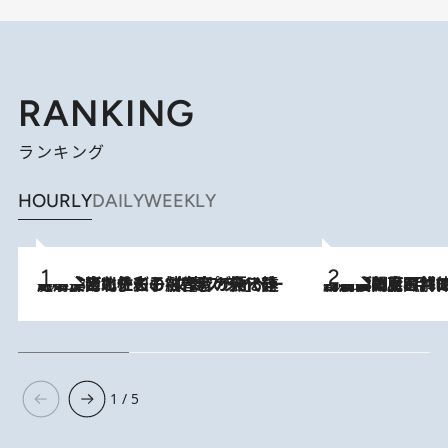
RANKING
ランキング
HOURLY
DAILY
WEEKLY
2026.8.3
《「文士の子ども被害者の会」発足！》阿川佐和子（72）が語る遠藤周作に北杜夫、劇作家・矢代静一の子どもたちの“文豪プライベート事件簿”
2026.8.8
「最後に見られてよかった」上野動物園の東園パンダ舎が解体前に特別公開。8月16日まで延長されたパネル展と共に辿る“半世紀”のパンダ飼育《解体工事の図面あり》
1 / 5