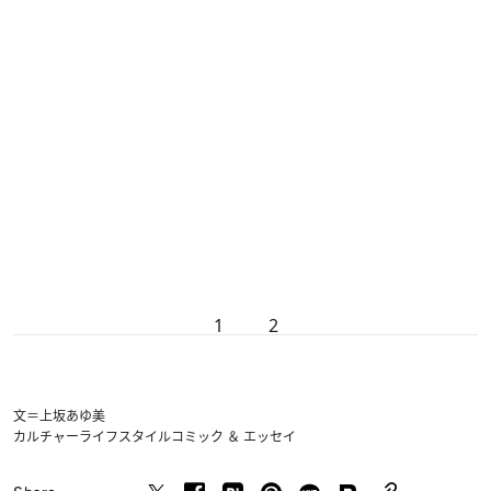
1
2
文＝上坂あゆ美
カルチャー
ライフスタイル
コミック ＆ エッセイ