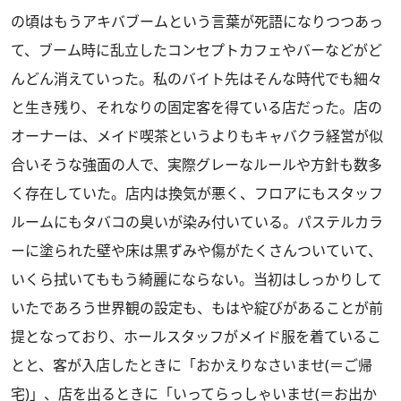
の頃はもうアキバブームという言葉が死語になりつつあっ
て、ブーム時に乱立したコンセプトカフェやバーなどがど
んどん消えていった。私のバイト先はそんな時代でも細々
と生き残り、それなりの固定客を得ている店だった。店の
オーナーは、メイド喫茶というよりもキャバクラ経営が似
合いそうな強面の人で、実際グレーなルールや方針も数多
く存在していた。店内は換気が悪く、フロアにもスタッフ
ルームにもタバコの臭いが染み付いている。パステルカラ
ーに塗られた壁や床は黒ずみや傷がたくさんついていて、
いくら拭いてももう綺麗にならない。当初はしっかりして
いたであろう世界観の設定も、もはや綻びがあることが前
提となっており、ホールスタッフがメイド服を着ているこ
とと、客が入店したときに「おかえりなさいませ(＝ご帰
宅)」、店を出るときに「いってらっしゃいませ(＝お出か