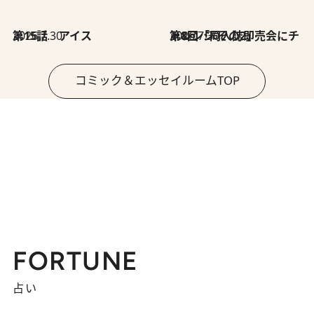
2026.7.30
第15話 アイス
2026.7.30
第8回「同人誌即売会にチャレンジ その2」
コミック＆エッセイルームTOP
FORTUNE
占い