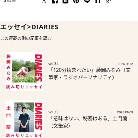
Share
エッセイ>DIARIES
この連載の別の記事を読む
vol.34
2026.06.12
「120分揉まれたい」藤岡みなみ（文
筆家・ラジオパーソナリティ）
vol.33
2026.06.09
「意味はない、秘密はある」土門蘭
（文筆家）