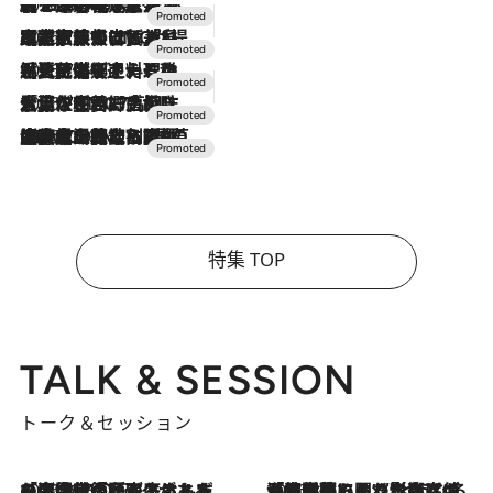
2026.8.7
【トンボの足水浴】ヒノキの香りに包まれて涼感マックス！約13℃の湧水かけ流しを避暑地「星野温泉 トンボの湯」で体験
2026.7.31
【ホテル帰省】という選択肢をOMOが提案。家族とほどよい距離を保つには「昼は実家、夜は気兼ねなくホテルで！」
2026.7.24
【夏限定ディナーコース】旬を迎える稚鮎や花ズッキーニなどをイタリア・トスカーナの郷土料理の手法で満喫！
2026.7.17
「土佐和ハーブかき氷」がOMO7高知に登場！生姜、山椒、大葉など目にも舌にも涼を呼ぶ郷土の味
2026.7.10
NEW OPEN！【界 草津】名湯の地に誕生。趣の異なる2種の温泉と上州ならではの会席・蕎麦割烹など美食を味わう究極の癒やし旅
特集 TOP
TALK & SESSION
トーク＆セッション
2026.8.3
「今後値上げがあるとすれば…」「リスクがあるのは今年の冬」エネルギー専門家が語る、ホルムズ海峡封鎖が家庭にもたらす“ある心配”
2026.8.3
「住宅建てられない…」「サーチャージ料の高値が続いている」ホルムズ海峡封鎖による影響はいつまで続く？《エネルギー専門家に聞く“どうなる日本の暮らし”》