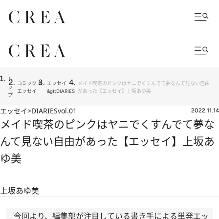
ト
コミック ＆
エッセイ
メイド喫茶のピンクはヤニでくすんでて夢なんて見ない自由
ッ
エッセイ
&gt;DIARIES
があった【エッセイ】上坂あゆ美
プ
エッセイ>DIARIES
vol.01
2022.11.14
メイド喫茶のピンクはヤニでくすんでて夢な
んて見ない自由があった【エッセイ】上坂あ
ゆ美
上坂あゆ美
今回より、編集部が注目している書き手による単発エッ