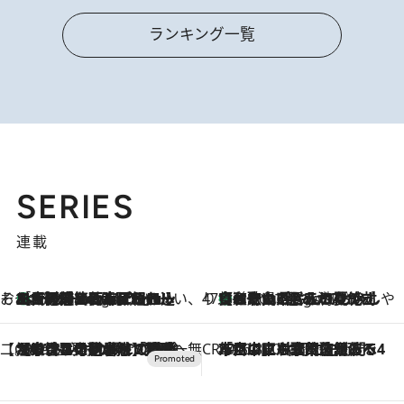
ランキング一覧
SERIES
連載
そおだよおこの関西おいしい、おやつ紀行
［大阪府箕面市］一皿一皿目の前で仕上げられる、料理を巧みに組み込んだアシェットデセールコース「ミチル アシェット デセール（Michiru assiette dessert）」
4 Hours Ago
47都道府県の手みやげ ひんやりスイーツで夏を満喫
【和歌山県】この夏絶対食べたい 冷やしておいしいおやつ3選 みかんがごろっと丸ごと入ったジュレ
4 Hours Ago
【CREA×星野リゾート】唯一無二。癒しと発見が待つ場所へ
2026.8.7
【トンボの足水浴】ヒノキの香りに包まれて涼感マックス！約13℃の湧水かけ流しを避暑地「星野温泉 トンボの湯」で体験
CREA'S CHOICE
2026.8.7
「立川にも歌舞伎があるんだよ」 片岡仁左衛門・市川中車ら豪華座組みで4年目の立川立飛歌舞伎へ