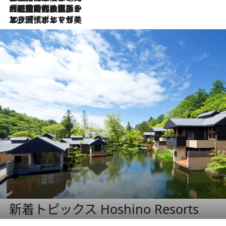
2026.7.21
大航海時代の栄華から、震災、独裁、そして革命へ。ポルトガル・首都リスボンの石畳に刻まれた「歴史の光と影」
2026.7.13
エッセイ・ヤマザキマリ「慎ましくも美しき国 ポルトガル」
新着トピックス Hoshino Resorts