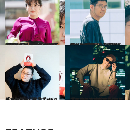
2022.10.21
今の世に必要なのは財前直見!? 育児にコロナ――。柚木麻子が 激動の4年を過ごして気づいたこと
カルチャー
2022.10.14
”バズる言葉”で失われるもの SNS的「うまい言葉」の危うさを 武田砂鉄は考え続ける
カルチャー
2022.2.22
「人生相談」の名手 ジェーン・スーが明言する とりあえずここまででOK！
カルチャー
2022.9.8
「人の悩みは茶化してはいけない」 宇多丸が10年にわたって続けてきた 人生相談の連載を書籍化！
カルチャー