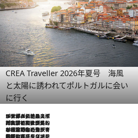
CREA Traveller 2026年夏号 海風
と太陽に誘われてポルトガルに会い
に行く
2026.8.8
リスボンの絶品スイーツ「パステル・デ・ナタ」とは？ポルトガル伝統の奥深い世界へ
2026.7.27
「私の祖国はポルトガル語です」国民的詩人フェルナンド・ペソアと、彼が愛した文学の街を歩く
2026.7.26
ポルトガル近海が育む極上の海の幸。キリリと冷えた白ワインと愉しむ、シーフード専門店の贅沢
2026.7.22
伝統の味をモダンに昇華。高感度な地元客が集う、リスボンの最旬ガストロノミー