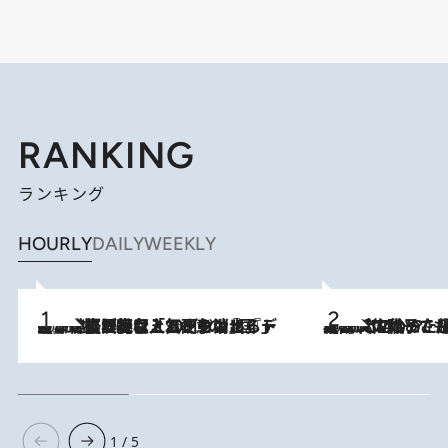
RANKING
ランキング
HOURLY
DAILY
WEEKLY
2026.8.5
【なぜ吉沢亮は「気配を消せる」のか？】興行収入208億の『国宝』を経て挑むミュージカル『ディア・エヴァン・ハンセン』。トップ俳優が舞台上でさらけ出した“孤独”とは
2026.8.5
【阿川佐和子さんの年とる力】なぜ70代で始めた趣味は“こんなに楽しい”のか？ ピアノ、俳句…スランプに陥っても続けられる“ある秘訣”とは
1 / 5