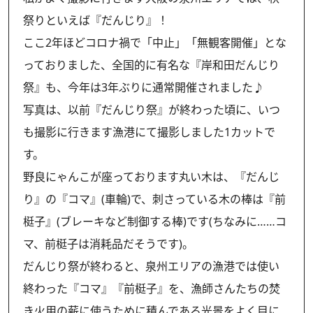
祭りといえば『だんじり』！
ここ2年ほどコロナ禍で「中止」「無観客開催」とな
っておりました、全国的に有名な『岸和田だんじり
祭』も、今年は3年ぶりに通常開催されました♪
写真は、以前『だんじり祭』が終わった頃に、いつ
も撮影に行きます漁港にて撮影しました1カットで
す。
野良にゃんこが座っております丸い木は、『だんじ
り』の『コマ』(車輪)で、刺さっている木の棒は『前
梃子』(ブレーキなど制御する棒)です(ちなみに……コ
マ、前梃子は消耗品だそうです)。
だんじり祭が終わると、泉州エリアの漁港では使い
終わった『コマ』『前梃子』を、漁師さんたちの焚
き火用の薪に使うために積んである光景をよく目に