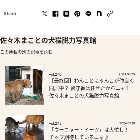
Share
佐々木まことの犬猫脱力写真館
この連載の別の記事を読む
vol.276
2024.09.25
【最終回】わんことにゃんこが仲良く
同居中？ 留守番は任せたからニャ！
佐々木まことの犬猫脱力写真館
vol.275
2024.09.18
「ウーニャー・イーツ」は大忙し！
チップ期待しているニャ♪