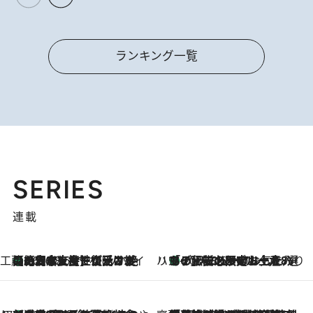
ランキング一覧
SERIES
連載
工藤まやのおもてなしハワイ
【ハワイ土産】ローカルの絶大な支持で復活！ 絶品の幻クッキー《元ファンの日本人女性が受け継いだ名店》
2026.8.6
ハワイ賢者 リサのお気に入りリスト
あの伝説の限定トートも！ リニューアルした「ディーン＆デルーカ ハワイ」で必須のお土産8選
2026.8.6