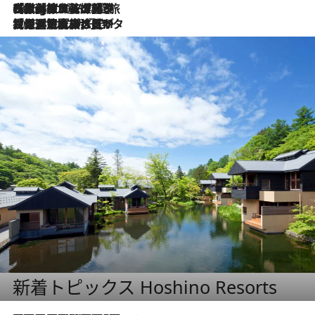
2026.8.4
【厳選旅コスメ】「紫外線＆乾燥対策しながらメイク感も！」ヘア＆メイクGeorgeが選んだ夏旅ベストコスメを発表！【Mサイズジップ】
2026.8.3
【厳選旅コスメ】「保湿もタイパ重視！」“サウナ好き”タレント清水みさとが愛用する夏旅ベストコスメを発表！【Mサイズジップ】
新着トピックス Hoshino Resorts
2026.7.31
【ホテル帰省】という選択肢をOMOが提案。家族とほどよい距離を保つには「昼は実家、夜は気兼ねなくホテルで！」