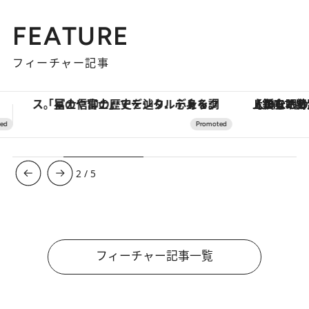
FEATURE
フィーチャー記事
【銀座で出合う最旬美容】美髪ケアや上質な眠り…セルフケアのアップデートから、特別な名入れギフトまで。大人のための「ReFa GINZA」クルーズ
3
/
5
フィーチャー記事一覧