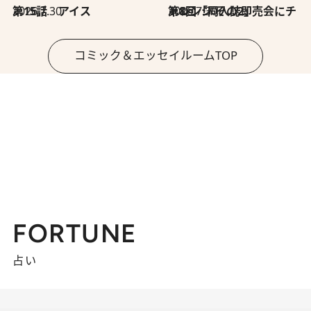
2026.7.30
第15話 アイス
2026.7.30
第8回「同人誌即売会にチャレンジ その2」
コミック＆エッセイルームTOP
FORTUNE
占い