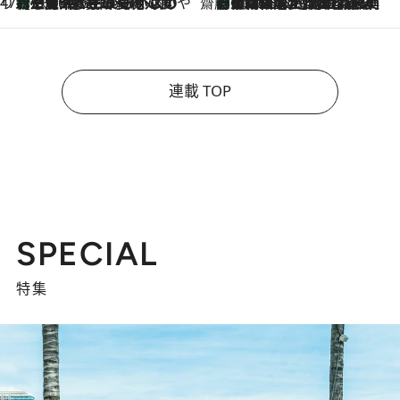
47都道府県の手みやげ ひんやりスイーツで夏を満喫
【三重県】この夏絶対食べたい 冷やしておいしいおやつ3選 お餅×アイスの新感覚スイーツ
2026.8.6
齋藤 薫 美容脳ルネサンス
「荷物が増えるほど旅ストレスは増す」美容ジャーナリストがたどり着いた最終結論。“化粧品を劇的に減らす”感動の凝縮美容とは
2026.8.6
連載 TOP
SPECIAL
特集