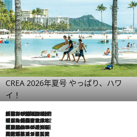
CREA 2026年夏号 やっぱり、ハワ
イ！
「荷物が増えるほど旅ストレスは増す」美容ジャーナリストがたどり着いた最終結論。“化粧品を劇的に減らす”感動の凝縮美容とは
2026.8.6
「旅先には金髪ウィッグを持参」日本と同じメイクでは損してる!? 美容ジャーナリストが提案する“掟破りの旅美容”とは
2026.8.6
【厳選旅コスメ】「身軽さ＆UV対策重視！」ヘアアーティストshucoが選んだ夏旅ベストコスメを発表【Mサイズジップ】
2026.8.6
2026.8.5
【厳選旅コスメ】国内をあちこち移動する河井菜摘が選んだ夏旅ベストコスメ発表！「リラックスアイテムはマスト」【Mサイズジップ】