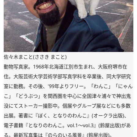
佐々木まこと(ささき まこと)
動物写真家。1968年北海道江別市生まれ、大阪府堺市在
住。大阪芸術大学芸術学部写真学科を卒業後、同大学研究
室に勤務。その後、'99年よりフリー。「わんこ」「にゃん
こ」「どうぶつ」を関西圏を中心に全国津々浦々で神出鬼
没にてストーカー撮影中。個展やグループ展などにも多数
出展。著書に『ぼく、となりのわんこ』(オークラ出版)、
電子書籍『となりのわんこ。vol.1～vol.3』(鈴屋出版)があ
る。最新写真集は『のらのいる風景』(鈴屋出版)。