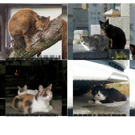
2020.10.25
【クスっと笑える猫画像60枚超】 動物写真家による面白にゃんこ画像まとめ
ライフスタイル
2022.9.21
「お供え物はちゅ～るかニャ？」 野良にゃんこ秋のお彼岸集会です！ 佐々木まことの犬猫脱力写真館
ライフスタイル
2022.9.14
『中秋の名月』が見られないニャ！ ‟パステル三毛“母猫が寝かしつけ中 佐々木まことの犬猫脱力写真館
ライフスタイル
2022.9.7
突然の雨、車の下には猫がいます！ 「車、動かさないでほしいニャ～」 佐々木まことの犬猫脱力写真館
ライフスタイル