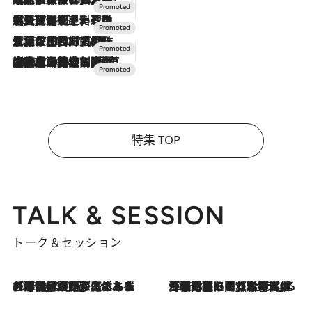
2026.7.24
【夏限定ディナーコース】旬を迎える稚鮎や花ズッキーニなどをイタリア・トスカーナの郷土料理の手法で満喫！
2026.7.17
「土佐和ハーブかき氷」がOMO7高知に登場！生姜、山椒、大葉など目にも舌にも涼を呼ぶ郷土の味
2026.7.10
NEW OPEN！【界 草津】名湯の地に誕生。趣の異なる2種の温泉と上州ならではの会席・蕎麦割烹など美食を味わう究極の癒やし旅
特集 TOP
TALK & SESSION
トーク＆セッション
2026.8.3
「今後値上げがあるとすれば…」「リスクがあるのは今年の冬」エネルギー専門家が語る、ホルムズ海峡封鎖が家庭にもたらす“ある心配”
2026.8.3
「住宅建てられない…」「サーチャージ料の高値が続いている」ホルムズ海峡封鎖による影響はいつまで続く？《エネルギー専門家に聞く“どうなる日本の暮らし”》