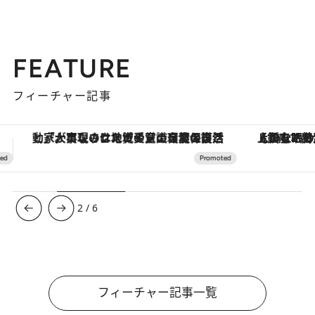
FEATURE
フィーチャー記事
【銀座で出合う最旬美容】美髪ケアや上質な眠り…セルフケアのアップデートから、特別な名入れギフトまで。大人のための「ReFa GINZA」クルーズ
【夏限定ディナーコース】旬を迎
3
/
6
フィーチャー記事一覧