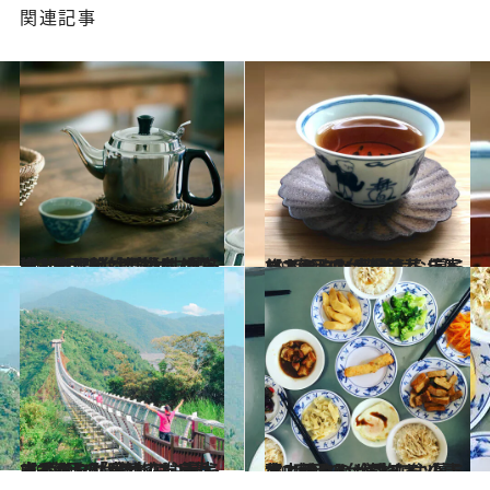
関連記事
2022.10.2
【2度目の台湾旅は、暮らすように】 台湾女性の常識。生理前、最中は 冷たいものは絶対に摂らない
旅＆お出かけ
2022.9.29
【2度目の台湾旅は、暮らすように】 若者もお年寄りもみんな大好き、 レトロスイーツと台湾茶
旅＆お出かけ
2022.9.25
【2度目の台湾旅は、暮らすように】 台北在住青木由香さん「実は山だらけ ハイキングがとても身近です」
旅＆お出かけ
2022.9.22
【2度目の台湾旅は、暮らすように】 台北在住の青木由香さんが愛する 小菜、粉もの、フルーツ
旅＆お出かけ