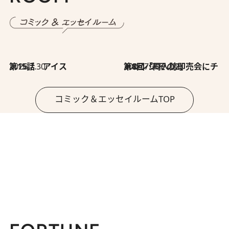
2026.7.30
第15話 アイス
2026.7.30
第8回「同人誌即売会にチャレンジ その2」
コミック＆エッセイルームTOP