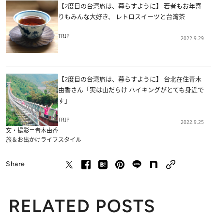
【2度目の台湾旅は、暮らすように】 若者もお年寄
りもみんな大好き、 レトロスイーツと台湾茶
TRIP
2022.9.29
【2度目の台湾旅は、暮らすように】 台北在住青木
由香さん「実は山だらけ ハイキングがとても身近で
す」
TRIP
2022.9.25
文・撮影＝青木由香
旅＆お出かけ
ライフスタイル
Share
RELATED POSTS