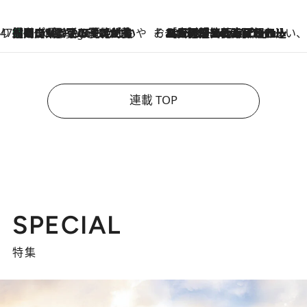
47都道府県の手みやげ ひんやりスイーツで夏を満喫
【岡山県】この夏絶対食べたい 冷やしておいしいおやつ3選 フルーツが主役のプリンやアイスが勢揃い
4 Hours Ago
そおだよおこの関西おいしい、おやつ紀行
2026.8.9
［大阪府箕面市］一皿一皿目の前で仕上げられる、料理を巧みに組み込んだアシェットデセールコース「ミチル アシェット デセール（Michiru assiette dessert）」
連載 TOP
SPECIAL
特集