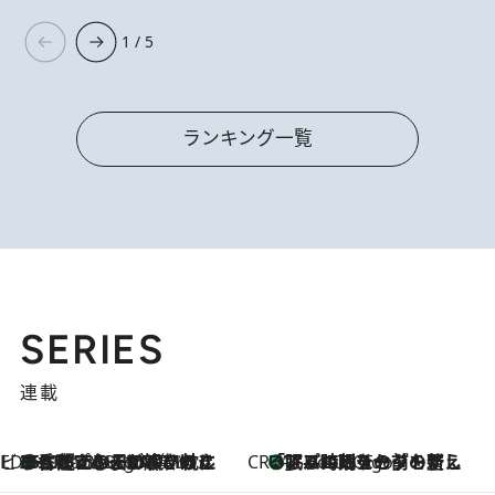
1 / 5
ランキング一覧
SERIES
連載
ビューティいいもの集め EDITORS' BEST
35℃超えの日の夜、枕にひと吹き！ BAUMのルームスプレーが、ひのきの香りで心まで解きほぐす
4 Hours Ago
CREA'S CHOICE
「眠る時刻をセットする」——眠りの前を整える、バルミューダの新しいアプローチ
4 Hours Ago