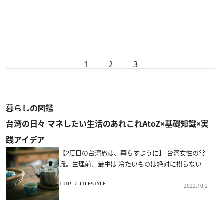
1
2
3
暮らしの図鑑
台湾の日々 マネしたい生活のあれこれAtoZ×基礎知識×実
践アイデア
【2度目の台湾旅は、暮らすように】 台湾女性の常
識。生理前、最中は 冷たいものは絶対に摂らない
TRIP
LIFESTYLE
2022.10.2