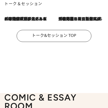
トーク＆セッション
2026.8.3
「今後値上げがあるとすれば…」「リスクがあるのは今年の冬」エネルギー専門家が語る、ホルムズ海峡封鎖が家庭にもたらす“ある心配”
2026.8.3
「住宅建てられない…」「サーチャージ料の高値が続いている」ホルムズ海峡封鎖による影響はいつまで続く？《エネルギー専門家に聞く“どうなる日本の暮らし”》
トーク&セッション TOP
COMIC & ESSAY
ROOM