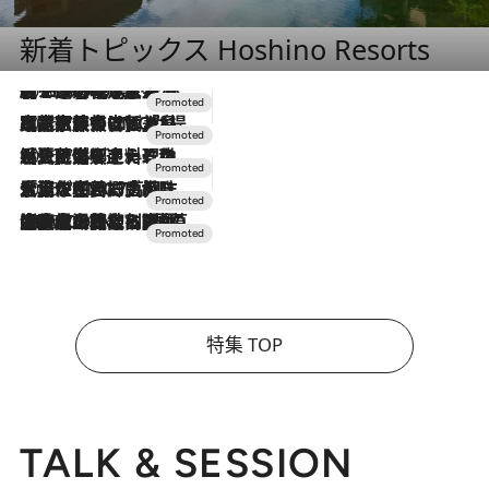
新着トピックス Hoshino Resorts
2026.8.7
【トンボの足水浴】ヒノキの香りに包まれて涼感マックス！約13℃の湧水かけ流しを避暑地「星野温泉 トンボの湯」で体験
2026.7.31
【ホテル帰省】という選択肢をOMOが提案。家族とほどよい距離を保つには「昼は実家、夜は気兼ねなくホテルで！」
2026.7.24
【夏限定ディナーコース】旬を迎える稚鮎や花ズッキーニなどをイタリア・トスカーナの郷土料理の手法で満喫！
2026.7.17
「土佐和ハーブかき氷」がOMO7高知に登場！生姜、山椒、大葉など目にも舌にも涼を呼ぶ郷土の味
2026.7.10
NEW OPEN！【界 草津】名湯の地に誕生。趣の異なる2種の温泉と上州ならではの会席・蕎麦割烹など美食を味わう究極の癒やし旅
特集 TOP
TALK & SESSION