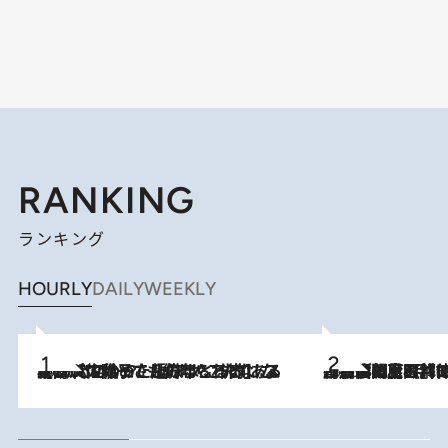
RANKING
ランキング
HOURLY
DAILY
WEEKLY
2026.8.5
【阿川佐和子さんの年とる力】なぜ70代で始めた趣味は“こんなに楽しい”のか？ ピアノ、俳句…スランプに陥っても続けられる“ある秘訣”とは
2026.8.8
「最後に見られてよかった」上野動物園の東園パンダ舎が解体前に特別公開。8月16日まで延長されたパネル展と共に辿る“半世紀”のパンダ飼育《解体工事の図面あり》