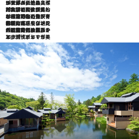
2026.8.8
リスボンの絶品スイーツ「パステル・デ・ナタ」とは？ポルトガル伝統の奥深い世界へ
2026.7.27
「私の祖国はポルトガル語です」国民的詩人フェルナンド・ペソアと、彼が愛した文学の街を歩く
2026.7.26
ポルトガル近海が育む極上の海の幸。キリリと冷えた白ワインと愉しむ、シーフード専門店の贅沢
2026.7.22
伝統の味をモダンに昇華。高感度な地元客が集う、リスボンの最旬ガストロノミー
2026.7.21
大航海時代の栄華から、震災、独裁、そして革命へ。ポルトガル・首都リスボンの石畳に刻まれた「歴史の光と影」
2026.7.13
エッセイ・ヤマザキマリ「慎ましくも美しき国 ポルトガル」