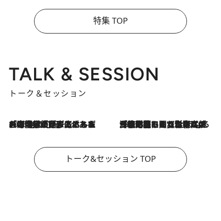
特集 TOP
TALK & SESSION
トーク＆セッション
2026.8.3
「今後値上げがあるとすれば…」「リスクがあるのは今年の冬」エネルギー専門家が語る、ホルムズ海峡封鎖が家庭にもたらす“ある心配”
2026.8.3
「住宅建てられない…」「サーチャージ料の高値が続いている」ホルムズ海峡封鎖による影響はいつまで続く？《エネルギー専門家に聞く“どうなる日本の暮らし”》
トーク&セッション TOP