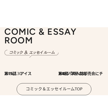
COMIC & ESSAY
ROOM
2026.7.30
第15話 アイス
2026.7.30
第8回「同人誌即売会にチャレンジ その2」
コミック＆エッセイルームTOP