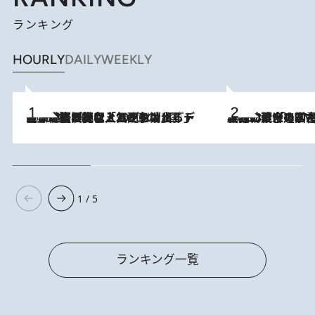
ランキング
HOURLY
DAILY
WEEKLY
2026.8.5
【なぜ吉沢亮は「気配を消せる」のか？】興行収入208億の『国宝』を経て挑むミュージカル『ディア・エヴァン・ハンセン』。トップ俳優が舞台上でさらけ出した“孤独”とは
2026.8.3
慶應幼稚舎の図書室からテレビの世界に飛び込んだ阿川佐和子（72）、「N
1 / 5
ランキング一覧