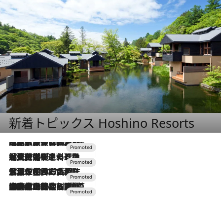
新着トピックス Hoshino Resorts
2026.7.31
【ホテル帰省】という選択肢をOMOが提案。家族とほどよい距離を保つには「昼は実家、夜は気兼ねなくホテルで！」
2026.7.24
【夏限定ディナーコース】旬を迎える稚鮎や花ズッキーニなどをイタリア・トスカーナの郷土料理の手法で満喫！
2026.7.17
「土佐和ハーブかき氷」がOMO7高知に登場！生姜、山椒、大葉など目にも舌にも涼を呼ぶ郷土の味
2026.7.10
NEW OPEN！【界 草津】名湯の地に誕生。趣の異なる2種の温泉と上州ならではの会席・蕎麦割烹など美食を味わう究極の癒やし旅