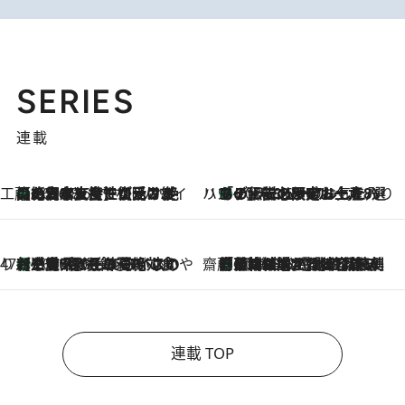
SERIES
連載
工藤まやのおもてなしハワイ
【ハワイ土産】ローカルの絶大な支持で復活！ 絶品の幻クッキー《元ファンの日本人女性が受け継いだ名店》
2026.8.6
ハワイ賢者 リサのお気に入りリスト
あの伝説の限定トートも！ リニューアルした「ディーン＆デルーカ ハワイ」で必須のお土産8選
2026.8.6
47都道府県の手みやげ ひんやりスイーツで夏を満喫
【三重県】この夏絶対食べたい 冷やしておいしいおやつ3選 お餅×アイスの新感覚スイーツ
2026.8.6
齋藤 薫 美容脳ルネサンス
「荷物が増えるほど旅ストレスは増す」美容ジャーナリストがたどり着いた最終結論。“化粧品を劇的に減らす”感動の凝縮美容とは
2026.8.6
連載 TOP