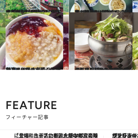
2022.9.25
【2度目の台湾旅は、暮らすように】 台北在住青木由香さん「実は山だらけ ハイキングがとても身近です」
旅＆お出かけ
2022.9.22
【2度目の台湾旅は、暮らすように】 台北在住の青木由香さんが愛する 小菜、粉もの、フルーツ
旅＆お出かけ
2015.10.8
11月まで暑さが続く南国台湾でリサーチ！ ひんやりスイーツの穴場ショップ
旅＆お出かけ
2019.12.21
【東京】にあるウマい台湾料理店5選 台湾現地スタッフが認めた本場の味
グルメ
FEATURE
フィーチャー記事
「土佐和ハーブかき氷」がOMO7高知に登場！生姜、山椒、大葉など目にも舌にも涼を呼ぶ郷土の味
ヴァシュロン・コンスタンタン