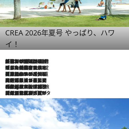
CREA 2026年夏号 やっぱり、ハワ
イ！
「荷物が増えるほど旅ストレスは増す」美容ジャーナリストがたどり着いた最終結論。“化粧品を劇的に減らす”感動の凝縮美容とは
2026.8.6
「旅先には金髪ウィッグを持参」日本と同じメイクでは損してる!? 美容ジャーナリストが提案する“掟破りの旅美容”とは
2026.8.6
【厳選旅コスメ】「身軽さ＆UV対策重視！」ヘアアーティストshucoが選んだ夏旅ベストコスメを発表【Mサイズジップ】
2026.8.6
2026.8.5
【厳選旅コスメ】国内をあちこち移動する河井菜摘が選んだ夏旅ベストコスメ発表！「リラックスアイテムはマスト」【Mサイズジップ】
2026.8.4
【厳選旅コスメ】「紫外線＆乾燥対策しながらメイク感も！」ヘア＆メイクGeorgeが選んだ夏旅ベストコスメを発表！【Mサイズジップ】
2026.8.3
【厳選旅コスメ】「保湿もタイパ重視！」“サウナ好き”タレント清水みさとが愛用する夏旅ベストコスメを発表！【Mサイズジップ】