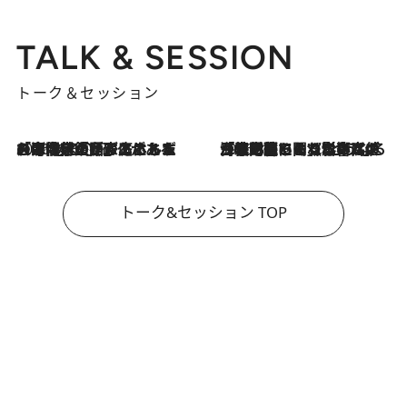
TALK & SESSION
トーク＆セッション
2026.8.3
「今後値上げがあるとすれば…」「リスクがあるのは今年の冬」エネルギー専門家が語る、ホルムズ海峡封鎖が家庭にもたらす“ある心配”
2026.8.3
「住宅建てられない…」「サーチャージ料の高値が続いている」ホルムズ海峡封鎖による影響はいつまで続く？《エネルギー専門家に聞く“どうなる日本の暮らし”》
トーク&セッション TOP