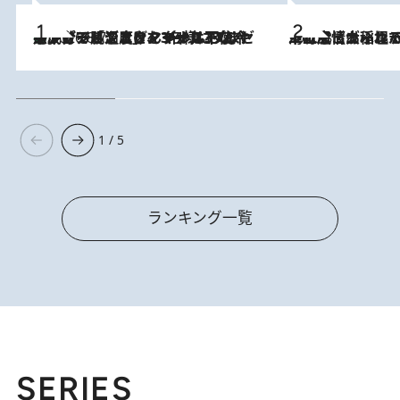
メントールやエタノールは不使用。ピジョンより、マイルドな冷感成分で肌温度をマイナス3℃まで下げる「ごきげんクール ひんやりアクアミスト」を3名様にプレゼント
2026.8.7
2026.8.5
下町風情あふれる台北屈指の人気エリア・大稲埕でセンスのいい台湾土産《ヴィン
1 / 5
ランキング一覧
SERIES