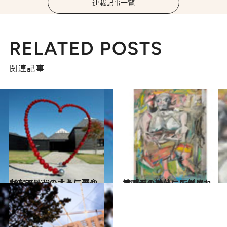
連載記事一覧
RELATED POSTS
関連記事
2011.12.30
ジュエリーのように華やかなアート、オトニエル
カルチャー
2011.10.31
絵画への情熱に圧倒される「デ・クーニング展」
カルチャー