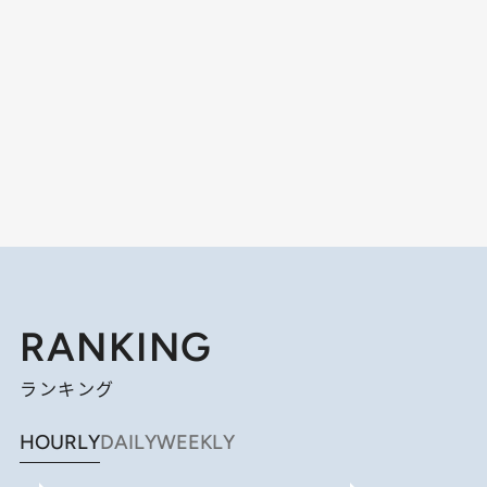
RANKING
ランキング
HOURLY
DAILY
WEEKLY