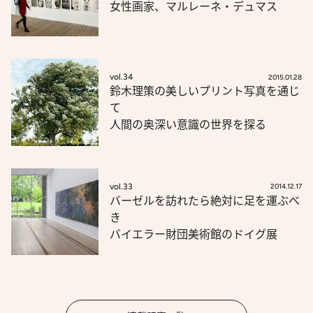
女性画家、マルレーネ・デュマス
vol.34
2015.01.28
鈴木理策の美しいプリント写真を通じ
て
人間の奥深い意識の世界を探る
vol.33
2014.12.17
バーゼルを訪れたら絶対に足を運ぶべ
き
バイエラー財団美術館のドイグ展