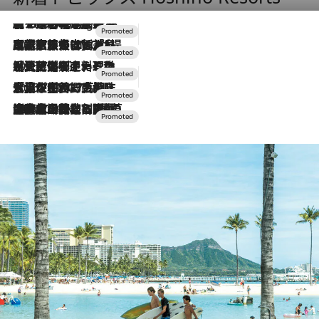
【トンボの足水浴】ヒノキの香りに包まれて涼感マックス！約13℃の湧水かけ流しを避暑地「星野温泉 トンボの湯」で体験
10 Hours Ago
2026.7.31
【ホテル帰省】という選択肢をOMOが提案。家族とほどよい距離を保つには「昼は実家、夜は気兼ねなくホテルで！」
2026.7.24
【夏限定ディナーコース】旬を迎える稚鮎や花ズッキーニなどをイタリア・トスカーナの郷土料理の手法で満喫！
2026.7.17
「土佐和ハーブかき氷」がOMO7高知に登場！生姜、山椒、大葉など目にも舌にも涼を呼ぶ郷土の味
2026.7.10
NEW OPEN！【界 草津】名湯の地に誕生。趣の異なる2種の温泉と上州ならではの会席・蕎麦割烹など美食を味わう究極の癒やし旅