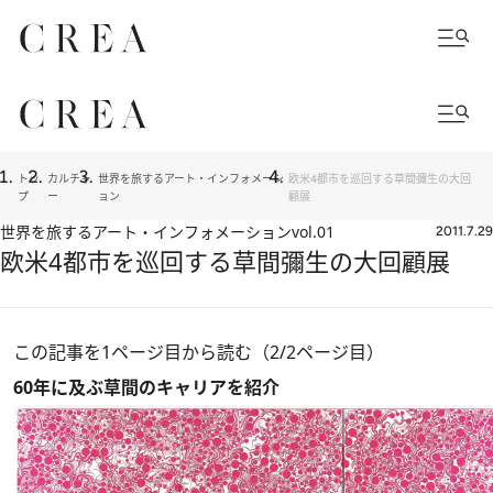
トッ
カルチャ
世界を旅するアート・インフォメーシ
欧米4都市を巡回する草間彌生の大回
プ
ー
ョン
顧展
世界を旅するアート・インフォメーション
vol.01
2011.7.29
欧米4都市を巡回する草間彌生の大回顧展
この記事を1ページ目から読む（2/2ページ目）
60年に及ぶ草間のキャリアを紹介