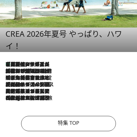
CREA 2026年夏号 やっぱり、ハワ
イ！
【厳選旅コスメ】「多機能アイテムがメイン！」旅好き美容エディターが選んだ夏旅ベストコスメを発表【Mサイズジップ】
2026.8.7
2026.8.6
「荷物が増えるほど旅ストレスは増す」美容ジャーナリストがたどり着いた最終結論。“化粧品を劇的に減らす”感動の凝縮美容とは
2026.8.6
「旅先には金髪ウィッグを持参」日本と同じメイクでは損してる!? 美容ジャーナリストが提案する“掟破りの旅美容”とは
2026.8.6
【厳選旅コスメ】「身軽さ＆UV対策重視！」ヘアアーティストshucoが選んだ夏旅ベストコスメを発表【Mサイズジップ】
2026.8.5
【厳選旅コスメ】国内をあちこち移動する河井菜摘が選んだ夏旅ベストコスメ発表！「リラックスアイテムはマスト」【Mサイズジップ】
2026.8.4
【厳選旅コスメ】「紫外線＆乾燥対策しながらメイク感も！」ヘア＆メイクGeorgeが選んだ夏旅ベストコスメを発表！【Mサイズジップ】
特集 TOP