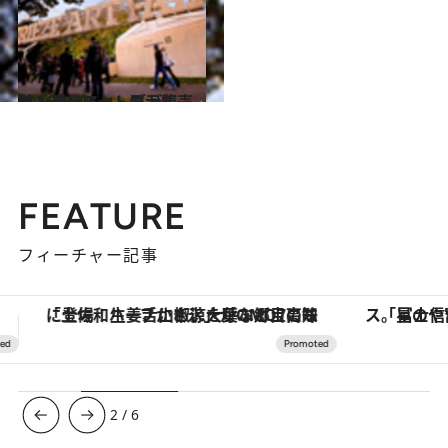
2011.9.30
ロンドンにセレブが集結！現代アート展示販売
カルチャー
FEATURE
フィーチャー記事
「星のや富士」でデジタルデトックス。冨士信仰の歴史を辿り、心身を調える。
【銀座で出合う最旬美容】美髪ケアや上質な眠
3
/
6