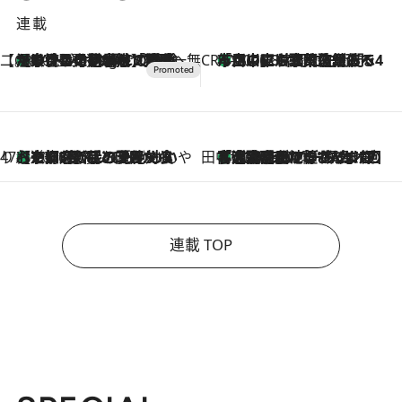
連載
【CREA×星野リゾート】唯一無二。癒しと発見が待つ場所へ
【トンボの足水浴】ヒノキの香りに包まれて涼感マックス！約13℃の湧水かけ流しを避暑地「星野温泉 トンボの湯」で体験
10 Hours Ago
CREA'S CHOICE
「立川にも歌舞伎があるんだよ」 片岡仁左衛門・市川中車ら豪華座組みで4年目の立川立飛歌舞伎へ
2026.8.7
47都道府県の手みやげ ひんやりスイーツで夏を満喫
【京都府】この夏絶対食べたい 冷やしておいしいおやつ3選 ひと口目から心を掴む新緑のテリーヌ
2026.8.7
田中稲の勝手に再ブーム
「湘南乃風に憧れて」観客大盛上がりの“タオル回し”に、ラッパー顔負けの高速歌唱まで…さだまさし（74）のアグレッシブすぎる現在地
2026.8.7
連載 TOP