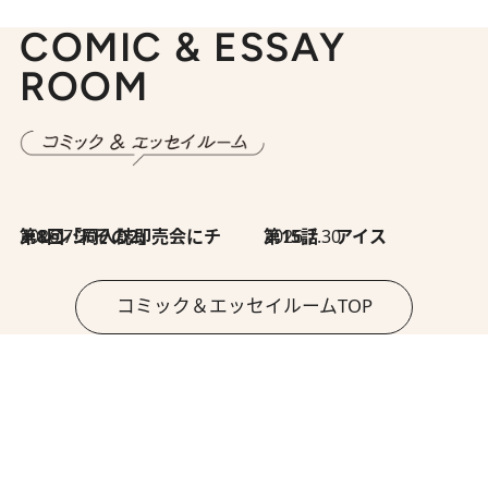
COMIC & ESSAY
ROOM
2026.7.30
第8回「同人誌即売会にチャレンジ その2」
2026.7.30
第15話 アイス
コミック＆エッセイルームTOP