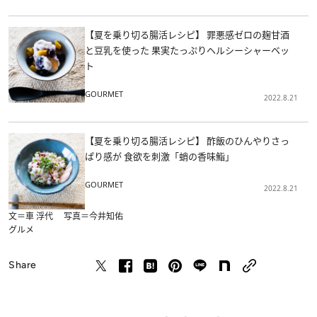
【夏を乗り切る腸活レシピ】 罪悪感ゼロの麹甘酒
と豆乳を使った 果実たっぷりヘルシーシャーベッ
ト
GOURMET
2022.8.21
【夏を乗り切る腸活レシピ】 酢飯のひんやりさっ
ぱり感が 食欲を刺激「蛸の香味鮨」
GOURMET
2022.8.21
文＝車 浮代 写真＝今井知佑
グルメ
Share