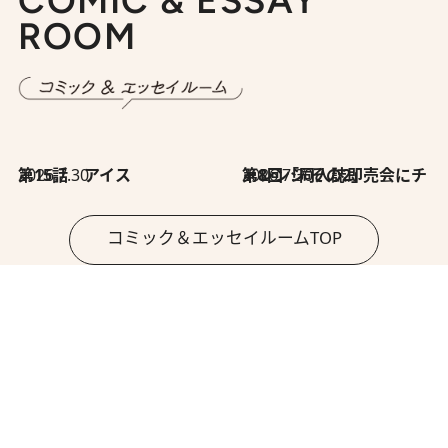
COMIC & ESSAY
ROOM
2026.7.30
第15話 アイス
2026.7.30
第8回「同人誌即売会にチャレンジ その2」
コミック＆エッセイルームTOP