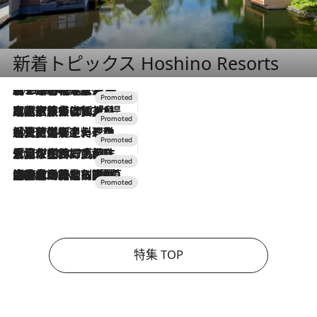
新着トピックス Hoshino Resorts
2026.8.7
【トンボの足水浴】ヒノキの香りに包まれて涼感マックス！約13℃の湧水かけ流しを避暑地「星野温泉 トンボの湯」で体験
2026.7.31
【ホテル帰省】という選択肢をOMOが提案。家族とほどよい距離を保つには「昼は実家、夜は気兼ねなくホテルで！」
2026.7.24
【夏限定ディナーコース】旬を迎える稚鮎や花ズッキーニなどをイタリア・トスカーナの郷土料理の手法で満喫！
2026.7.17
「土佐和ハーブかき氷」がOMO7高知に登場！生姜、山椒、大葉など目にも舌にも涼を呼ぶ郷土の味
2026.7.10
NEW OPEN！【界 草津】名湯の地に誕生。趣の異なる2種の温泉と上州ならではの会席・蕎麦割烹など美食を味わう究極の癒やし旅
特集 TOP