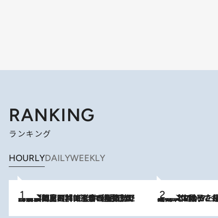
RANKING
ランキング
HOURLY
DAILY
WEEKLY
2026.8.8
「最後に見られてよかった」上野動物園の東園パンダ舎が解体前に特別公開。8月16日まで延長されたパネル展と共に辿る“半世紀”のパンダ飼育《解体工事の図面あり》
2026.8.5
【阿川佐和子さんの年とる力】なぜ70代で始めた趣味は“こんなに楽しい”のか？ ピアノ、俳句…スランプに陥っても続けられる“ある秘訣”とは