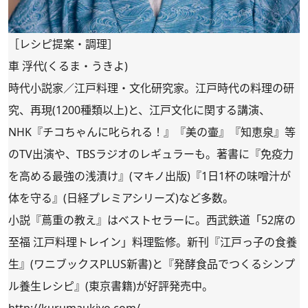
［レシピ提案・調理］
車 浮代(くるま・うきよ)
時代小説家／江戸料理・文化研究家。江戸時代の料理の研
究、再現(1200種類以上)と、江戸文化に関する講演、
NHK『チコちゃんに叱られる！』『美の壷』『知恵泉』等
のTV出演や、TBSラジオのレギュラーも。著書に『
免疫力
を高める最強の浅漬け
』(マキノ出版)『
1日1杯の味噌汁が
体を守る
』(日経プレミアシリーズ)など多数。
小説『
蔦重の教え
』はベストセラーに。西武鉄道「52席の
至福 江戸料理トレイン」料理監修。新刊『
江戸っ子の食養
生
』(ワニブックスPLUS新書)と『
発酵食品でつくるシンプ
ル養生レシピ
』(東京書籍)が好評発売中。
http://kurumaukiyo.com/