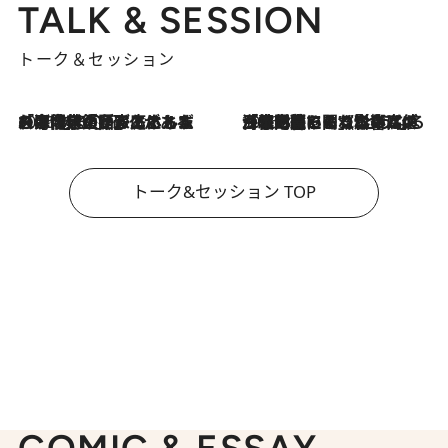
TALK & SESSION
トーク＆セッション
2026.8.3
「今後値上げがあるとすれば…」「リスクがあるのは今年の冬」エネルギー専門家が語る、ホルムズ海峡封鎖が家庭にもたらす“ある心配”
2026.8.3
「住宅建てられない…」「サーチャージ料の高値が続いている」ホルムズ海峡封鎖による影響はいつまで続く？《エネルギー専門家に聞く“どうなる日本の暮らし”》
トーク&セッション TOP