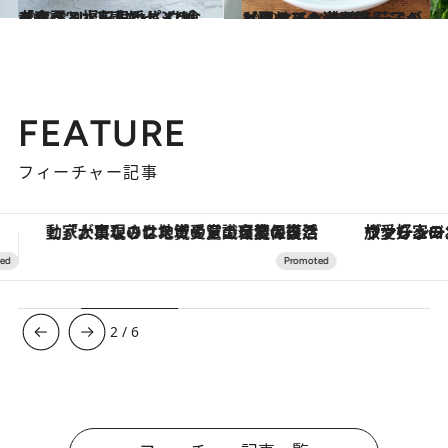
2022.8.9
この夏、水をおいしく“食べよう”！ 涼感たっぷり「食べる水」レシピ クリンスイと福田里香さんが考案
グルメ
2022.8.3
【夏のひんやり麺レシピ】 とろとろ焼き茄子のっけうどん 焼いた茄子がお肉並みの満足感！
グルメ
FEATURE
フィーチャー記事
ヴァシュロン・コンスタンタン「オーヴァーシーズ・オートマティック」。旅愛好家のお気に入りコレクションから、ジェンダーレスな新作が登場
3
/
6