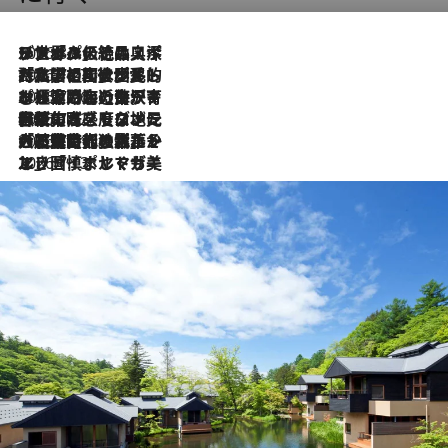
2026.8.8
リスボンの絶品スイーツ「パステル・デ・ナタ」とは？ポルトガル伝統の奥深い世界へ
2026.7.27
「私の祖国はポルトガル語です」国民的詩人フェルナンド・ペソアと、彼が愛した文学の街を歩く
2026.7.26
ポルトガル近海が育む極上の海の幸。キリリと冷えた白ワインと愉しむ、シーフード専門店の贅沢
2026.7.22
伝統の味をモダンに昇華。高感度な地元客が集う、リスボンの最旬ガストロノミー
2026.7.21
大航海時代の栄華から、震災、独裁、そして革命へ。ポルトガル・首都リスボンの石畳に刻まれた「歴史の光と影」
2026.7.13
エッセイ・ヤマザキマリ「慎ましくも美しき国 ポルトガル」