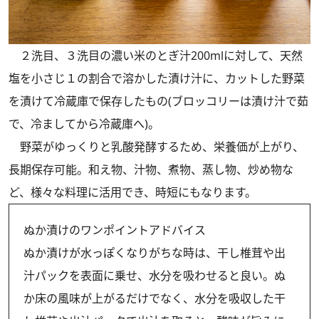
２洗目、３洗目の濃い米のとぎ汁200mlに対して、天然
塩を小さじ１の割合で溶かした漬け汁に、カットした野菜
を漬けて冷蔵庫で保存したもの(ブロッコリーは漬け汁で茹
で、冷ましてから冷蔵庫へ)。
野菜がゆっくりと乳酸発酵するため、栄養価が上がり、
長期保存可能。和え物、汁物、煮物、蒸し物、炒め物な
ど、様々な料理に活用でき、時短にもなります。
ぬか漬けのワンポイントアドバイス
ぬか漬けが水っぽくなりがちな時は、干し椎茸や出
汁パックを表面に乗せ、水分を吸わせると良い。ぬ
か床の風味が上がるだけでなく、水分を吸収した干