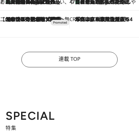
そおだよおこの関西おいしい、おやつ紀行
［大阪府箕面市］一皿一皿目の前で仕上げられる、料理を巧みに組み込んだアシェットデセールコース「ミチル アシェット デセール（Michiru assiette dessert）」
9 Hours Ago
47都道府県の手みやげ ひんやりスイーツで夏を満喫
【和歌山県】この夏絶対食べたい 冷やしておいしいおやつ3選 みかんがごろっと丸ごと入ったジュレ
9 Hours Ago
【CREA×星野リゾート】唯一無二。癒しと発見が待つ場所へ
2026.8.7
【トンボの足水浴】ヒノキの香りに包まれて涼感マックス！約13℃の湧水かけ流しを避暑地「星野温泉 トンボの湯」で体験
CREA'S CHOICE
2026.8.7
「立川にも歌舞伎があるんだよ」 片岡仁左衛門・市川中車ら豪華座組みで4年目の立川立飛歌舞伎へ
連載 TOP
SPECIAL
特集