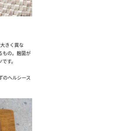
は大きく異な
るもの。麹菌が
ツです。
ずのヘルシース