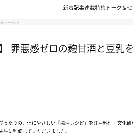
新着記事
連載
特集
トーク＆セ
ーシャーベット
】 罪悪感ゼロの麹甘酒と豆乳を
ったりの、体にやさしい「腸活レシピ」を江戸料理・文化研究
先生に監修していただきました。