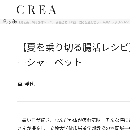
トップ
グルメ
【夏を乗り切る腸活レシピ】 罪悪感ゼロの麹甘酒と豆乳を使った 果実たっぷりヘルシ
【夏を乗り切る腸活レシピ
ーシャーベット
車 浮代
暑い日が続き、なんだか体が疲れ気味。そんな時にぴ
さんが提案し、文教大学健康栄養学部教授の笠岡誠一