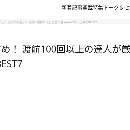
新着記事
連載
特集
トーク＆セ
以上の達人が厳選した 絶対に喜ばれるお土産10選 ――2022年上半期BEST7
すめ！ 渡航100回以上の達人が
EST7