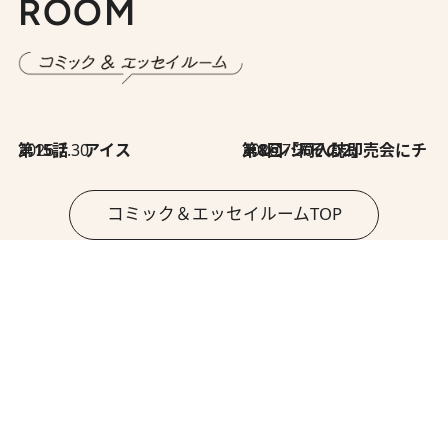
ROOM
2026.7.30
第15話 アイス
2026.7.30
第8回「同人誌即売会にチャレンジ その2」
コミック＆エッセイルームTOP