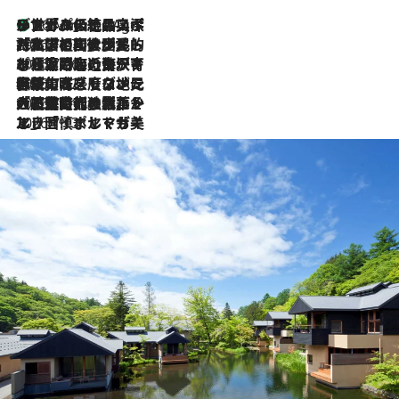
リスボンの絶品スイーツ「パステル・デ・ナタ」とは？ポルトガル伝統の奥深い世界へ
46 Minutes Ago
2026.7.27
「私の祖国はポルトガル語です」国民的詩人フェルナンド・ペソアと、彼が愛した文学の街を歩く
2026.7.26
ポルトガル近海が育む極上の海の幸。キリリと冷えた白ワインと愉しむ、シーフード専門店の贅沢
2026.7.22
伝統の味をモダンに昇華。高感度な地元客が集う、リスボンの最旬ガストロノミー
2026.7.21
大航海時代の栄華から、震災、独裁、そして革命へ。ポルトガル・首都リスボンの石畳に刻まれた「歴史の光と影」
2026.7.13
エッセイ・ヤマザキマリ「慎ましくも美しき国 ポルトガル」