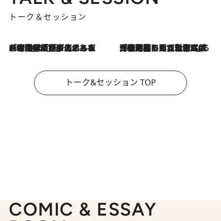
トーク＆セッション
2026.8.3
「今後値上げがあるとすれば…」「リスクがあるのは今年の冬」エネルギー専門家が語る、ホルムズ海峡封鎖が家庭にもたらす“ある心配”
2026.8.3
「住宅建てられない…」「サーチャージ料の高値が続いている」ホルムズ海峡封鎖による影響はいつまで続く？《エネルギー専門家に聞く“どうなる日本の暮らし”》
トーク&セッション TOP
COMIC & ESSAY