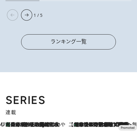
1 / 5
ランキング一覧
SERIES
連載
47都道府県の手みやげ ひんやりスイーツで夏を満喫
【兵庫県】この夏絶対食べたい 冷やしておいしいおやつ3選 淡路島の恵みをジェラートに集約
46 Minutes Ago
【CREA×星野リゾート】唯一無二。癒しと発見が待つ場所へ
【トンボの足水浴】ヒノキの香りに包まれて涼感マックス！約13℃の湧水かけ流しを避暑地「星野温泉 トンボの湯」で体験
2026.8.7