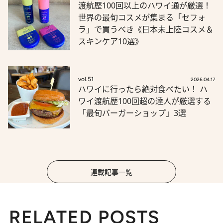
渡航歴100回以上のハワイ通が厳選！
世界の最旬コスメが集まる「セフォ
ラ」で買うべき《日本未上陸コスメ＆
スキンケア10選》
vol.51
2026.04.17
ハワイに行ったら絶対食べたい！ ハ
ワイ渡航歴100回超の達人が厳選する
「最旬バーガーショップ」3選
連載記事一覧
RELATED POSTS