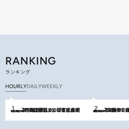
RANKING
ランキング
HOURLY
DAILY
WEEKLY
2026.8.7
「湘南乃風に憧れて」観客大盛上がりの“タオル回し”に、ラッパー顔負けの高速歌唱まで…さだまさし（74）のアグレッシブすぎる現在地
2026.8.5
【阿川佐和子さんの年とる力】なぜ70代で始めた趣味は“こんなに楽しい”のか？ ピアノ、俳句…スランプに陥っても続けられる“ある秘訣”とは