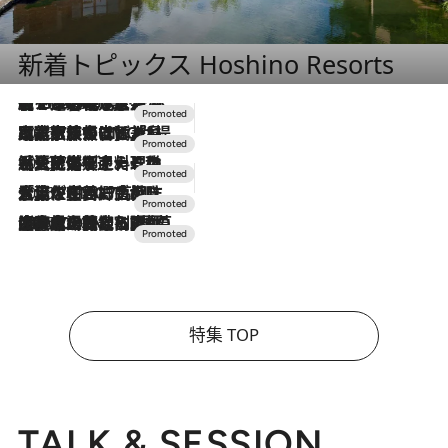
新着トピックス Hoshino Resorts
【トンボの足水浴】ヒノキの香りに包まれて涼感マックス！約13℃の湧水かけ流しを避暑地「星野温泉 トンボの湯」で体験
2026.8.7
2026.7.31
【ホテル帰省】という選択肢をOMOが提案。家族とほどよい距離を保つには「昼は実家、夜は気兼ねなくホテルで！」
2026.7.24
【夏限定ディナーコース】旬を迎える稚鮎や花ズッキーニなどをイタリア・トスカーナの郷土料理の手法で満喫！
2026.7.17
「土佐和ハーブかき氷」がOMO7高知に登場！生姜、山椒、大葉など目にも舌にも涼を呼ぶ郷土の味
2026.7.10
NEW OPEN！【界 草津】名湯の地に誕生。趣の異なる2種の温泉と上州ならではの会席・蕎麦割烹など美食を味わう究極の癒やし旅
特集 TOP
TALK & SESSION