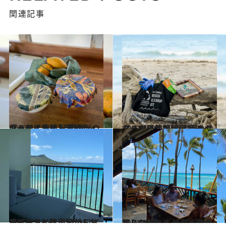
関連記事
2022.4.1
【ハワイ情報】現地ライターおすすめ 話題のゼロウェイストストア3選
旅＆お出かけ
2022.2.25
【ハワイ情報】現地ライターが発信！ 今注目のサステナブルな観光とは
旅＆お出かけ
2021.7.4
アメリカ人観光客がドドッとハワイに！ 【ハワイレポート】を現地からお届け
旅＆お出かけ
2021.5.23
【ハワイレポート】現地からお届け！ 活気を取り戻しつつある ハワイの今
旅＆お出かけ