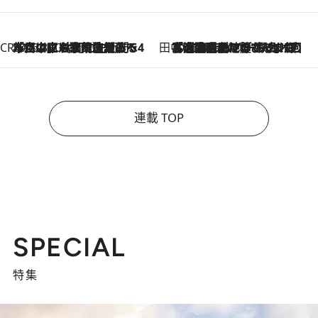
CREA'S CHOICE
2026.8.7
「立川にも歌舞伎があるんだよ」 片岡仁左衛門・市川中車ら豪華座組みで4年目の立川立飛歌舞伎へ
田中稲の勝手に再ブーム
2026.8.7
「湘南乃風に憧れて」観客大盛上がりの“タオル回し”に、ラッパー顔負けの高速歌唱まで…さだまさし（74）のアグレッシブすぎる現在地
連載 TOP
SPECIAL
特集