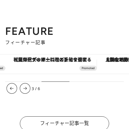
FEATURE
フィーチャー記事
【夏限定ディナーコース】旬を迎える稚鮎や花ズッキーニなどをイタリア・トスカーナの郷土料理の手法で満喫！
【銀座で出合う最旬美容】美髪ケアや上質な眠
3
/
6
フィーチャー記事一覧