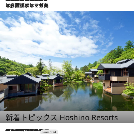
2026.7.13
エッセイ・ヤマザキマリ「慎ましくも美しき国 ポルトガル」
新着トピックス Hoshino Resorts
2026.8.7
【トンボの足水浴】ヒノキの香りに包まれて涼感マックス！約13℃の湧水かけ流しを避暑地「星野温泉 トンボの湯」で体験