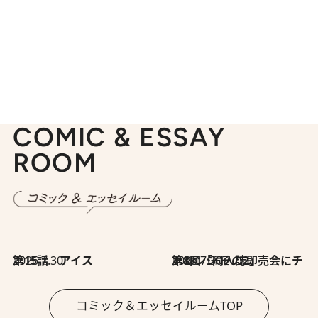
COMIC & ESSAY
ROOM
2026.7.30
第15話 アイス
2026.7.30
第8回「同人誌即売会にチャレンジ その2」
コミック＆エッセイルームTOP