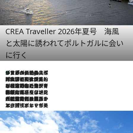
CREA Traveller 2026年夏号 海風
と太陽に誘われてポルトガルに会い
に行く
リスボンの絶品スイーツ「パステル・デ・ナタ」とは？ポルトガル伝統の奥深い世界へ
9 Hours Ago
2026.7.27
「私の祖国はポルトガル語です」国民的詩人フェルナンド・ペソアと、彼が愛した文学の街を歩く
2026.7.26
ポルトガル近海が育む極上の海の幸。キリリと冷えた白ワインと愉しむ、シーフード専門店の贅沢
2026.7.22
伝統の味をモダンに昇華。高感度な地元客が集う、リスボンの最旬ガストロノミー
2026.7.21
大航海時代の栄華から、震災、独裁、そして革命へ。ポルトガル・首都リスボンの石畳に刻まれた「歴史の光と影」
2026.7.13
エッセイ・ヤマザキマリ「慎ましくも美しき国 ポルトガル」