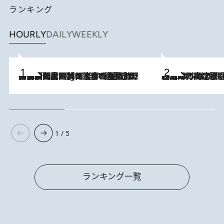
ランキング
HOURLY
DAILY
WEEKLY
「最後に見られてよかった」上野動物園の東園パンダ舎が解体前に特別公開。8月16日まで延長されたパネル展と共に辿る“半世紀”のパンダ飼育《解体工事の図面あり》
10 Hours Ago
2026.8.7
「湘南乃風に憧れて」観客大盛上がりの“タオル回し”に、ラッパー顔負けの高速歌唱まで…さだまさし（74）のアグレッシブすぎる現在地
1 / 5
ランキング一覧