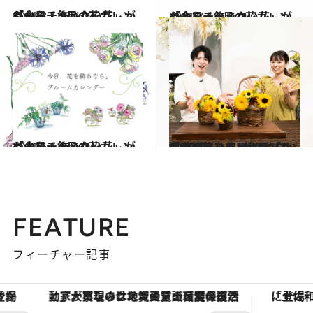
2021.8.1
「今日、飾りたい花」がわかる！ 8月の花カレンダーをチェック
ライフスタイル
2021.7.1
「今日、飾りたい花」がわかる！ 7月の花カレンダーをチェック
ライフスタイル
2021.6.1
「今日、飾りたい花」がわかる！ 6月の花カレンダーをチェック
ライフスタイル
2022.8.2
【動画】ひまわりを「かご」に飾ろう “摘みたて風”のアレンジがかわいい 夏の輝きを部屋に呼び込んで
ライフスタイル
FEATURE
フィーチャー記事
「大事なのは地域の意識を変えること」。ロレックス賞受賞の自然保護活動家が実現させたナイジェリアの自然環境の復活