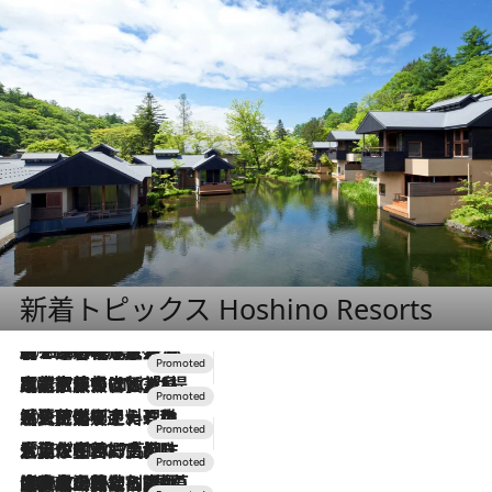
新着トピックス Hoshino Resorts
2026.8.7
【トンボの足水浴】ヒノキの香りに包まれて涼感マックス！約13℃の湧水かけ流しを避暑地「星野温泉 トンボの湯」で体験
2026.7.31
【ホテル帰省】という選択肢をOMOが提案。家族とほどよい距離を保つには「昼は実家、夜は気兼ねなくホテルで！」
2026.7.24
【夏限定ディナーコース】旬を迎える稚鮎や花ズッキーニなどをイタリア・トスカーナの郷土料理の手法で満喫！
2026.7.17
「土佐和ハーブかき氷」がOMO7高知に登場！生姜、山椒、大葉など目にも舌にも涼を呼ぶ郷土の味
2026.7.10
NEW OPEN！【界 草津】名湯の地に誕生。趣の異なる2種の温泉と上州ならではの会席・蕎麦割烹など美食を味わう究極の癒やし旅