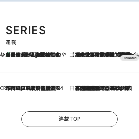
SERIES
連載
47都道府県の手みやげ ひんやりスイーツで夏を満喫
【兵庫県】この夏絶対食べたい 冷やしておいしいおやつ3選 淡路島の恵みをジェラートに集約
9 Hours Ago
【CREA×星野リゾート】唯一無二。癒しと発見が待つ場所へ
2026.8.7
【トンボの足水浴】ヒノキの香りに包まれて涼感マックス！約13℃の湧水かけ流しを避暑地「星野温泉 トンボの湯」で体験
CREA'S CHOICE
2026.8.7
「立川にも歌舞伎があるんだよ」 片岡仁左衛門・市川中車ら豪華座組みで4年目の立川立飛歌舞伎へ
田中稲の勝手に再ブーム
2026.8.7
「湘南乃風に憧れて」観客大盛上がりの“タオル回し”に、ラッパー顔負けの高速歌唱まで…さだまさし（74）のアグレッシブすぎる現在地
連載 TOP