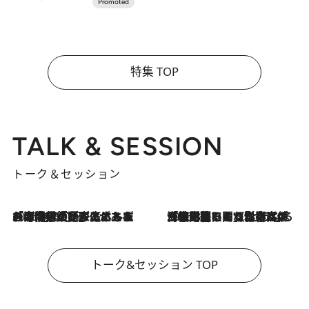
特集 TOP
TALK & SESSION
トーク＆セッション
2026.8.3
「今後値上げがあるとすれば…」「リスクがあるのは今年の冬」エネルギー専門家が語る、ホルムズ海峡封鎖が家庭にもたらす“ある心配”
2026.8.3
「住宅建てられない…」「サーチャージ料の高値が続いている」ホルムズ海峡封鎖による影響はいつまで続く？《エネルギー専門家に聞く“どうなる日本の暮らし”》
トーク&セッション TOP