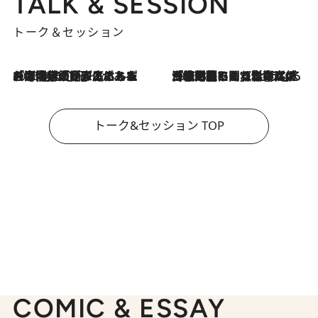
TALK & SESSION
トーク＆セッション
2026.8.3
「今後値上げがあるとすれば…」「リスクがあるのは今年の冬」エネルギー専門家が語る、ホルムズ海峡封鎖が家庭にもたらす“ある心配”
2026.8.3
「住宅建てられない…」「サーチャージ料の高値が続いている」ホルムズ海峡封鎖による影響はいつまで続く？《エネルギー専門家に聞く“どうなる日本の暮らし”》
トーク&セッション TOP
COMIC & ESSAY