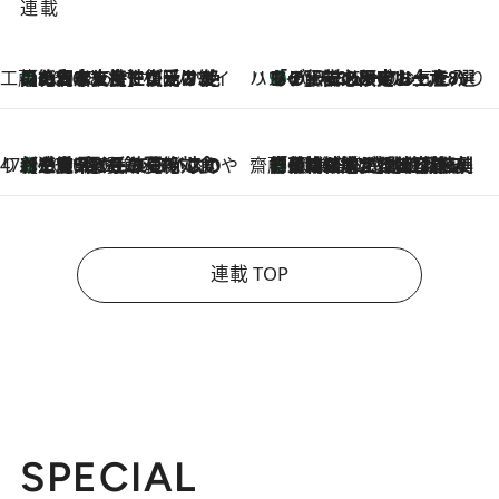
連載
工藤まやのおもてなしハワイ
【ハワイ土産】ローカルの絶大な支持で復活！ 絶品の幻クッキー《元ファンの日本人女性が受け継いだ名店》
2026.8.6
ハワイ賢者 リサのお気に入りリスト
あの伝説の限定トートも！ リニューアルした「ディーン＆デルーカ ハワイ」で必須のお土産8選
2026.8.6
47都道府県の手みやげ ひんやりスイーツで夏を満喫
【三重県】この夏絶対食べたい 冷やしておいしいおやつ3選 お餅×アイスの新感覚スイーツ
2026.8.6
齋藤 薫 美容脳ルネサンス
「荷物が増えるほど旅ストレスは増す」美容ジャーナリストがたどり着いた最終結論。“化粧品を劇的に減らす”感動の凝縮美容とは
2026.8.6
連載 TOP
SPECIAL