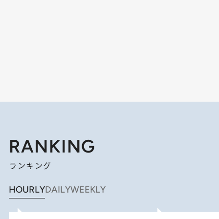
RANKING
ランキング
HOURLY
DAILY
WEEKLY