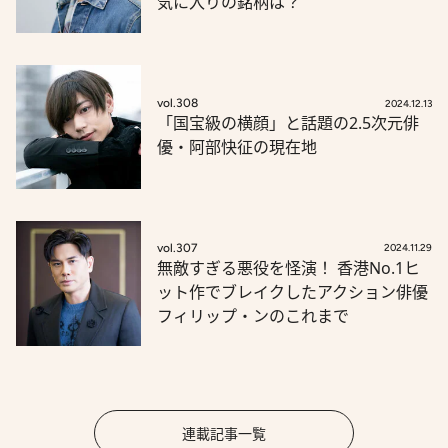
気に入りの銘柄は？
vol.308
2024.12.13
「国宝級の横顔」と話題の2.5次元俳
優・阿部快征の現在地
vol.307
2024.11.29
無敵すぎる悪役を怪演！ 香港No.1ヒ
ット作でブレイクしたアクション俳優
フィリップ・ンのこれまで
連載記事一覧