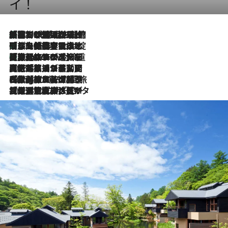
イ！
「荷物が増えるほど旅ストレスは増す」美容ジャーナリストがたどり着いた最終結論。“化粧品を劇的に減らす”感動の凝縮美容とは
2026.8.6
「旅先には金髪ウィッグを持参」日本と同じメイクでは損してる!? 美容ジャーナリストが提案する“掟破りの旅美容”とは
2026.8.6
【厳選旅コスメ】「身軽さ＆UV対策重視！」ヘアアーティストshucoが選んだ夏旅ベストコスメを発表【Mサイズジップ】
2026.8.6
2026.8.5
【厳選旅コスメ】国内をあちこち移動する河井菜摘が選んだ夏旅ベストコスメ発表！「リラックスアイテムはマスト」【Mサイズジップ】
2026.8.4
【厳選旅コスメ】「紫外線＆乾燥対策しながらメイク感も！」ヘア＆メイクGeorgeが選んだ夏旅ベストコスメを発表！【Mサイズジップ】
2026.8.3
【厳選旅コスメ】「保湿もタイパ重視！」“サウナ好き”タレント清水みさとが愛用する夏旅ベストコスメを発表！【Mサイズジップ】