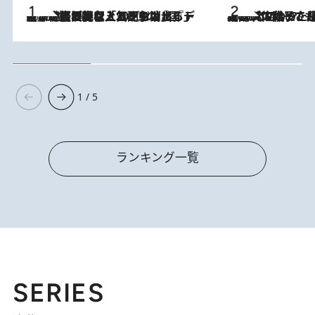
2026.8.5
【なぜ吉沢亮は「気配を消せる」のか？】興行収入208億の『国宝』を経て挑むミュージカル『ディア・エヴァン・ハンセン』。トップ俳優が舞台上でさらけ出した“孤独”とは
2026.8.5
【阿川佐和子さんの年とる力】なぜ70代で始めた趣味は“こんなに楽しい”のか？ ピアノ、俳句…スランプに陥っても続けられる“ある秘訣”とは
1 / 5
ランキング一覧
SERIES