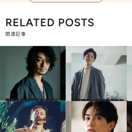
RELATED POSTS
関連記事
2022.5.13
斎藤 工が描く育児と映画業界の未来 「育児中の方々こそ一番娯楽が必要」
カルチャー
2022.5.6
「僕史上、最もハードルの高い役」に 松坂桃李はどのように向き合ったか。 映画『流浪の月』インタビュー
カルチャー