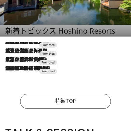
新着トピックス Hoshino Resorts
2026.7.31
【ホテル帰省】という選択肢をOMOが提案。家族とほどよい距離を保つには「昼は実家、夜は気兼ねなくホテルで！」
2026.7.24
【夏限定ディナーコース】旬を迎える稚鮎や花ズッキーニなどをイタリア・トスカーナの郷土料理の手法で満喫！
2026.7.17
「土佐和ハーブかき氷」がOMO7高知に登場！生姜、山椒、大葉など目にも舌にも涼を呼ぶ郷土の味
2026.7.10
NEW OPEN！【界 草津】名湯の地に誕生。趣の異なる2種の温泉と上州ならではの会席・蕎麦割烹など美食を味わう究極の癒やし旅
特集 TOP