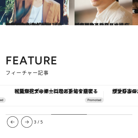
2022.5.5
森田 剛インタビュー 過去からも未来からも常に自由に ファンや仲間との“今”を大切にしたい
カルチャー
2022.4.27
町田啓太インタビュー 気持ちが動く瞬間を大切に 「今は作品作りに挑戦してみたい」
カルチャー
FEATURE
フィーチャー記事
【夏限定ディナーコース】旬を迎える稚鮎や花ズッキーニなどをイタリア・トスカーナの郷土料理の手法で満喫！
ヴァシュロン・コンスタンタン
3
/
5