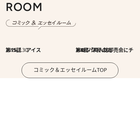
ROOM
2026.7.30
第15話 アイス
2026.7.30
第8回「同人誌即売会にチャレンジ その2」
コミック＆エッセイルームTOP