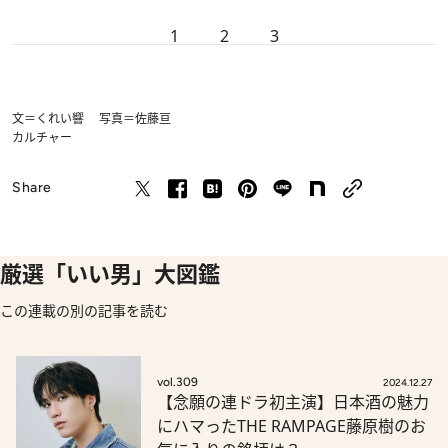
1
2
3
文＝くれい響 写真＝佐藤亘
カルチャー
Share
厳選「いい男」大図鑑
この連載の別の記事を読む
vol.309
2024.12.27
【念願の連ドラ初主演】日本酒の魅力
にハマったTHE RAMPAGE藤原樹のお