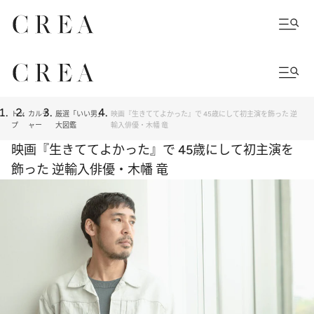
トッ
カルチ
厳選「いい男」
映画『生きててよかった』で 45歳にして初主演を飾った 逆
プ
ャー
大図鑑
輸入俳優・木幡 竜
映画『生きててよかった』で 45歳にして初主演を
飾った 逆輸入俳優・木幡 竜