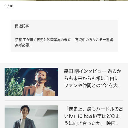
9 / 18
関連記事
斎藤 工が描く育児と映画業界の未来 「育児中の方々こそ一番娯
楽が必要」
森田 剛インタビュー 過去か
らも未来からも常に自由に
ファンや仲間との“今”を大切
にしたい
「僕史上、最もハードルの高
い役」に 松坂桃李はどのよ
うに向き合ったか。 映画