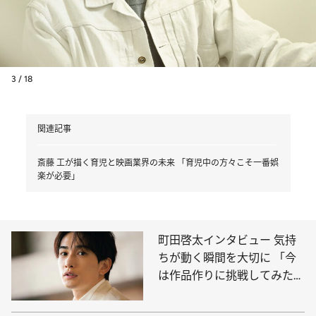
3 / 18
関連記事
斎藤 工が描く育児と映画業界の未来 「育児中の方々こそ一番娯
楽が必要」
町田啓太インタビュー 気持
ちが動く瞬間を大切に 「今
は作品作りに挑戦してみた
い」