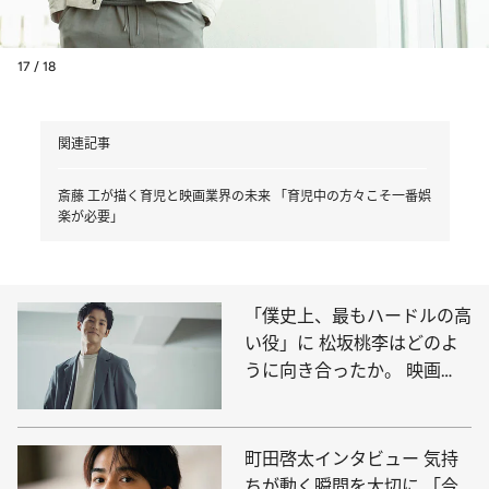
17 / 18
関連記事
斎藤 工が描く育児と映画業界の未来 「育児中の方々こそ一番娯
楽が必要」
「僕史上、最もハードルの高
い役」に 松坂桃李はどのよ
うに向き合ったか。 映画
『流浪の月』インタビュー
町田啓太インタビュー 気持
ちが動く瞬間を大切に 「今