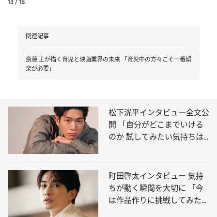
13 / 18
関連記事
斎藤 工が描く育児と映画業界の未来 「育児中の方々こそ一番娯
楽が必要」
松下洸平インタビュー全文公
開 「自分がどこまでいける
のか 試してみたい気持ちは
ある」
町田啓太インタビュー 気持
ちが動く瞬間を大切に 「今
は作品作りに挑戦してみた
い」