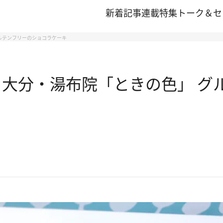
新着記事
連載
特集
トーク＆セ
ルテンフリーのショコラケーキ
 大分・湯布院「ときの色」 グ