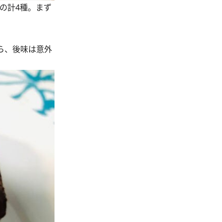
の計4種。まず
ら、後味は意外