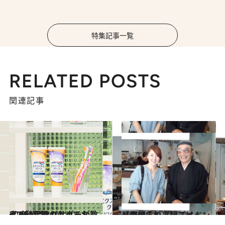
特集記事一覧
RELATED POSTS
関連記事
2013.10.18
eCREAアンバサダーが教える私だけのとっておき“美”習慣
ビューティ＆ヘルス
2013.10.12
『ほっこり土鍋ごはん』発売記念 プレスイベント開催！
グルメ