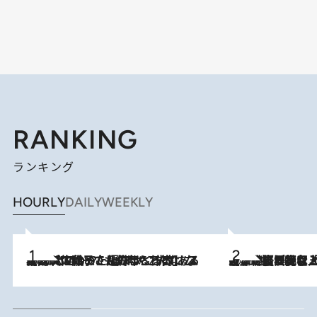
RANKING
ランキング
HOURLY
DAILY
WEEKLY
2026.8.5
【阿川佐和子さんの年とる力】なぜ70代で始めた趣味は“こんなに楽しい”のか？ ピアノ、俳句…スランプに陥っても続けられる“ある秘訣”とは
2026.8.5
【なぜ吉沢亮は「気配を消せる」のか？】興行収入208億の『国宝』を経て挑むミュージカル『ディア・エヴァン・ハンセン』。トップ俳優が舞台上でさらけ出した“孤独”とは