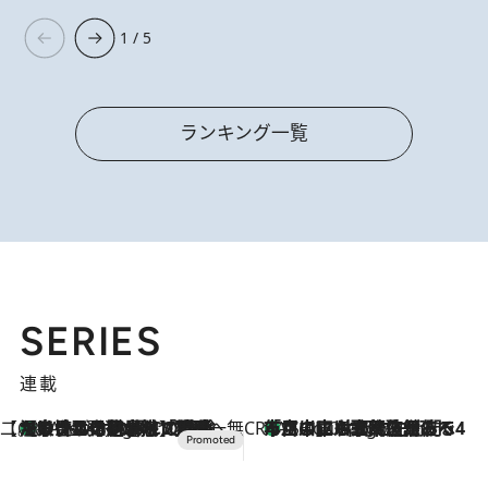
1 / 5
ランキング一覧
SERIES
連載
【CREA×星野リゾート】唯一無二。癒しと発見が待つ場所へ
【トンボの足水浴】ヒノキの香りに包まれて涼感マックス！約13℃の湧水かけ流しを避暑地「星野温泉 トンボの湯」で体験
5 Hours Ago
CREA'S CHOICE
「立川にも歌舞伎があるんだよ」 片岡仁左衛門・市川中車ら豪華座組みで4年目の立川立飛歌舞伎へ
7 Hours Ago