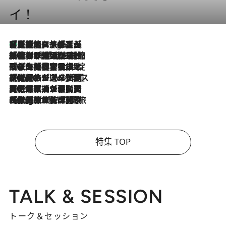
イ！
【厳選旅コスメ】「多機能アイテムがメイン！」旅好き美容エディターが選んだ夏旅ベストコスメを発表【Mサイズジップ】
7 Hours Ago
2026.8.6
「荷物が増えるほど旅ストレスは増す」美容ジャーナリストがたどり着いた最終結論。“化粧品を劇的に減らす”感動の凝縮美容とは
2026.8.6
「旅先には金髪ウィッグを持参」日本と同じメイクでは損してる!? 美容ジャーナリストが提案する“掟破りの旅美容”とは
2026.8.6
【厳選旅コスメ】「身軽さ＆UV対策重視！」ヘアアーティストshucoが選んだ夏旅ベストコスメを発表【Mサイズジップ】
2026.8.5
【厳選旅コスメ】国内をあちこち移動する河井菜摘が選んだ夏旅ベストコスメ発表！「リラックスアイテムはマスト」【Mサイズジップ】
2026.8.4
【厳選旅コスメ】「紫外線＆乾燥対策しながらメイク感も！」ヘア＆メイクGeorgeが選んだ夏旅ベストコスメを発表！【Mサイズジップ】
特集 TOP
TALK & SESSION
トーク＆セッション