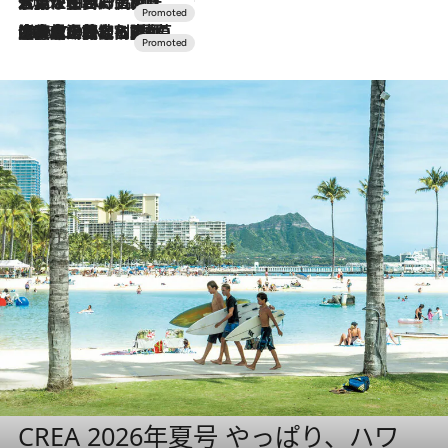
2026.7.17
「土佐和ハーブかき氷」がOMO7高知に登場！生姜、山椒、大葉など目にも舌にも涼を呼ぶ郷土の味
2026.7.10
NEW OPEN！【界 草津】名湯の地に誕生。趣の異なる2種の温泉と上州ならではの会席・蕎麦割烹など美食を味わう究極の癒やし旅
CREA 2026年夏号 やっぱり、ハワ