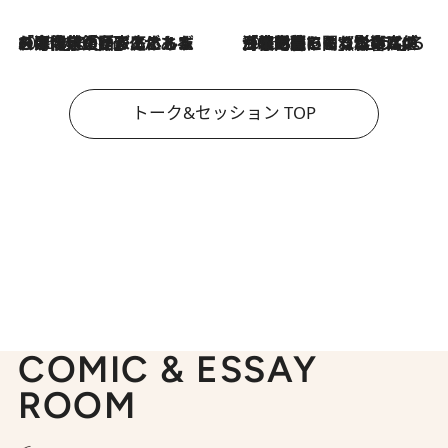
2026.8.3
「今後値上げがあるとすれば…」「リスクがあるのは今年の冬」エネルギー専門家が語る、ホルムズ海峡封鎖が家庭にもたらす“ある心配”
2026.8.3
「住宅建てられない…」「サーチャージ料の高値が続いている」ホルムズ海峡封鎖による影響はいつまで続く？《エネルギー専門家に聞く“どうなる日本の暮らし”》
トーク&セッション TOP
COMIC & ESSAY
ROOM