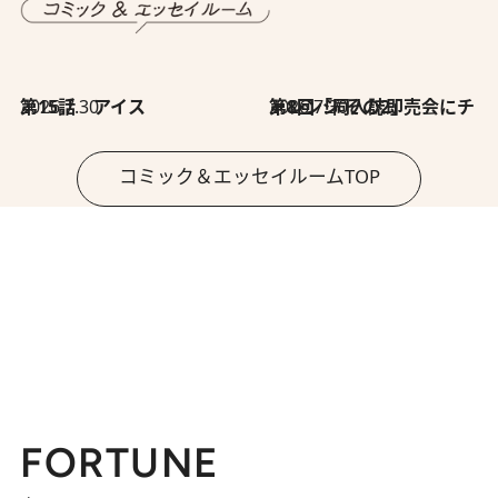
2026.7.30
第15話 アイス
2026.7.30
第8回「同人誌即売会にチャレンジ その2」
コミック＆エッセイルームTOP
FORTUNE