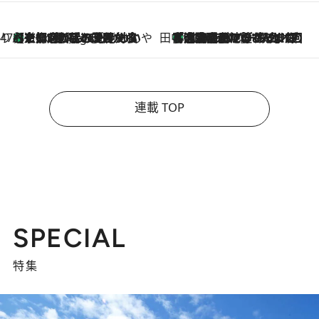
47都道府県の手みやげ ひんやりスイーツで夏を満喫
【京都府】この夏絶対食べたい 冷やしておいしいおやつ3選 ひと口目から心を掴む新緑のテリーヌ
7 Hours Ago
田中稲の勝手に再ブーム
「湘南乃風に憧れて」観客大盛上がりの“タオル回し”に、ラッパー顔負けの高速歌唱まで…さだまさし（74）のアグレッシブすぎる現在地
2026.8.7
連載 TOP
SPECIAL
特集