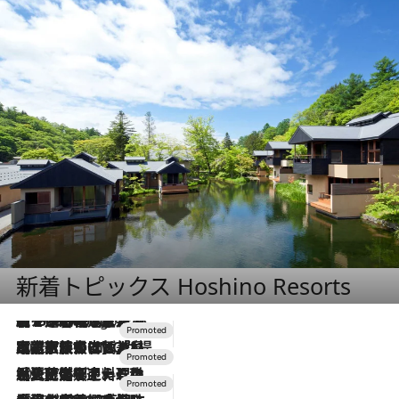
新着トピックス Hoshino Resorts
【トンボの足水浴】ヒノキの香りに包まれて涼感マックス！約13℃の湧水かけ流しを避暑地「星野温泉 トンボの湯」で体験
5 Hours Ago
2026.7.31
【ホテル帰省】という選択肢をOMOが提案。家族とほどよい距離を保つには「昼は実家、夜は気兼ねなくホテルで！」
2026.7.24
【夏限定ディナーコース】旬を迎える稚鮎や花ズッキーニなどをイタリア・トスカーナの郷土料理の手法で満喫！