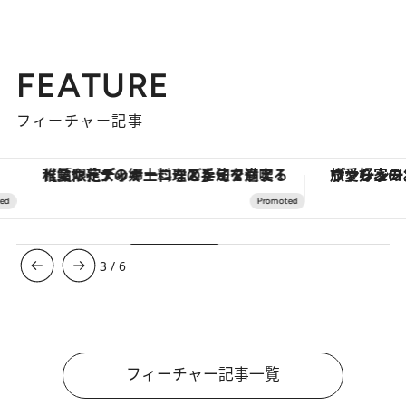
FEATURE
フィーチャー記事
【夏限定ディナーコース】旬を迎える稚鮎や花ズッキーニなどをイタリア・トスカーナの郷土料理の手法で満喫！
ヴァシュロン・コンスタンタン
3
/
6
フィーチャー記事一覧