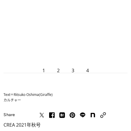
1
2
3
4
Text＝Ritsuko Oshima(Giraffe)
カルチャー
Share
CREA 2021年秋号