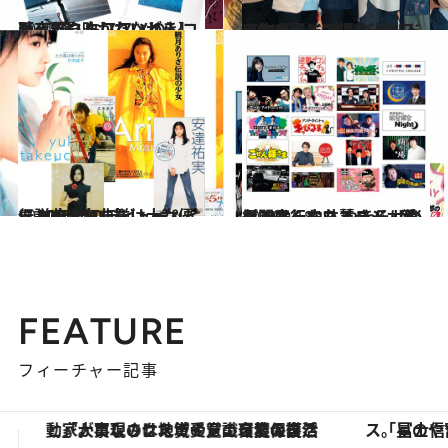
2021.9.3
【夜風に吹かれながら】 チルアウトしたいときに聴きたい おススメのレコード5選
カルチャー
2021.1.2
いつも心に“嵐”を。ロスよ吹き飛べ メンバー別ドラマガイドで振り返る
カルチャー
2020.10.10
伝説の少女たちは大女優に 90年代のデビュー＆ヒット曲は名曲揃い
カルチャー
2021.9.18
パンサー向井慧さん・佐久間宣行さん やきそばかおるさんおススメ！ 【楽しみにしているラジオ番組20】
カルチャー
FEATURE
フィーチャー記事
「星のや富士」でデジタルデトックス。冨士信仰の歴史を辿り、心身を調える。
【銀座で出合う最旬美容】美髪ケアや上質な眠