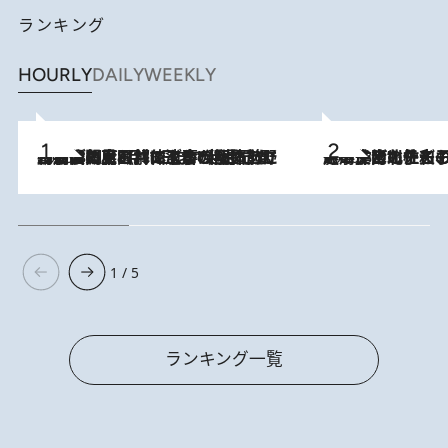
ランキング
HOURLY
DAILY
WEEKLY
2026.8.8
「最後に見られてよかった」上野動物園の東園パンダ舎が解体前に特別公開。8月16日まで延長されたパネル展と共に辿る“半世紀”のパンダ飼育《解体工事の図面あり》
2026.8.3
《「文士の子ども被害者の会」発足！》阿川佐和子（72）が語る遠藤周作に北杜夫、劇作家・矢代静一の子どもたちの“文豪プライベート事件簿”
1 / 5
ランキング一覧