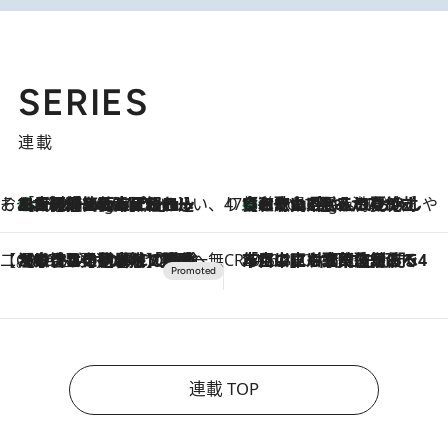
SERIES
連載
そおだよおこの関西おいしい、おやつ紀行
［大阪府箕面市］一皿一皿目の前で仕上げられる、料理を巧みに組み込んだアシェットデセールコース「ミチル アシェット デセール（Michiru assiette dessert）」
1 Hour Ago
47都道府県の手みやげ ひんやりスイーツで夏を満喫
【和歌山県】この夏絶対食べたい 冷やしておいしいおやつ3選 みかんがごろっと丸ごと入ったジュレ
1 Hour Ago
【CREA×星野リゾート】唯一無二。癒しと発見が待つ場所へ
2026.8.7
【トンボの足水浴】ヒノキの香りに包まれて涼感マックス！約13℃の湧水かけ流しを避暑地「星野温泉 トンボの湯」で体験
CREA'S CHOICE
2026.8.7
「立川にも歌舞伎があるんだよ」 片岡仁左衛門・市川中車ら豪華座組みで4年目の立川立飛歌舞伎へ
連載 TOP