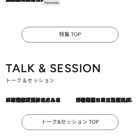
特集 TOP
TALK & SESSION
トーク＆セッション
2026.8.3
「今後値上げがあるとすれば…」「リスクがあるのは今年の冬」エネルギー専門家が語る、ホルムズ海峡封鎖が家庭にもたらす“ある心配”
2026.8.3
「住宅建てられない…」「サーチャージ料の高値が続いている」ホルムズ海峡封鎖による影響はいつまで続く？《エネルギー専門家に聞く“どうなる日本の暮らし”》
トーク&セッション TOP