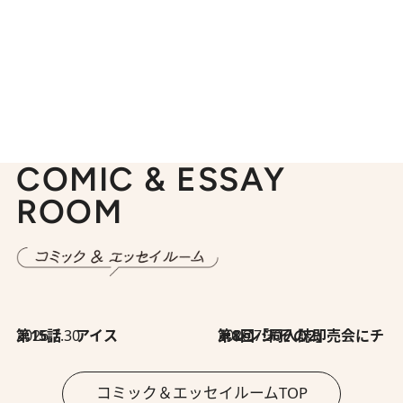
COMIC & ESSAY
ROOM
2026.7.30
第15話 アイス
2026.7.30
第8回「同人誌即売会にチャレンジ その2」
コミック＆エッセイルームTOP