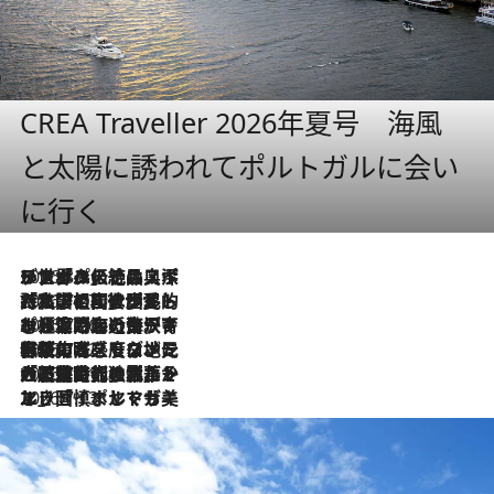
CREA Traveller 2026年夏号 海風
と太陽に誘われてポルトガルに会い
に行く
2026.8.8
リスボンの絶品スイーツ「パステル・デ・ナタ」とは？ポルトガル伝統の奥深い世界へ
2026.7.27
「私の祖国はポルトガル語です」国民的詩人フェルナンド・ペソアと、彼が愛した文学の街を歩く
2026.7.26
ポルトガル近海が育む極上の海の幸。キリリと冷えた白ワインと愉しむ、シーフード専門店の贅沢
2026.7.22
伝統の味をモダンに昇華。高感度な地元客が集う、リスボンの最旬ガストロノミー
2026.7.21
大航海時代の栄華から、震災、独裁、そして革命へ。ポルトガル・首都リスボンの石畳に刻まれた「歴史の光と影」
2026.7.13
エッセイ・ヤマザキマリ「慎ましくも美しき国 ポルトガル」