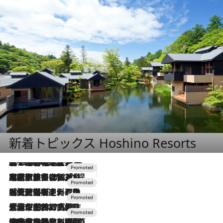
新着トピックス Hoshino Resorts
2026.8.7
【トンボの足水浴】ヒノキの香りに包まれて涼感マックス！約13℃の湧水かけ流しを避暑地「星野温泉 トンボの湯」で体験
2026.7.31
【ホテル帰省】という選択肢をOMOが提案。家族とほどよい距離を保つには「昼は実家、夜は気兼ねなくホテルで！」
2026.7.24
【夏限定ディナーコース】旬を迎える稚鮎や花ズッキーニなどをイタリア・トスカーナの郷土料理の手法で満喫！
2026.7.17
「土佐和ハーブかき氷」がOMO7高知に登場！生姜、山椒、大葉など目にも舌にも涼を呼ぶ郷土の味
2026.7.10
NEW OPEN！【界 草津】名湯の地に誕生。趣の異なる2種の温泉と上州ならではの会席・蕎麦割烹など美食を味わう究極の癒やし旅