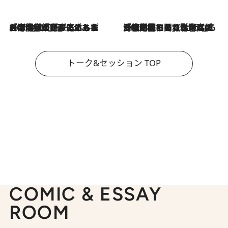
2026.8.3
「今後値上げがあるとすれば…」「リスクがあるのは今年の冬」エネルギー専門家が語る、ホルムズ海峡封鎖が家庭にもたらす“ある心配”
2026.8.3
「住宅建てられない…」「サーチャージ料の高値が続いている」ホルムズ海峡封鎖による影響はいつまで続く？《エネルギー専門家に聞く“どうなる日本の暮らし”》
トーク&セッション TOP
COMIC & ESSAY
ROOM