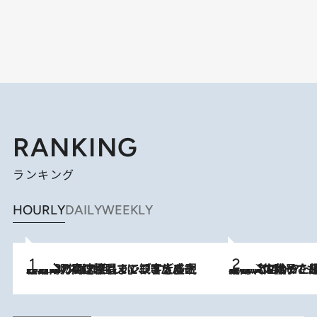
RANKING
ランキング
HOURLY
DAILY
WEEKLY
2026.8.7
「湘南乃風に憧れて」観客大盛上がりの“タオル回し”に、ラッパー顔負けの高速歌唱まで…さだまさし（74）のアグレッシブすぎる現在地
2026.8.5
【阿川佐和子さんの年とる力】なぜ70代で始めた趣味は“こんなに楽しい”のか？ ピアノ、俳句…スランプに陥っても続けられる“ある秘訣”とは