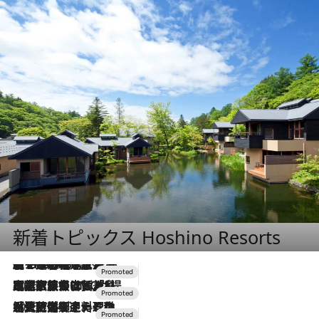
新着トピックス Hoshino Resorts
【トンボの足水浴】ヒノキの香りに包まれて涼感マックス！約13℃の湧水かけ流しを避暑地「星野温泉 トンボの湯」で体験
2026.8.7
2026.7.31
【ホテル帰省】という選択肢をOMOが提案。家族とほどよい距離を保つには「昼は実家、夜は気兼ねなくホテルで！」
2026.7.24
【夏限定ディナーコース】旬を迎える稚鮎や花ズッキーニなどをイタリア・トスカーナの郷土料理の手法で満喫！