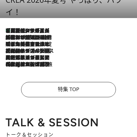
イ！
【厳選旅コスメ】「多機能アイテムがメイン！」旅好き美容エディターが選んだ夏旅ベストコスメを発表【Mサイズジップ】
2026.8.7
2026.8.6
「荷物が増えるほど旅ストレスは増す」美容ジャーナリストがたどり着いた最終結論。“化粧品を劇的に減らす”感動の凝縮美容とは
2026.8.6
「旅先には金髪ウィッグを持参」日本と同じメイクでは損してる!? 美容ジャーナリストが提案する“掟破りの旅美容”とは
2026.8.6
【厳選旅コスメ】「身軽さ＆UV対策重視！」ヘアアーティストshucoが選んだ夏旅ベストコスメを発表【Mサイズジップ】
2026.8.5
【厳選旅コスメ】国内をあちこち移動する河井菜摘が選んだ夏旅ベストコスメ発表！「リラックスアイテムはマスト」【Mサイズジップ】
2026.8.4
【厳選旅コスメ】「紫外線＆乾燥対策しながらメイク感も！」ヘア＆メイクGeorgeが選んだ夏旅ベストコスメを発表！【Mサイズジップ】
特集 TOP
TALK & SESSION
トーク＆セッション