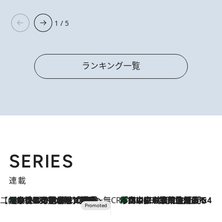
1 / 5
ランキング一覧
SERIES
連載
【CREA×星野リゾート】唯一無二。癒しと発見が待つ場所へ
【トンボの足水浴】ヒノキの香りに包まれて涼感マックス！約13℃の湧水かけ流しを避暑地「星野温泉 トンボの湯」で体験
2026.8.7
CREA'S CHOICE
「立川にも歌舞伎があるんだよ」 片岡仁左衛門・市川中車ら豪華座組みで4年目の立川立飛歌舞伎へ
2026.8.7