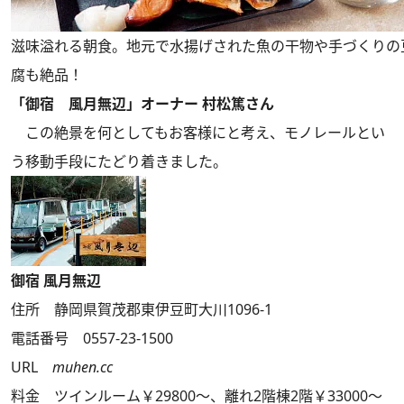
滋味溢れる朝食。地元で水揚げされた魚の干物や手づくりの
腐も絶品！
「御宿 風月無辺」オーナー 村松篤さん
この絶景を何としてもお客様にと考え、モノレールとい
う移動手段にたどり着きました。
御宿 風月無辺
住所 静岡県賀茂郡東伊豆町大川1096-1
電話番号 0557-23-1500
URL
muhen.cc
料金 ツインルーム￥29800～、離れ2階棟2階￥33000～