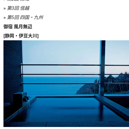
»
第3回 信越
»
第5回 四国・九州
御宿 風月無辺
[静岡・伊豆大川]