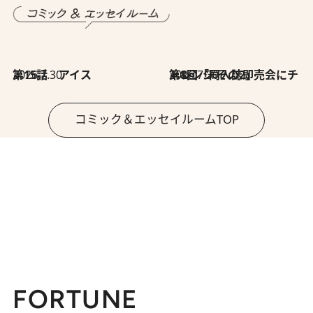
2026.7.30
第15話 アイス
2026.7.30
第8回「同人誌即売会にチャレンジ その2」
コミック＆エッセイルームTOP
FORTUNE