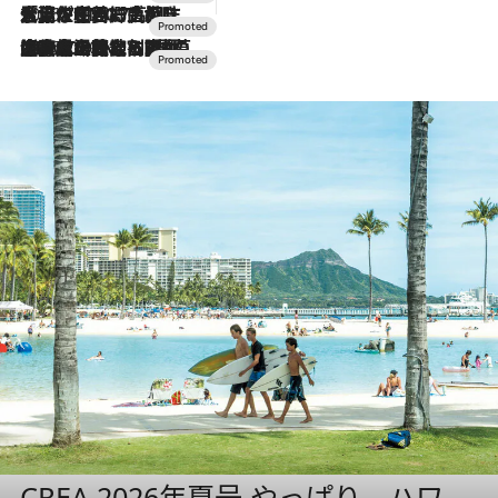
2026.7.17
「土佐和ハーブかき氷」がOMO7高知に登場！生姜、山椒、大葉など目にも舌にも涼を呼ぶ郷土の味
2026.7.10
NEW OPEN！【界 草津】名湯の地に誕生。趣の異なる2種の温泉と上州ならではの会席・蕎麦割烹など美食を味わう究極の癒やし旅
CREA 2026年夏号 やっぱり、ハワ