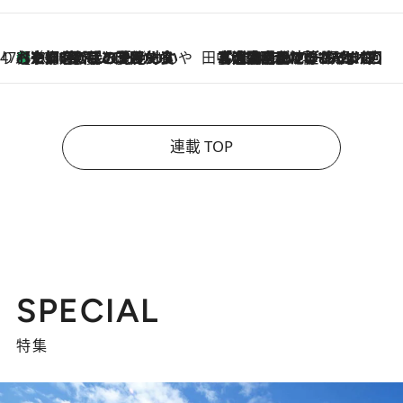
47都道府県の手みやげ ひんやりスイーツで夏を満喫
【京都府】この夏絶対食べたい 冷やしておいしいおやつ3選 ひと口目から心を掴む新緑のテリーヌ
2026.8.7
田中稲の勝手に再ブーム
2026.8.7
「湘南乃風に憧れて」観客大盛上がりの“タオル回し”に、ラッパー顔負けの高速歌唱まで…さだまさし（74）のアグレッシブすぎる現在地
連載 TOP
SPECIAL
特集