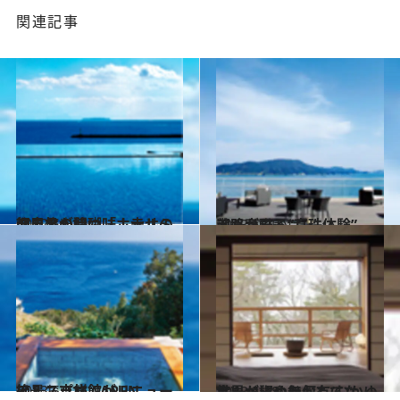
関連記事
2012.11.12
温泉旅の醍醐味！幸せの朝風呂が待つ「ホテルミクラス」
旅＆お出かけ
2013.5.25
美肌が甦る“真珠体験” 潮路亭
旅＆お出かけ
2013.5.31
絶景スパ旅館がリニューアル 吉祥 CAREN
旅＆お出かけ
2013.5.18
世界が認めたおもてなし べにや無何有(むかゆう)
旅＆お出かけ