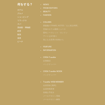
何をする？
NEWS
FROM EDITORS
ホテル
BEAUTY
グルメ
FASHION
ショッピング
リラックス
COLUMN
スパ
齋藤薫のTRAVEL NOTES「心に残る時間」
美術館・博物館
至福のホテル最新ニュース
絶景
最旬シークレット・ロンドン
散策
アートなNY便り
温泉
気になる世界の街角から
ビーチ
FEATURE
INFORMATION
CREA Traveller
定期購読
バックナンバー
CREA Traveller MOOK
バックナンバー
Traveller WEB MEMBER
会員登録 (無料)
会員情報変更
各種お手続き
メールマガジン登録
メールマガジン解除