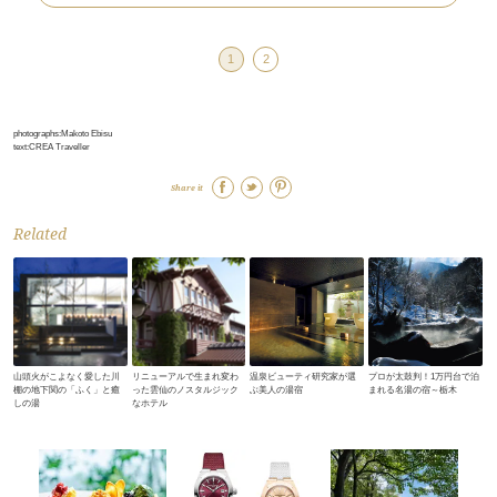
1
2
photographs:Makoto Ebisu
text:CREA Traveller
Share it
Related
山頭火がこよなく愛した川
リニューアルで生まれ変わ
温泉ビューティ研究家が選
プロが太鼓判！1万円台で泊
棚の地下関の「ふく」と癒
った雲仙のノスタルジック
ぶ美人の湯宿
まれる名湯の宿～栃木
しの湯
なホテル