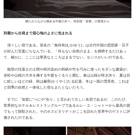
横たわりながら眺める中庭の木々。特別室「若紫」の寝室から
到着から出発まで居心地のよさに包まれる
清々しい宿である。宿名の「無何有(むかゆう)」は古代中国の思想家・荘子
が好んだ言葉にちなんでいる。「何もない自然のまま」を標榜するだけあっ
て、確かに、ここには華美なところはまるでない。センスがいいのである。
能登の珪藻土の土間や柿渋染めの和紙や竹を巧みに使ったモダンな建築が、
赤松や山桜の大木を擁する中庭をぐるりと囲む。春は山桜が咲き誇り、夏は目
に眩しいほどの緑、秋は赫奕(かくやく)たる紅葉、冬は一面の雪景色、これほ
ど四季の自然と一体化した宿もまたとないだろう。
すでに「加賀に“べにや”在り」と言われて久しい名宿であるが、このたび、
世界的なホテル＆レストラングループであるルレ・エ・シャトーから最高の賞
でもって顕彰された。そのホスピタリティがここを訪れた世界中のゲストに評
価されたのである。