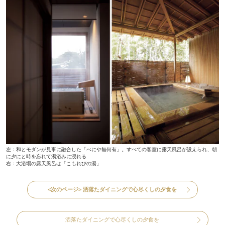
左：和とモダンが見事に融合した「べにや無何有」。すべての客室に露天風呂が設えられ、朝
に夕にと時を忘れて湯浴みに浸れる
右：大浴場の露天風呂は「こもれびの湯」
<次のページ>
洒落たダイニングで心尽くしの夕食を
洒落たダイニングで心尽くしの夕食を