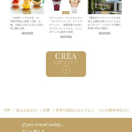
「土佐和ハーブかき氷」が
ヴァシュロン・コンスタンタン
【夏限定ディナーコース】旬を
OMO7高知に登場！生姜、山
「オーヴァーシーズ・オートマ
迎える稚鮎や花ズッキーニなど
椒、大葉など目にも舌にも涼を
ティック」。旅愛好家のお気に
をイタリア・トスカーナの郷土
呼ぶ郷土の味
入りコレクションから、ジェン
料理の手法で満喫！
ダーレスな新作が登場
TOP
旅＆お出かけ
記事
世界が認めたおもてなし べにや無何有(むかゆ
If you travel today...
どこへ行く？