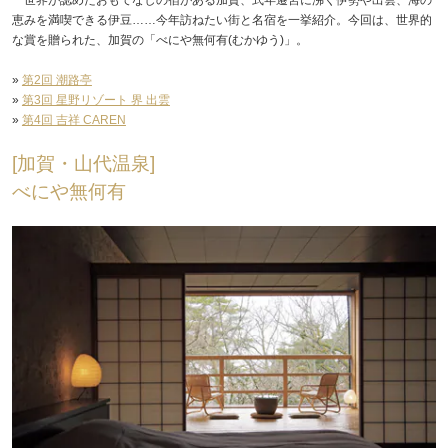
恵みを満喫できる伊豆……今年訪ねたい街と名宿を一挙紹介。今回は、世界的
な賞を贈られた、加賀の「べにや無何有(むかゆう)」。
»
第2回 潮路亭
»
第3回 星野リゾート 界 出雲
»
第4回 吉祥 CAREN
[加賀・山代温泉]
べにや無何有