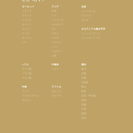
ヨーロッパ
アジア
北米
イタリア
台湾
ニューヨーク
フランス
バリ
アメリカ
イギリス
スリランカ
カナダ
スペイン
カンボジア
チェコ
タイ
オセアニア＆南太平洋
スイス
ラオス
ニュージーランド
ロンドン
マカオ
ニューカレドニア
パリ
ベトナム
インド
ブルネイ
上海
ハワイ
中南米
国内
オアフ島
ペルー
東京
ハワイ島
京都
マウイ島
沖縄
北海道
中東
アフリカ
東北
ドバイ
モロッコ
関東
イスタンブール
ボツワナ
北陸・甲信越
ヨルダン
東海
近畿
中国
四国
九州