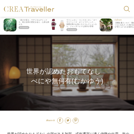
Culture
「星のや富士」でデジタルデトック
ヴァシュロン・コンスタンタン「オー
ス。冨士信仰の歴史を辿り、心身を調
ヴァーシーズ・オートマティック」。
【齋藤 薫エッセイ・最
える。
旅愛好家のお気に入りコレクションか
く心に沁み入った旅の記
ら、ジェンダーレスな新作が登場
ぜ“死”にまつわる場所
世界が認めたおもてなし
べにや無何有(むかゆう)
Share it
世界が認めたおもてなしの宿がある加賀、式年遷宮に沸く伊勢や出雲、海の