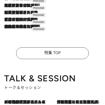
2026.7.31
【ホテル帰省】という選択肢をOMOが提案。家族とほどよい距離を保つには「昼は実家、夜は気兼ねなくホテルで！」
2026.7.24
【夏限定ディナーコース】旬を迎える稚鮎や花ズッキーニなどをイタリア・トスカーナの郷土料理の手法で満喫！
2026.7.17
「土佐和ハーブかき氷」がOMO7高知に登場！生姜、山椒、大葉など目にも舌にも涼を呼ぶ郷土の味
2026.7.10
NEW OPEN！【界 草津】名湯の地に誕生。趣の異なる2種の温泉と上州ならではの会席・蕎麦割烹など美食を味わう究極の癒やし旅
特集 TOP
TALK & SESSION
トーク＆セッション
2026.8.3
「今後値上げがあるとすれば…」「リスクがあるのは今年の冬」エネルギー専門家が語る、ホルムズ海峡封鎖が家庭にもたらす“ある心配”
2026.8.3
「住宅建てられない…」「サーチャージ料の高値が続いている」ホルムズ海峡封鎖による影響はいつまで続く？《エネルギー専門家に聞く“どうなる日本の暮らし”》