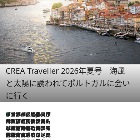
CREA Traveller 2026年夏号 海風
と太陽に誘われてポルトガルに会い
に行く
リスボンの絶品スイーツ「パステル・デ・ナタ」とは？ポルトガル伝統の奥深い世界へ
5 Hours Ago
2026.7.27
「私の祖国はポルトガル語です」国民的詩人フェルナンド・ペソアと、彼が愛した文学の街を歩く
2026.7.26
ポルトガル近海が育む極上の海の幸。キリリと冷えた白ワインと愉しむ、シーフード専門店の贅沢
2026.7.22
伝統の味をモダンに昇華。高感度な地元客が集う、リスボンの最旬ガストロノミー