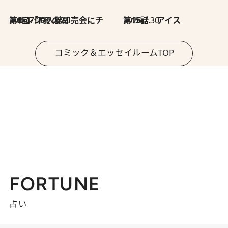
2026.7.30
第8回「同人誌即売会にチャレンジ その2」
2026.7.30
第15話 アイス
コミック＆エッセイルームTOP
FORTUNE
占い