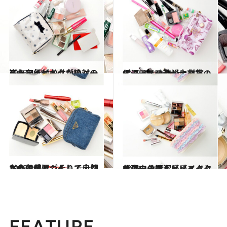
2013.4.18
崩れを気付かせないベース＆アイメイクが絶対のルール
ビューティ＆ヘルス
2013.3.18
オフィスの乾燥に対抗！保湿アイテムが大充実のポーチ
ビューティ＆ヘルス
2013.2.4
キレイな肌づくりで大切なのは保湿、そして自然な血色感
ビューティ＆ヘルス
2013.1.13
仕事中の清潔感メイクとオフのきちんと感メイクを使い分け
ビューティ＆ヘルス
FEATURE