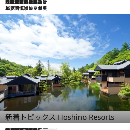
2026.7.21
大航海時代の栄華から、震災、独裁、そして革命へ。ポルトガル・首都リスボンの石畳に刻まれた「歴史の光と影」
2026.7.13
エッセイ・ヤマザキマリ「慎ましくも美しき国 ポルトガル」
新着トピックス Hoshino Resorts
2026.8.7
【トンボの足水浴】ヒノキの香りに包まれて涼感マックス！約13℃の湧水かけ流しを避暑地「星野温泉 トンボの湯」で体験