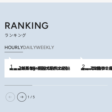
RANKING
ランキング
HOURLY
DAILY
WEEKLY
【間違いのない王道・東京土産】資生堂パーラー 銀座本店でのみ出会える銘菓5選《極上プディング・濃厚チーズケーキ・ボンボンショコラほか》
5 Hours Ago
2026.8.5
【阿川佐和子さんの年とる力】なぜ70代で始めた趣味は“こんなに楽しい”のか？ ピアノ、俳句…スランプに陥っても続けられる“ある秘訣”とは
1 / 5