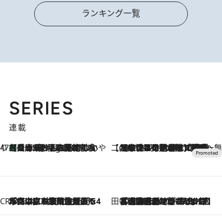
ランキング一覧
SERIES
連載
47都道府県の手みやげ ひんやりスイーツで夏を満喫
【兵庫県】この夏絶対食べたい 冷やしておいしいおやつ3選 淡路島の恵みをジェラートに集約
5 Hours Ago
【CREA×星野リゾート】唯一無二。癒しと発見が待つ場所へ
2026.8.7
【トンボの足水浴】ヒノキの香りに包まれて涼感マックス！約13℃の湧水かけ流しを避暑地「星野温泉 トンボの湯」で体験
CREA'S CHOICE
2026.8.7
「立川にも歌舞伎があるんだよ」 片岡仁左衛門・市川中車ら豪華座組みで4年目の立川立飛歌舞伎へ
田中稲の勝手に再ブーム
2026.8.7
「湘南乃風に憧れて」観客大盛上がりの“タオル回し”に、ラッパー顔負けの高速歌唱まで…さだまさし（74）のアグレッシブすぎる現在地