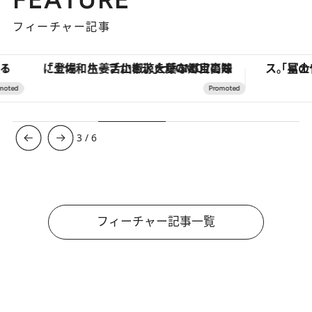
フィーチャー記事
「土佐和ハーブかき氷」がOMO7高知に登場！生姜、山椒、大葉など目にも舌にも涼を呼ぶ郷土の味
3
/
6
フィーチャー記事一覧