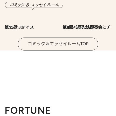
2026.7.30
第15話 アイス
2026.7.30
第8回「同人誌即売会にチャレンジ その2」
コミック＆エッセイルームTOP
FORTUNE