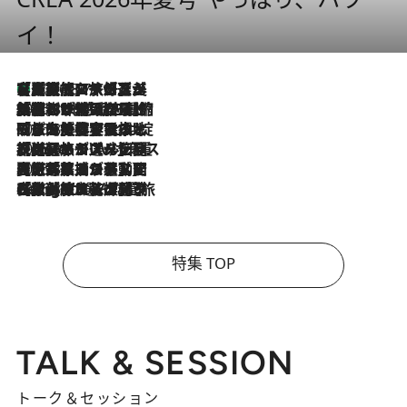
イ！
【厳選旅コスメ】「多機能アイテムがメイン！」旅好き美容エディターが選んだ夏旅ベストコスメを発表【Mサイズジップ】
2026.8.7
2026.8.6
「荷物が増えるほど旅ストレスは増す」美容ジャーナリストがたどり着いた最終結論。“化粧品を劇的に減らす”感動の凝縮美容とは
2026.8.6
「旅先には金髪ウィッグを持参」日本と同じメイクでは損してる!? 美容ジャーナリストが提案する“掟破りの旅美容”とは
2026.8.6
【厳選旅コスメ】「身軽さ＆UV対策重視！」ヘアアーティストshucoが選んだ夏旅ベストコスメを発表【Mサイズジップ】
2026.8.5
【厳選旅コスメ】国内をあちこち移動する河井菜摘が選んだ夏旅ベストコスメ発表！「リラックスアイテムはマスト」【Mサイズジップ】
2026.8.4
【厳選旅コスメ】「紫外線＆乾燥対策しながらメイク感も！」ヘア＆メイクGeorgeが選んだ夏旅ベストコスメを発表！【Mサイズジップ】
特集 TOP
TALK & SESSION
トーク＆セッション