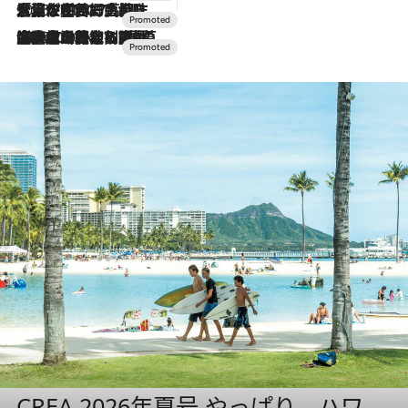
2026.7.17
「土佐和ハーブかき氷」がOMO7高知に登場！生姜、山椒、大葉など目にも舌にも涼を呼ぶ郷土の味
2026.7.10
NEW OPEN！【界 草津】名湯の地に誕生。趣の異なる2種の温泉と上州ならではの会席・蕎麦割烹など美食を味わう究極の癒やし旅
CREA 2026年夏号 やっぱり、ハワ