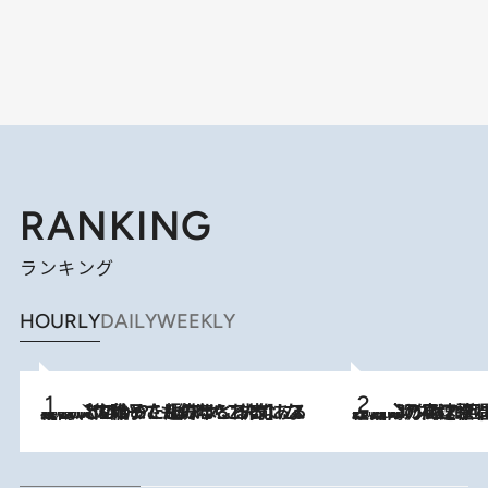
RANKING
ランキング
HOURLY
DAILY
WEEKLY
2026.8.5
【阿川佐和子さんの年とる力】なぜ70代で始めた趣味は“こんなに楽しい”のか？ ピアノ、俳句…スランプに陥っても続けられる“ある秘訣”とは
2026.8.7
「湘南乃風に憧れて」観客大盛上がりの“タオル回し”に、ラッパー顔負けの高速歌唱まで…さだまさし（74）のアグレッシブすぎる現在地