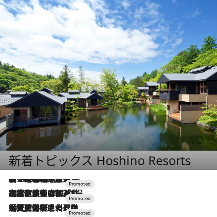
新着トピックス Hoshino Resorts
【トンボの足水浴】ヒノキの香りに包まれて涼感マックス！約13℃の湧水かけ流しを避暑地「星野温泉 トンボの湯」で体験
2026.8.7
2026.7.31
【ホテル帰省】という選択肢をOMOが提案。家族とほどよい距離を保つには「昼は実家、夜は気兼ねなくホテルで！」
2026.7.24
【夏限定ディナーコース】旬を迎える稚鮎や花ズッキーニなどをイタリア・トスカーナの郷土料理の手法で満喫！