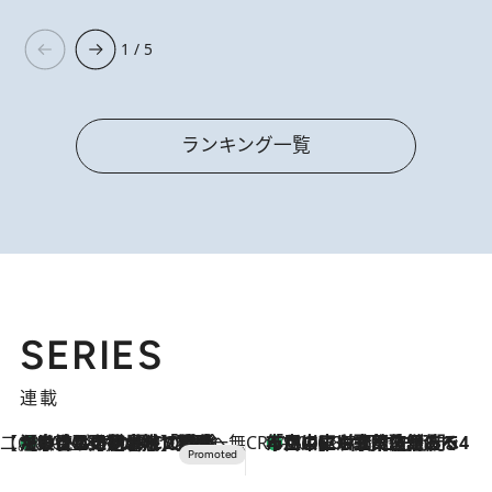
1 / 5
ランキング一覧
SERIES
連載
【CREA×星野リゾート】唯一無二。癒しと発見が待つ場所へ
【トンボの足水浴】ヒノキの香りに包まれて涼感マックス！約13℃の湧水かけ流しを避暑地「星野温泉 トンボの湯」で体験
2026.8.7
CREA'S CHOICE
「立川にも歌舞伎があるんだよ」 片岡仁左衛門・市川中車ら豪華座組みで4年目の立川立飛歌舞伎へ
2026.8.7