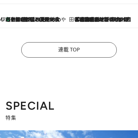
47都道府県の手みやげ ひんやりスイーツで夏を満喫
【京都府】この夏絶対食べたい 冷やしておいしいおやつ3選 ひと口目から心を掴む新緑のテリーヌ
2026.8.7
田中稲の勝手に再ブーム
2026.8.7
「湘南乃風に憧れて」観客大盛上がりの“タオル回し”に、ラッパー顔負けの高速歌唱まで…さだまさし（74）のアグレッシブすぎる現在地
連載 TOP
SPECIAL
特集