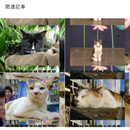
関連記事
2013.4.26
横浜中華街で「芋づる作戦」決行！ お花屋さんに、いたっ!!
ライフスタイル
2013.4.12
横浜中華街の看板ネコ店長 サバトラ柄のSAVAに会う！
ライフスタイル
2013.2.8
ネコ好きはスルーできない！看板ネコが毎日出勤する電器店
ライフスタイル
2013.1.11
ほかほかメンチカツを手ににゃんこ天国・谷中を行く
ライフスタイル