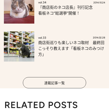
vol.34
2014.10.24
『商店街のネコ店長』刊行記念
看板ネコ“総選挙”開催！
vol.33
2014.02.28
商店街巡りも楽しいネコ取材 最終回
こっそり教えます「看板ネコのみつけ
方」
連載記事一覧
RELATED POSTS