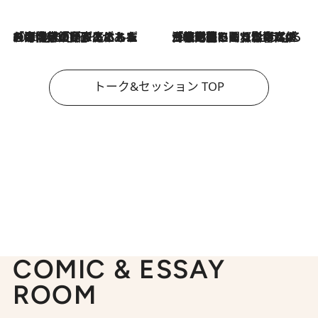
2026.8.3
「今後値上げがあるとすれば…」「リスクがあるのは今年の冬」エネルギー専門家が語る、ホルムズ海峡封鎖が家庭にもたらす“ある心配”
2026.8.3
「住宅建てられない…」「サーチャージ料の高値が続いている」ホルムズ海峡封鎖による影響はいつまで続く？《エネルギー専門家に聞く“どうなる日本の暮らし”》
トーク&セッション TOP
COMIC & ESSAY
ROOM