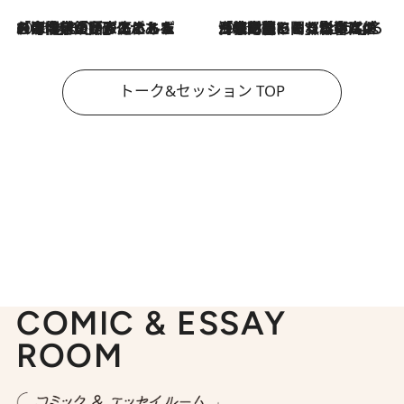
2026.8.3
「今後値上げがあるとすれば…」「リスクがあるのは今年の冬」エネルギー専門家が語る、ホルムズ海峡封鎖が家庭にもたらす“ある心配”
2026.8.3
「住宅建てられない…」「サーチャージ料の高値が続いている」ホルムズ海峡封鎖による影響はいつまで続く？《エネルギー専門家に聞く“どうなる日本の暮らし”》
トーク&セッション TOP
COMIC & ESSAY
ROOM