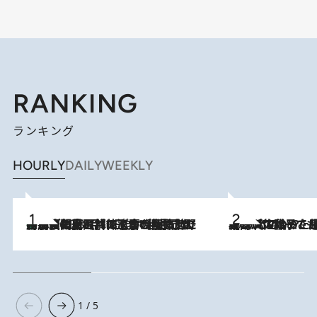
RANKING
ランキング
HOURLY
DAILY
WEEKLY
「最後に見られてよかった」上野動物園の東園パンダ舎が解体前に特別公開。8月16日まで延長されたパネル展と共に辿る“半世紀”のパンダ飼育《解体工事の図面あり》
2026.8.8
2026.8.5
【阿川佐和子さんの年とる力】なぜ70代で始めた趣味は“こんなに楽しい”のか？ ピアノ、俳句…スランプに陥っても続けられる“ある秘訣”とは
1 / 5