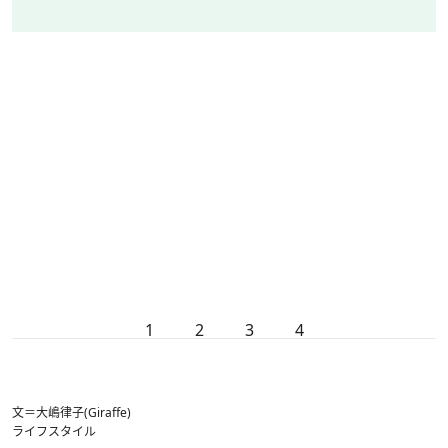
1
2
3
4
文＝大嶋律子(Giraffe)
ライフスタイル