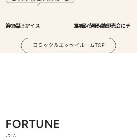
2026.7.30
第15話 アイス
2026.7.30
第8回「同人誌即売会にチャレンジ その2」
コミック＆エッセイルームTOP
FORTUNE
占い