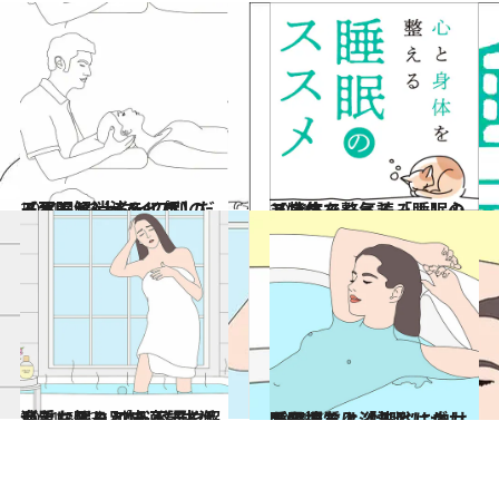
2021.4.24
モヤモヤ、イライラ、だるオモ…3大タイプ別の【不眠解消法＆ツボ】
ビューティ＆ヘルス
2021.5.7
【特集で一気読み！】心と身体を整える「睡眠のススメ」
ライフスタイル
2021.5.13
良質な眠りと快適な生活が手に入る プチ不調を解消！お悩み別“入浴テク”
ライフスタイル
2021.5.5
睡眠の質は「入浴」がカギを握る！ “快眠”に向けた最適な入浴法とは？
ライフスタイル