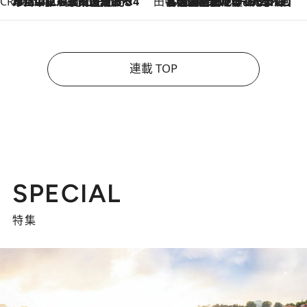
CREA'S CHOICE
2026.8.7
「立川にも歌舞伎があるんだよ」 片岡仁左衛門・市川中車ら豪華座組みで4年目の立川立飛歌舞伎へ
田中稲の勝手に再ブーム
2026.8.7
「湘南乃風に憧れて」観客大盛上がりの“タオル回し”に、ラッパー顔負けの高速歌唱まで…さだまさし（74）のアグレッシブすぎる現在地
連載 TOP
SPECIAL
特集