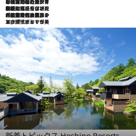
2026.7.26
ポルトガル近海が育む極上の海の幸。キリリと冷えた白ワインと愉しむ、シーフード専門店の贅沢
2026.7.22
伝統の味をモダンに昇華。高感度な地元客が集う、リスボンの最旬ガストロノミー
2026.7.21
大航海時代の栄華から、震災、独裁、そして革命へ。ポルトガル・首都リスボンの石畳に刻まれた「歴史の光と影」
2026.7.13
エッセイ・ヤマザキマリ「慎ましくも美しき国 ポルトガル」
新着トピックス Hoshino Resorts