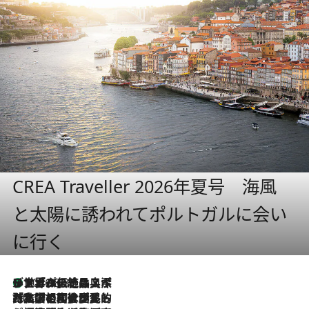
CREA Traveller 2026年夏号 海風
と太陽に誘われてポルトガルに会い
に行く
リスボンの絶品スイーツ「パステル・デ・ナタ」とは？ポルトガル伝統の奥深い世界へ
2026.8.8
2026.7.27
「私の祖国はポルトガル語です」国民的詩人フェルナンド・ペソアと、彼が愛した文学の街を歩く