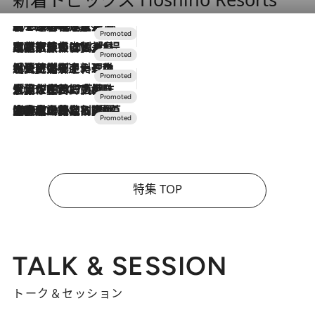
2026.8.7
【トンボの足水浴】ヒノキの香りに包まれて涼感マックス！約13℃の湧水かけ流しを避暑地「星野温泉 トンボの湯」で体験
2026.7.31
【ホテル帰省】という選択肢をOMOが提案。家族とほどよい距離を保つには「昼は実家、夜は気兼ねなくホテルで！」
2026.7.24
【夏限定ディナーコース】旬を迎える稚鮎や花ズッキーニなどをイタリア・トスカーナの郷土料理の手法で満喫！
2026.7.17
「土佐和ハーブかき氷」がOMO7高知に登場！生姜、山椒、大葉など目にも舌にも涼を呼ぶ郷土の味
2026.7.10
NEW OPEN！【界 草津】名湯の地に誕生。趣の異なる2種の温泉と上州ならではの会席・蕎麦割烹など美食を味わう究極の癒やし旅
特集 TOP
TALK & SESSION
トーク＆セッション