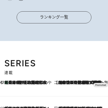
ランキング一覧
SERIES
連載
47都道府県の手みやげ ひんやりスイーツで夏を満喫
【兵庫県】この夏絶対食べたい 冷やしておいしいおやつ3選 淡路島の恵みをジェラートに集約
2026.8.8
【CREA×星野リゾート】唯一無二。癒しと発見が待つ場所へ
2026.8.7
【トンボの足水浴】ヒノキの香りに包まれて涼感マックス！約13℃の湧水かけ流しを避暑地「星野温泉 トンボの湯」で体験