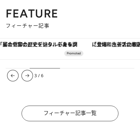
FEATURE
フィーチャー記事
「土佐和ハーブかき氷」がOMO7高知に登場！生姜、山椒、大葉など目にも舌にも涼を呼ぶ郷土の味
【夏限定ディナーコース】旬を迎
3
/
6
フィーチャー記事一覧