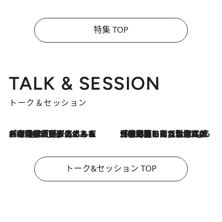
特集 TOP
TALK & SESSION
トーク＆セッション
2026.8.3
「今後値上げがあるとすれば…」「リスクがあるのは今年の冬」エネルギー専門家が語る、ホルムズ海峡封鎖が家庭にもたらす“ある心配”
2026.8.3
「住宅建てられない…」「サーチャージ料の高値が続いている」ホルムズ海峡封鎖による影響はいつまで続く？《エネルギー専門家に聞く“どうなる日本の暮らし”》
トーク&セッション TOP