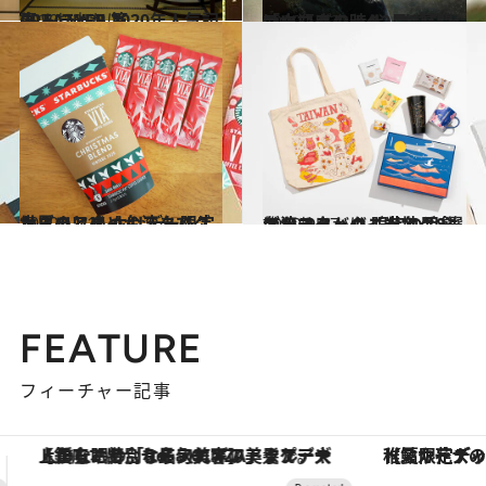
2020.12.31
CREA WEB 2020年人気記事 トラベル篇
旅＆お出かけ
2020.12.22
ついにグレート･コンジャンクション！ 12月22日「水瓶座の時代」が幕開け
ライフスタイル
2020.11.14
世界のときめくスタバグッズまとめ ホリデー限定からハワイ・台湾まで
ライフスタイル
2020.9.17
台湾スタバのご当地グッズをチェック 限定の月餅ほかマストバイな名品8選
旅＆お出かけ
FEATURE
フィーチャー記事
【夏限定ディナーコース】旬を迎える稚鮎や花ズッキーニなどをイタリア・トスカーナの郷土料理の手法で満喫！