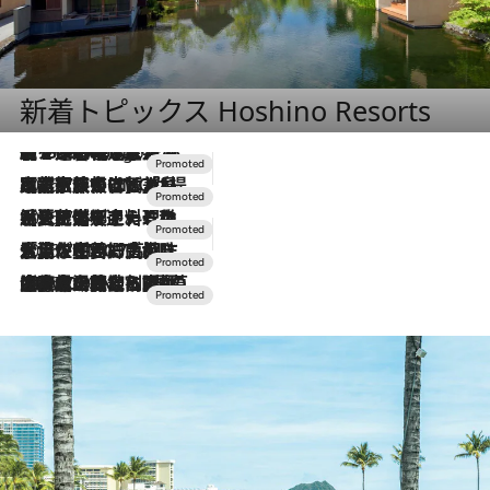
新着トピックス Hoshino Resorts
【トンボの足水浴】ヒノキの香りに包まれて涼感マックス！約13℃の湧水かけ流しを避暑地「星野温泉 トンボの湯」で体験
6 Hours Ago
2026.7.31
【ホテル帰省】という選択肢をOMOが提案。家族とほどよい距離を保つには「昼は実家、夜は気兼ねなくホテルで！」
2026.7.24
【夏限定ディナーコース】旬を迎える稚鮎や花ズッキーニなどをイタリア・トスカーナの郷土料理の手法で満喫！
2026.7.17
「土佐和ハーブかき氷」がOMO7高知に登場！生姜、山椒、大葉など目にも舌にも涼を呼ぶ郷土の味
2026.7.10
NEW OPEN！【界 草津】名湯の地に誕生。趣の異なる2種の温泉と上州ならではの会席・蕎麦割烹など美食を味わう究極の癒やし旅