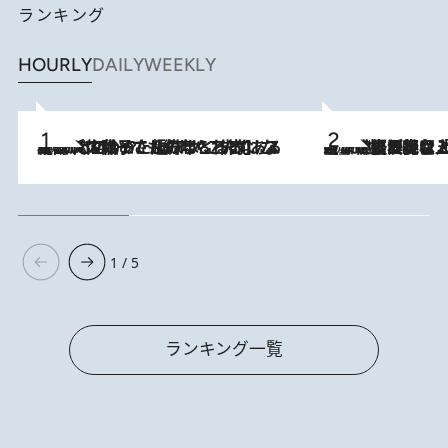
ランキング
HOURLY
DAILY
WEEKLY
2026.8.5
【阿川佐和子さんの年とる力】なぜ70代で始めた趣味は“こんなに楽しい”のか？ ピアノ、俳句…スランプに陥っても続けられる“ある秘訣”とは
2026.8.5
【なぜ吉沢亮は「気配を消せる」のか？】興行収入208億の『国宝』を経て挑むミュージカル『ディア・エヴァン・ハンセン』。トップ俳優が舞台上でさらけ出した“孤独”とは
1 / 5
ランキング一覧