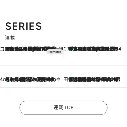
SERIES
連載
【CREA×星野リゾート】唯一無二。癒しと発見が待つ場所へ
【トンボの足水浴】ヒノキの香りに包まれて涼感マックス！約13℃の湧水かけ流しを避暑地「星野温泉 トンボの湯」で体験
6 Hours Ago
CREA'S CHOICE
「立川にも歌舞伎があるんだよ」 片岡仁左衛門・市川中車ら豪華座組みで4年目の立川立飛歌舞伎へ
8 Hours Ago
47都道府県の手みやげ ひんやりスイーツで夏を満喫
【京都府】この夏絶対食べたい 冷やしておいしいおやつ3選 ひと口目から心を掴む新緑のテリーヌ
8 Hours Ago
田中稲の勝手に再ブーム
「湘南乃風に憧れて」観客大盛上がりの“タオル回し”に、ラッパー顔負けの高速歌唱まで…さだまさし（74）のアグレッシブすぎる現在地
2026.8.7
連載 TOP