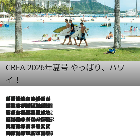
CREA 2026年夏号 やっぱり、ハワ
イ！
【厳選旅コスメ】「多機能アイテムがメイン！」旅好き美容エディターが選んだ夏旅ベストコスメを発表【Mサイズジップ】
8 Hours Ago
2026.8.6
「荷物が増えるほど旅ストレスは増す」美容ジャーナリストがたどり着いた最終結論。“化粧品を劇的に減らす”感動の凝縮美容とは
2026.8.6
「旅先には金髪ウィッグを持参」日本と同じメイクでは損してる!? 美容ジャーナリストが提案する“掟破りの旅美容”とは
2026.8.6
【厳選旅コスメ】「身軽さ＆UV対策重視！」ヘアアーティストshucoが選んだ夏旅ベストコスメを発表【Mサイズジップ】
2026.8.5
【厳選旅コスメ】国内をあちこち移動する河井菜摘が選んだ夏旅ベストコスメ発表！「リラックスアイテムはマスト」【Mサイズジップ】
2026.8.4
【厳選旅コスメ】「紫外線＆乾燥対策しながらメイク感も！」ヘア＆メイクGeorgeが選んだ夏旅ベストコスメを発表！【Mサイズジップ】