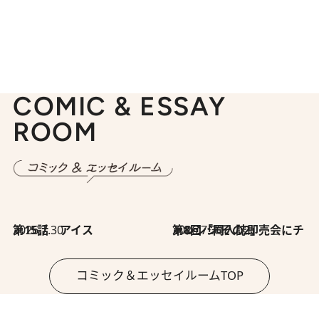
COMIC & ESSAY
ROOM
2026.7.30
第15話 アイス
2026.7.30
第8回「同人誌即売会にチャレンジ その2」
コミック＆エッセイルームTOP