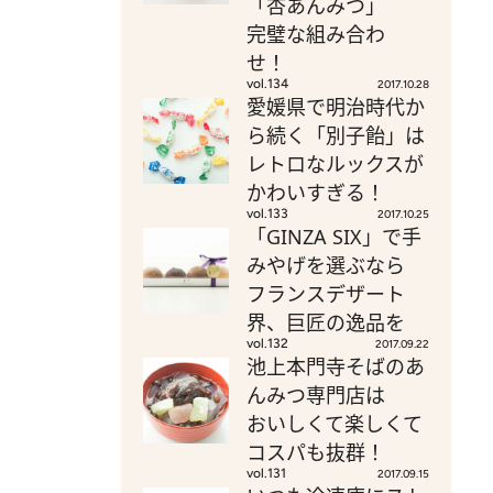
「杏あんみつ」
完璧な組み合わ
せ！
vol.134
2017.10.28
愛媛県で明治時代か
ら続く「別子飴」は
レトロなルックスが
かわいすぎる！
vol.133
2017.10.25
「GINZA SIX」で手
みやげを選ぶなら
フランスデザート
界、巨匠の逸品を
vol.132
2017.09.22
池上本門寺そばのあ
んみつ専門店は
おいしくて楽しくて
コスパも抜群！
vol.131
2017.09.15