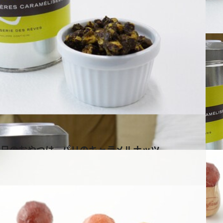
今日のおやつは…パリのキャラメルナッツ