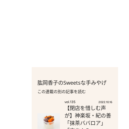
肱岡香子のSweetsな手みやげ
この連載の別の記事を読む
vol.135
2022.10.16
【閉店を惜しむ声
が】神楽坂・紀の善
「抹茶ババロア」