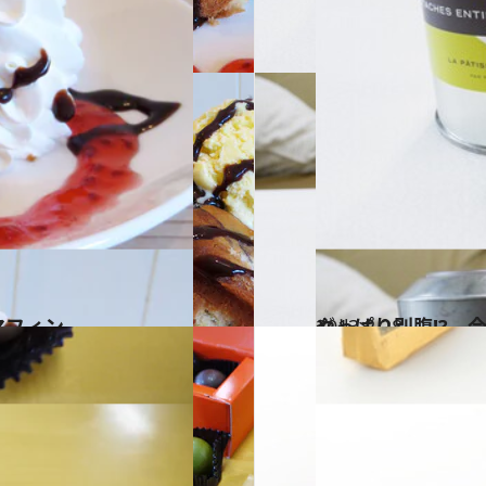
マフィン
2013.2.28
やっぱり別腹!? 
グルメ