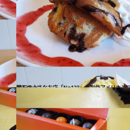
2013.3.10
明石の小さなお店「No123」の創作アメリカン
グルメ