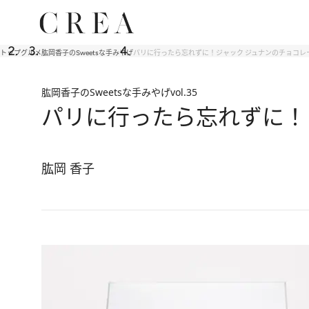
トップ
グルメ
肱岡香子のSweetsな手みやげ
パリに行ったら忘れずに！ジャック ジュナンのチョコレ
肱岡香子のSweetsな手みやげ
vol.35
パリに行ったら忘れずに！
肱岡 香子