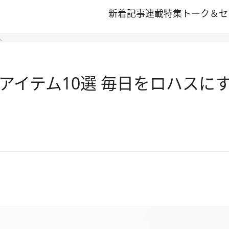
新着記事
連載
特集
トーク＆セ
ム
アイテム10選 毎日をロハスに