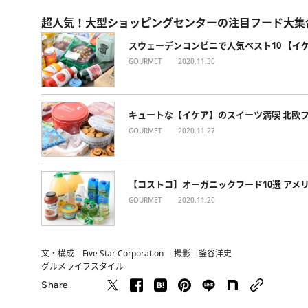
超人気！大型ショッピングセンターの注目フード大集
スウェーデンコンビニで人気ベスト10 【イ
GOURMET
2020.11.30
キュートな【イケア】のスイーツ満喫 北欧フ
GOURMET
2020.11.27
【コストコ】オーガニックフード10選 アメ
GOURMET
2020.11.20
文・構成＝Five Star Corporation 撮影＝釜谷洋史
グルメ
ライフスタイル
Share