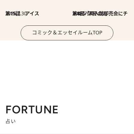
2026.7.30
第15話 アイス
2026.7.30
第8回「同人誌即売会にチャレンジ その2」
コミック＆エッセイルームTOP
FORTUNE
占い