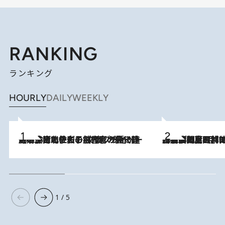
RANKING
ランキング
HOURLY
DAILY
WEEKLY
2026.8.3
《「文士の子ども被害者の会」発足！》阿川佐和子（72）が語る遠藤周作に北杜夫、劇作家・矢代静一の子どもたちの“文豪プライベート事件簿”
2026.8.8
「最後に見られてよかった」上野動物園の東園パンダ舎が解体前に特別公開。8月16日まで延長されたパネル展と共に辿る“半世紀”のパンダ飼育《解体工事の図面あり》
1 / 5