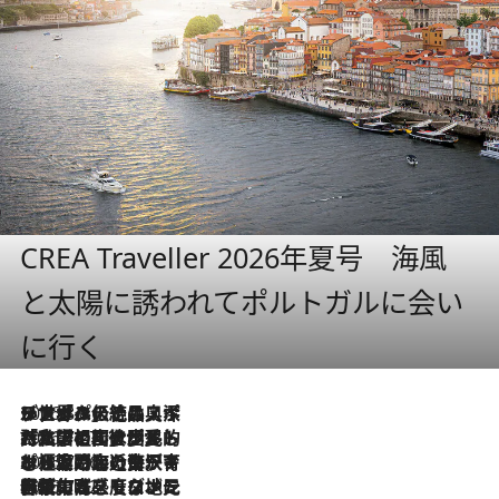
CREA Traveller 2026年夏号 海風
と太陽に誘われてポルトガルに会い
に行く
2026.8.8
リスボンの絶品スイーツ「パステル・デ・ナタ」とは？ポルトガル伝統の奥深い世界へ
2026.7.27
「私の祖国はポルトガル語です」国民的詩人フェルナンド・ペソアと、彼が愛した文学の街を歩く
2026.7.26
ポルトガル近海が育む極上の海の幸。キリリと冷えた白ワインと愉しむ、シーフード専門店の贅沢
2026.7.22
伝統の味をモダンに昇華。高感度な地元客が集う、リスボンの最旬ガストロノミー