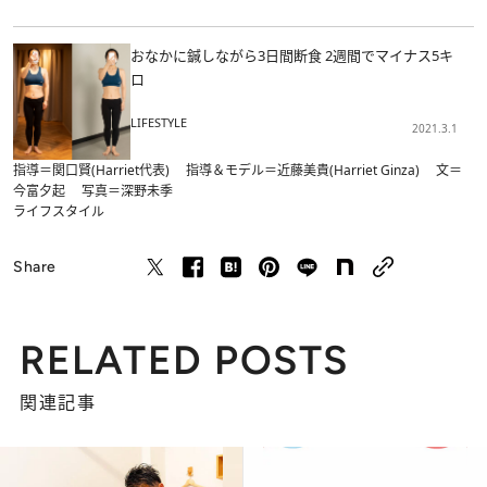
おなかに鍼しながら3日間断食 2週間でマイナス5キ
ロ
LIFESTYLE
2021.3.1
指導＝関口賢(Harriet代表) 指導＆モデル＝近藤美貴(Harriet Ginza) 文＝
今富夕起 写真＝深野未季
ライフスタイル
Share
RELATED POSTS
関連記事