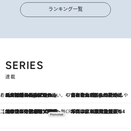
ランキング一覧
SERIES
連載
そおだよおこの関西おいしい、おやつ紀行
［大阪府箕面市］一皿一皿目の前で仕上げられる、料理を巧みに組み込んだアシェットデセールコース「ミチル アシェット デセール（Michiru assiette dessert）」
6 Hours Ago
47都道府県の手みやげ ひんやりスイーツで夏を満喫
【和歌山県】この夏絶対食べたい 冷やしておいしいおやつ3選 みかんがごろっと丸ごと入ったジュレ
6 Hours Ago
【CREA×星野リゾート】唯一無二。癒しと発見が待つ場所へ
2026.8.7
【トンボの足水浴】ヒノキの香りに包まれて涼感マックス！約13℃の湧水かけ流しを避暑地「星野温泉 トンボの湯」で体験
CREA'S CHOICE
2026.8.7
「立川にも歌舞伎があるんだよ」 片岡仁左衛門・市川中車ら豪華座組みで4年目の立川立飛歌舞伎へ