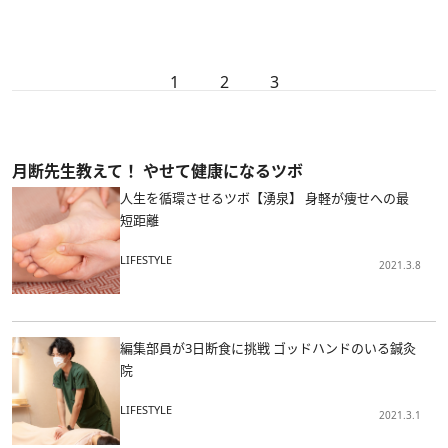
1
2
3
月断先生教えて！ やせて健康になるツボ
人生を循環させるツボ【湧泉】 身軽が痩せへの最
短距離
LIFESTYLE
2021.3.8
編集部員が3日断食に挑戦 ゴッドハンドのいる鍼灸
院
LIFESTYLE
2021.3.1