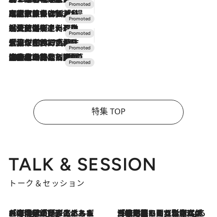
2026.7.31
【ホテル帰省】という選択肢をOMOが提案。家族とほどよい距離を保つには「昼は実家、夜は気兼ねなくホテルで！」
2026.7.24
【夏限定ディナーコース】旬を迎える稚鮎や花ズッキーニなどをイタリア・トスカーナの郷土料理の手法で満喫！
2026.7.17
「土佐和ハーブかき氷」がOMO7高知に登場！生姜、山椒、大葉など目にも舌にも涼を呼ぶ郷土の味
2026.7.10
NEW OPEN！【界 草津】名湯の地に誕生。趣の異なる2種の温泉と上州ならではの会席・蕎麦割烹など美食を味わう究極の癒やし旅
特集 TOP
TALK & SESSION
トーク＆セッション
2026.8.3
「今後値上げがあるとすれば…」「リスクがあるのは今年の冬」エネルギー専門家が語る、ホルムズ海峡封鎖が家庭にもたらす“ある心配”
2026.8.3
「住宅建てられない…」「サーチャージ料の高値が続いている」ホルムズ海峡封鎖による影響はいつまで続く？《エネルギー専門家に聞く“どうなる日本の暮らし”》