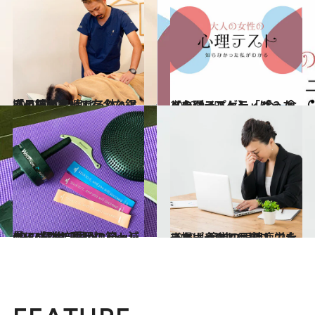
2020.6.8
「月曜断食」で有名な銀座の鍼灸院 痩せる体へと導く技が凄い！
ライフスタイル
2020.9.25
【心理テスト】「ぴったりのダイエット」 今、食べたいスパゲティは？
占い
2020.6.2
CREA編集部員が1.5kg減量に成功！ 愛用の筋トレグッズ&サプリメント
ライフスタイル
2020.4.1
スマホやPCの眼精疲労を一掃！ 簡単ツボ押しで大きなぱっちり目に
ビューティ＆ヘルス