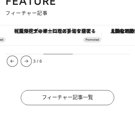
FEATURE
フィーチャー記事
【夏限定ディナーコース】旬を迎える稚鮎や花ズッキーニなどをイタリア・トスカーナの郷土料理の手法で満喫！
【銀座で出合う最旬美容】美髪ケアや上質な眠
3
/
6
フィーチャー記事一覧