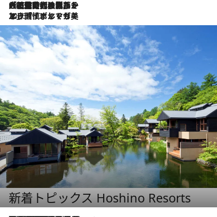
2026.7.21
大航海時代の栄華から、震災、独裁、そして革命へ。ポルトガル・首都リスボンの石畳に刻まれた「歴史の光と影」
2026.7.13
エッセイ・ヤマザキマリ「慎ましくも美しき国 ポルトガル」
新着トピックス Hoshino Resorts
2026.8.7
【トンボの足水浴】ヒノキの香りに包まれて涼感マックス！約13℃の湧水かけ流しを避暑地「星野温泉 トンボの湯」で体験