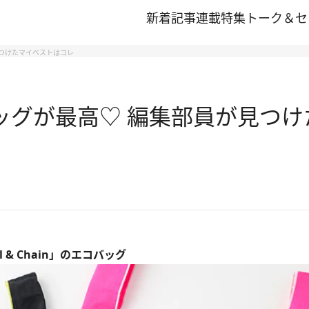
新着記事
連載
特集
トーク＆セ
員が見つけたマイベストはコレ
のエコバッグが最高♡ 編集部員が見
 & Chain」のエコバッグ