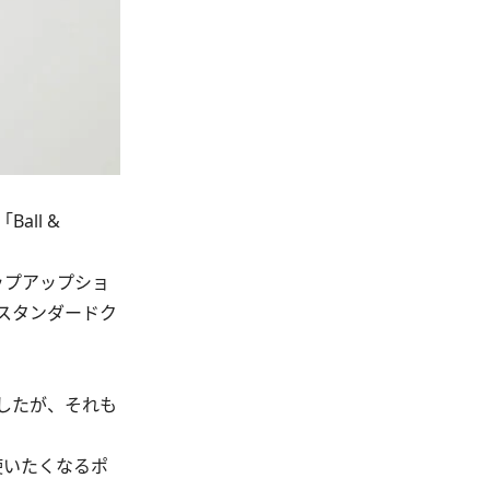
all &
ップアップショ
スタンダードク
したが、それも
使いたくなるポ