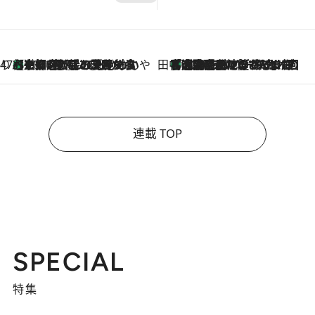
47都道府県の手みやげ ひんやりスイーツで夏を満喫
【京都府】この夏絶対食べたい 冷やしておいしいおやつ3選 ひと口目から心を掴む新緑のテリーヌ
2026.8.7
田中稲の勝手に再ブーム
「湘南乃風に憧れて」観客大盛上がりの“タオル回し”に、ラッパー顔負けの高速歌唱まで…さだまさし（74）のアグレッシブすぎる現在地
2026.8.7
連載 TOP
SPECIAL
特集