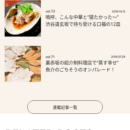
vol.72
2019.10.12
嗚呼、こんな中華と“寝たかった～”
渋谷道玄坂で待ち受ける口福の12皿
vol.71
2019.07.29
裏赤坂の紹介制料理店で“蒸す幸せ”
魚介のごちそうのオンパレード！
連載記事一覧