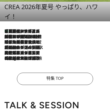
CREA 2026年夏号 やっぱり、ハワ
イ！
【厳選旅コスメ】「多機能アイテムがメイン！」旅好き美容エディターが選んだ夏旅ベストコスメを発表【Mサイズジップ】
2026.8.7
2026.8.6
「荷物が増えるほど旅ストレスは増す」美容ジャーナリストがたどり着いた最終結論。“化粧品を劇的に減らす”感動の凝縮美容とは
2026.8.6
「旅先には金髪ウィッグを持参」日本と同じメイクでは損してる!? 美容ジャーナリストが提案する“掟破りの旅美容”とは
2026.8.6
【厳選旅コスメ】「身軽さ＆UV対策重視！」ヘアアーティストshucoが選んだ夏旅ベストコスメを発表【Mサイズジップ】
2026.8.5
【厳選旅コスメ】国内をあちこち移動する河井菜摘が選んだ夏旅ベストコスメ発表！「リラックスアイテムはマスト」【Mサイズジップ】
2026.8.4
【厳選旅コスメ】「紫外線＆乾燥対策しながらメイク感も！」ヘア＆メイクGeorgeが選んだ夏旅ベストコスメを発表！【Mサイズジップ】
特集 TOP
TALK & SESSION