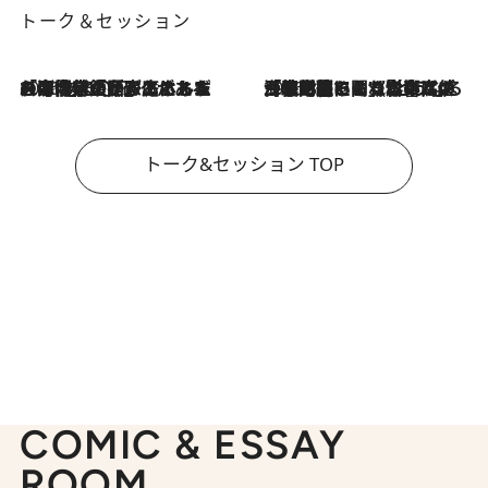
トーク＆セッション
2026.8.3
「今後値上げがあるとすれば…」「リスクがあるのは今年の冬」エネルギー専門家が語る、ホルムズ海峡封鎖が家庭にもたらす“ある心配”
2026.8.3
「住宅建てられない…」「サーチャージ料の高値が続いている」ホルムズ海峡封鎖による影響はいつまで続く？《エネルギー専門家に聞く“どうなる日本の暮らし”》
トーク&セッション TOP
COMIC & ESSAY
ROOM