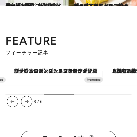
2020.8.8
東京駅のグランスタ拡大オープン記念♪ 編集部が選ぶ6店の限定おとなスイーツ
旅＆お出かけ
2020.8.18
カラフルなマカロン餃子が可愛すぎる とっておき餃子のお取り寄せ4品
グルメ
FEATURE
フィーチャー記事
ヴァシュロン・コンスタンタン「オーヴァーシーズ・オートマティック」。旅愛好家のお気に入りコレクションから、ジェンダーレスな新作が登場
【銀座で出合う最旬美容】美髪ケアや上質な眠
3
/
6