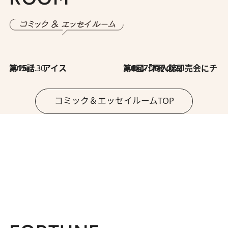
2026.7.30
第15話 アイス
2026.7.30
第8回「同人誌即売会にチャレンジ その2」
コミック＆エッセイルームTOP