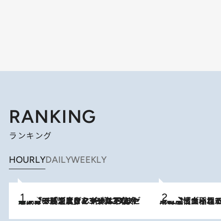
RANKING
ランキング
HOURLY
DAILY
WEEKLY
メントールやエタノールは不使用。ピジョンより、マイルドな冷感成分で肌温度をマイナス3℃まで下げる「ごきげんクール ひんやりアクアミスト」を3名様にプレゼント
2026.8.7
2026.8.5
下町風情あふれる台北屈指の人気エリア・大稲埕でセンスのいい台湾土産《ヴィン