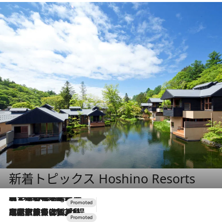
新着トピックス Hoshino Resorts
【トンボの足水浴】ヒノキの香りに包まれて涼感マックス！約13℃の湧水かけ流しを避暑地「星野温泉 トンボの湯」で体験
11 Hours Ago
2026.7.31
【ホテル帰省】という選択肢をOMOが提案。家族とほどよい距離を保つには「昼は実家、夜は気兼ねなくホテルで！」