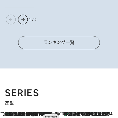
1 / 5
ランキング一覧
SERIES
連載
【CREA×星野リゾート】唯一無二。癒しと発見が待つ場所へ
【トンボの足水浴】ヒノキの香りに包まれて涼感マックス！約13℃の湧水かけ流しを避暑地「星野温泉 トンボの湯」で体験
11 Hours Ago
CREA'S CHOICE
「立川にも歌舞伎があるんだよ」 片岡仁左衛門・市川中車ら豪華座組みで4年目の立川立飛歌舞伎へ
2026.8.7