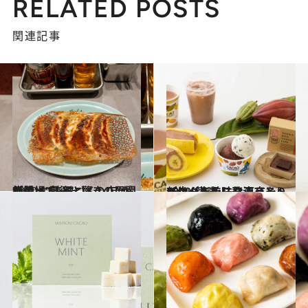
RELATED POSTS
関連記事
2020.8.5
横浜に“餃子と〆の店”が新登場 最後に驚きの展開が待っていた！
グルメ
2020.8.12
新生グランスタ東京を100％満喫！ 贅沢ひとりごはん＆美味なるイートイン
グルメ