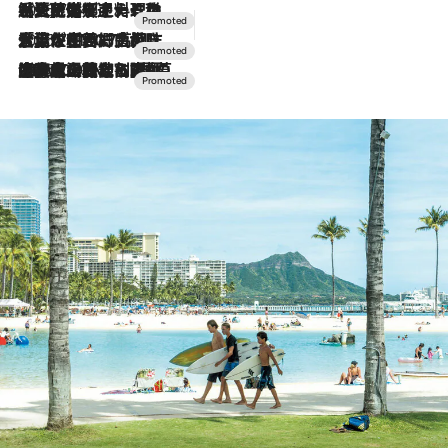
2026.7.24
【夏限定ディナーコース】旬を迎える稚鮎や花ズッキーニなどをイタリア・トスカーナの郷土料理の手法で満喫！
2026.7.17
「土佐和ハーブかき氷」がOMO7高知に登場！生姜、山椒、大葉など目にも舌にも涼を呼ぶ郷土の味
2026.7.10
NEW OPEN！【界 草津】名湯の地に誕生。趣の異なる2種の温泉と上州ならではの会席・蕎麦割烹など美食を味わう究極の癒やし旅