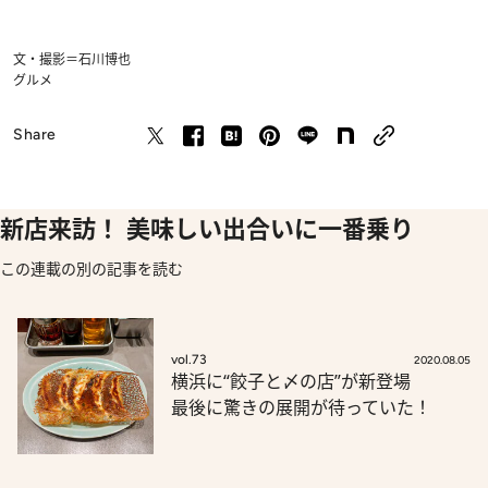
文・撮影＝石川博也
グルメ
Share
新店来訪！ 美味しい出合いに一番乗り
この連載の別の記事を読む
vol.73
2020.08.05
横浜に“餃子と〆の店”が新登場
最後に驚きの展開が待っていた！