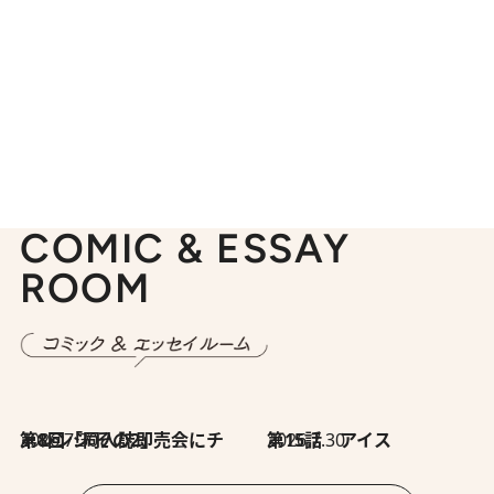
COMIC & ESSAY
ROOM
2026.7.30
第8回「同人誌即売会にチャレンジ その2」
2026.7.30
第15話 アイス