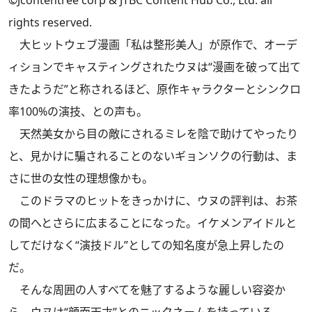
rights reserved.
大ヒットウェブ漫画「私は整形美人」が原作で、オーデ
ィションでキャスティングされたウヌは“漫画を破って出て
きたようだ”と称されるほど、原作キャラクターとシンクロ
率100%の演技、との声も。
天然美女から目の敵にされるミレを陰で助けてやったり
と、見かけに騙されることのないギョンソクの行動は、ま
さに世の女性の理想像かも。
このドラマのヒットをきっかけに、ウヌの評判は、お茶
の間へとさらに広まることになった。イケメンアイドルと
してだけなく“演技ドル”としての知名度が急上昇したの
だ。
そんな周囲の人すべてを魅了するような麗しい容姿か
ら、ウヌは“顔面天才”とのニックネームを持っている。