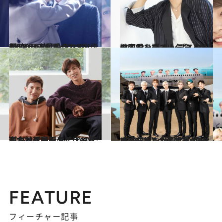
2020.4.13
1,000万人に愛される！ 新時代へ 韓国イケメン俳優5人と恋愛ドラマ5本
カルチャー
2020.2.3
韓国ドラマで人気急上昇 ヨ・ジング トップスターの恋愛を語る！
カルチャー
2019.10.11
東方神起インタビューメイキング動画 ふたりの姿がわかる裏話やこぼれ話も
カルチャー
2019.11.15
SuperMと大韓航空がタッグを組んだ!! 世界のK-POPファンが興奮のコラボ
旅＆お出かけ
FEATURE
フィーチャー記事