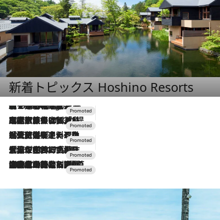
新着トピックス Hoshino Resorts
【トンボの足水浴】ヒノキの香りに包まれて涼感マックス！約13℃の湧水かけ流しを避暑地「星野温泉 トンボの湯」で体験
7 Hours Ago
2026.7.31
【ホテル帰省】という選択肢をOMOが提案。家族とほどよい距離を保つには「昼は実家、夜は気兼ねなくホテルで！」
2026.7.24
【夏限定ディナーコース】旬を迎える稚鮎や花ズッキーニなどをイタリア・トスカーナの郷土料理の手法で満喫！
2026.7.17
「土佐和ハーブかき氷」がOMO7高知に登場！生姜、山椒、大葉など目にも舌にも涼を呼ぶ郷土の味
2026.7.10
NEW OPEN！【界 草津】名湯の地に誕生。趣の異なる2種の温泉と上州ならではの会席・蕎麦割烹など美食を味わう究極の癒やし旅