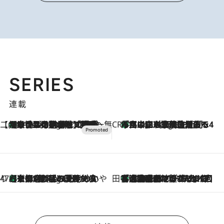
SERIES
連載
【CREA×星野リゾート】唯一無二。癒しと発見が待つ場所へ
【トンボの足水浴】ヒノキの香りに包まれて涼感マックス！約13℃の湧水かけ流しを避暑地「星野温泉 トンボの湯」で体験
7 Hours Ago
CREA'S CHOICE
「立川にも歌舞伎があるんだよ」 片岡仁左衛門・市川中車ら豪華座組みで4年目の立川立飛歌舞伎へ
9 Hours Ago
47都道府県の手みやげ ひんやりスイーツで夏を満喫
【京都府】この夏絶対食べたい 冷やしておいしいおやつ3選 ひと口目から心を掴む新緑のテリーヌ
9 Hours Ago
田中稲の勝手に再ブーム
「湘南乃風に憧れて」観客大盛上がりの“タオル回し”に、ラッパー顔負けの高速歌唱まで…さだまさし（74）のアグレッシブすぎる現在地
2026.8.7