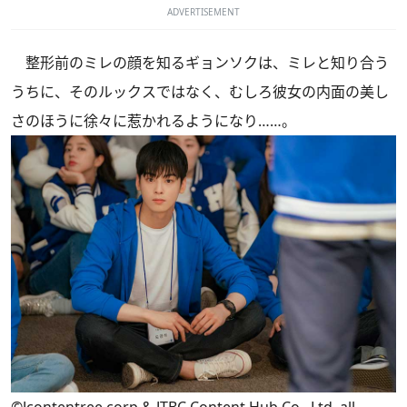
ADVERTISEMENT
整形前のミレの顔を知るギョンソクは、ミレと知り合う
うちに、そのルックスではなく、むしろ彼女の内面の美し
さのほうに徐々に惹かれるようになり……。
©Jcontentree corp & JTBC Content Hub Co., Ltd. all