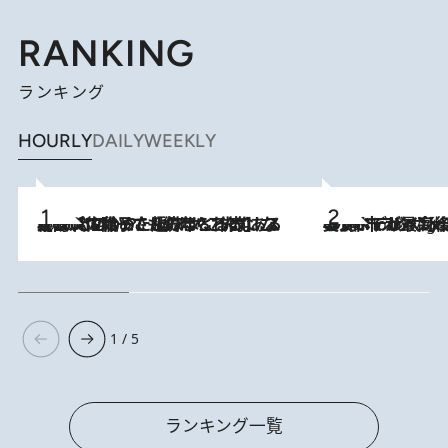
RANKING
ランキング
HOURLY
DAILY
WEEKLY
2026.8.5
【阿川佐和子さんの年とる力】なぜ70代で始めた趣味は“こんなに楽しい”のか？ ピアノ、俳句…スランプに陥っても続けられる“ある秘訣”とは
美食、デザイン、ホスピタリティのすべてが最高峰！ ノルウェー第4の都市スタヴァンゲルのW
10 Hours Ago
1 / 5
ランキング一覧