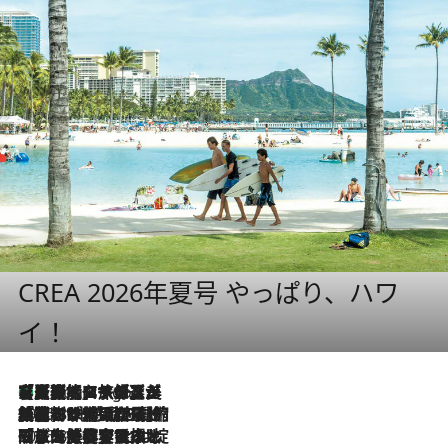
CREA 2026年夏号 やっぱり、ハワ
イ！
【厳選旅コスメ】「多機能アイテムがメイン！」旅好き美容エディターが選んだ夏旅ベストコスメを発表【Mサイズジップ】
9 Hours Ago
2026.8.6
「荷物が増えるほど旅ストレスは増す」美容ジャーナリストがたどり着いた最終結論。“化粧品を劇的に減らす”感動の凝縮美容とは
2026.8.6
「旅先には金髪ウィッグを持参」日本と同じメイクでは損してる!? 美容ジャーナリストが提案する“掟破りの旅美容”とは