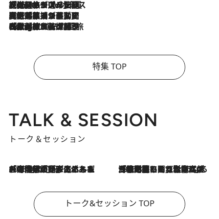
2026.8.6
【厳選旅コスメ】「身軽さ＆UV対策重視！」ヘアアーティストshucoが選んだ夏旅ベストコスメを発表【Mサイズジップ】
2026.8.5
【厳選旅コスメ】国内をあちこち移動する河井菜摘が選んだ夏旅ベストコスメ発表！「リラックスアイテムはマスト」【Mサイズジップ】
2026.8.4
【厳選旅コスメ】「紫外線＆乾燥対策しながらメイク感も！」ヘア＆メイクGeorgeが選んだ夏旅ベストコスメを発表！【Mサイズジップ】
特集 TOP
TALK & SESSION
トーク＆セッション
2026.8.3
「今後値上げがあるとすれば…」「リスクがあるのは今年の冬」エネルギー専門家が語る、ホルムズ海峡封鎖が家庭にもたらす“ある心配”
2026.8.3
「住宅建てられない…」「サーチャージ料の高値が続いている」ホルムズ海峡封鎖による影響はいつまで続く？《エネルギー専門家に聞く“どうなる日本の暮らし”》
トーク&セッション TOP