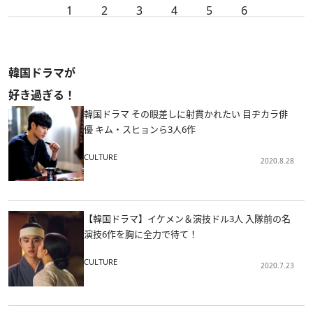
1
2
3
4
5
6
韓国ドラマが
好き過ぎる！
韓国ドラマ その眼差しに射貫かれたい 目ヂカラ俳
優 キム・スヒョンら3人6作
CULTURE
2020.8.28
【韓国ドラマ】イケメン＆演技ドル3人 入隊前の名
演技6作を胸に全力で待て！
CULTURE
2020.7.23