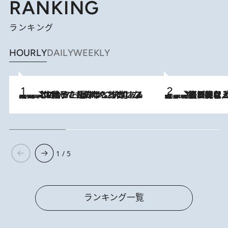
RANKING
ランキング
HOURLY
DAILY
WEEKLY
2026.8.5
【阿川佐和子さんの年とる力】なぜ70代で始めた趣味は“こんなに楽しい”のか？ ピアノ、俳句…スランプに陥っても続けられる“ある秘訣”とは
2026.8.5
【なぜ吉沢亮は「気配を消せる」のか？】興行収入208億の『国宝』を経て挑むミュージカル『ディア・エヴァン・ハンセン』。トップ俳優が舞台上でさらけ出した“孤独”とは
1 / 5
ランキング一覧