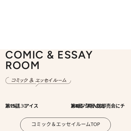
COMIC & ESSAY
ROOM
2026.7.30
第15話 アイス
2026.7.30
第8回「同人誌即売会にチャレンジ その2」
コミック＆エッセイルームTOP