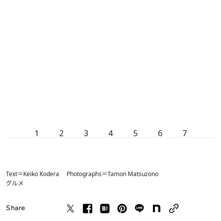
1
2
3
4
5
6
7
Text＝Keiko Kodera Photographs＝Tamon Matsuzono
グルメ
Share