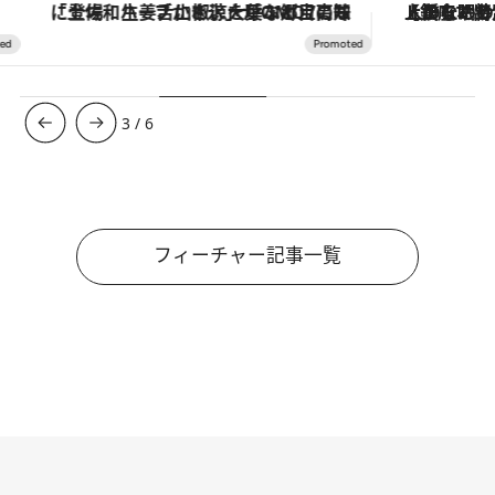
「土佐和ハーブかき氷」がOMO7高知に登場！生姜、山椒、大葉など目にも舌にも涼を呼ぶ郷土の味
【銀座で出合う最旬美容】美髪ケアや上質な眠
3
/
6
フィーチャー記事一覧