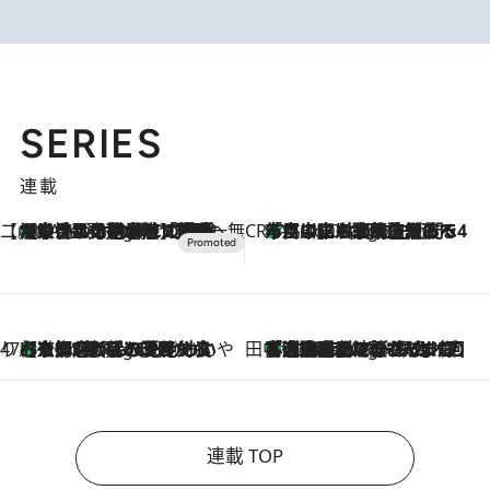
SERIES
連載
【CREA×星野リゾート】唯一無二。癒しと発見が待つ場所へ
【トンボの足水浴】ヒノキの香りに包まれて涼感マックス！約13℃の湧水かけ流しを避暑地「星野温泉 トンボの湯」で体験
2 Hours Ago
CREA'S CHOICE
「立川にも歌舞伎があるんだよ」 片岡仁左衛門・市川中車ら豪華座組みで4年目の立川立飛歌舞伎へ
4 Hours Ago
47都道府県の手みやげ ひんやりスイーツで夏を満喫
【京都府】この夏絶対食べたい 冷やしておいしいおやつ3選 ひと口目から心を掴む新緑のテリーヌ
4 Hours Ago
田中稲の勝手に再ブーム
「湘南乃風に憧れて」観客大盛上がりの“タオル回し”に、ラッパー顔負けの高速歌唱まで…さだまさし（74）のアグレッシブすぎる現在地
9 Hours Ago
連載 TOP