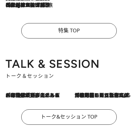
2026.8.4
【厳選旅コスメ】「紫外線＆乾燥対策しながらメイク感も！」ヘア＆メイクGeorgeが選んだ夏旅ベストコスメを発表！【Mサイズジップ】
特集 TOP
TALK & SESSION
トーク＆セッション
2026.8.3
「今後値上げがあるとすれば…」「リスクがあるのは今年の冬」エネルギー専門家が語る、ホルムズ海峡封鎖が家庭にもたらす“ある心配”
2026.8.3
「住宅建てられない…」「サーチャージ料の高値が続いている」ホルムズ海峡封鎖による影響はいつまで続く？《エネルギー専門家に聞く“どうなる日本の暮らし”》
トーク&セッション TOP