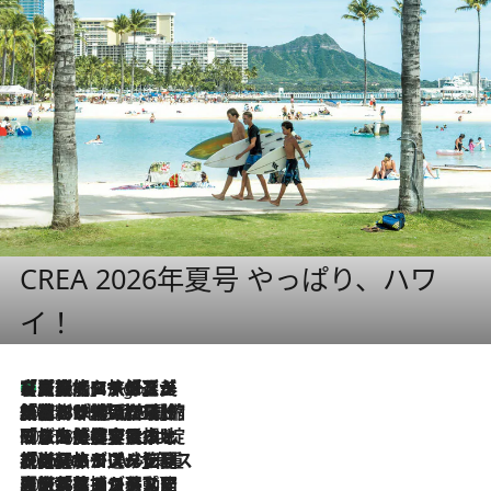
CREA 2026年夏号 やっぱり、ハワ
イ！
【厳選旅コスメ】「多機能アイテムがメイン！」旅好き美容エディターが選んだ夏旅ベストコスメを発表【Mサイズジップ】
4 Hours Ago
2026.8.6
「荷物が増えるほど旅ストレスは増す」美容ジャーナリストがたどり着いた最終結論。“化粧品を劇的に減らす”感動の凝縮美容とは
2026.8.6
「旅先には金髪ウィッグを持参」日本と同じメイクでは損してる!? 美容ジャーナリストが提案する“掟破りの旅美容”とは
2026.8.6
【厳選旅コスメ】「身軽さ＆UV対策重視！」ヘアアーティストshucoが選んだ夏旅ベストコスメを発表【Mサイズジップ】
2026.8.5
【厳選旅コスメ】国内をあちこち移動する河井菜摘が選んだ夏旅ベストコスメ発表！「リラックスアイテムはマスト」【Mサイズジップ】