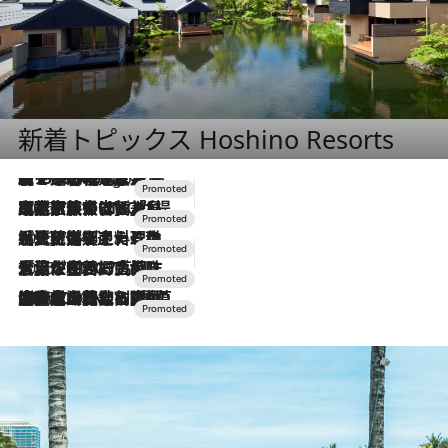
新着トピックス Hoshino Resorts
【トンボの足水浴】ヒノキの香りに包まれて涼感マックス！約13℃の湧水かけ流しを避暑地「星野温泉 トンボの湯」で体験
2 Hours Ago
2026.7.31
【ホテル帰省】という選択肢をOMOが提案。家族とほどよい距離を保つには「昼は実家、夜は気兼ねなくホテルで！」
2026.7.24
【夏限定ディナーコース】旬を迎える稚鮎や花ズッキーニなどをイタリア・トスカーナの郷土料理の手法で満喫！
2026.7.17
「土佐和ハーブかき氷」がOMO7高知に登場！生姜、山椒、大葉など目にも舌にも涼を呼ぶ郷土の味
2026.7.10
NEW OPEN！【界 草津】名湯の地に誕生。趣の異なる2種の温泉と上州ならではの会席・蕎麦割烹など美食を味わう究極の癒やし旅