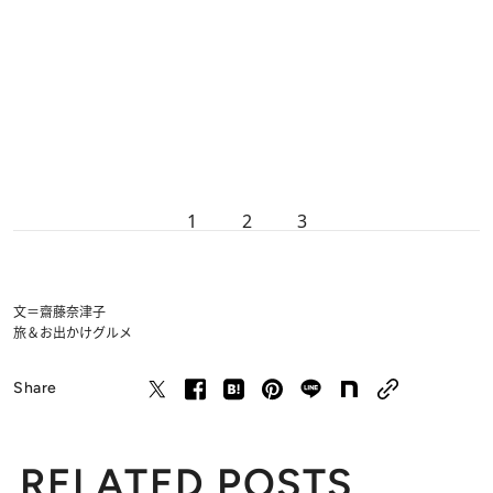
1
2
3
文＝齋藤奈津子
旅＆お出かけ
グルメ
Share
RELATED POSTS