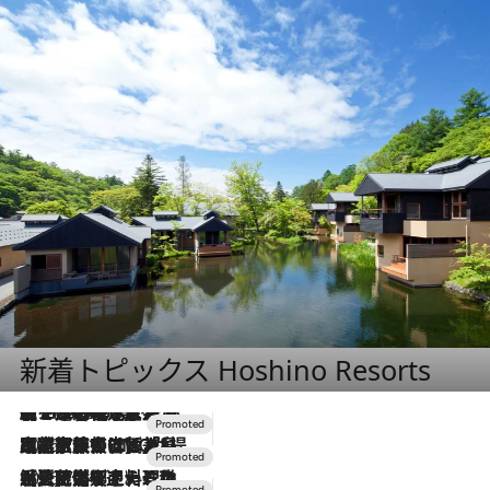
新着トピックス Hoshino Resorts
【トンボの足水浴】ヒノキの香りに包まれて涼感マックス！約13℃の湧水かけ流しを避暑地「星野温泉 トンボの湯」で体験
2026.8.7
2026.7.31
【ホテル帰省】という選択肢をOMOが提案。家族とほどよい距離を保つには「昼は実家、夜は気兼ねなくホテルで！」
2026.7.24
【夏限定ディナーコース】旬を迎える稚鮎や花ズッキーニなどをイタリア・トスカーナの郷土料理の手法で満喫！