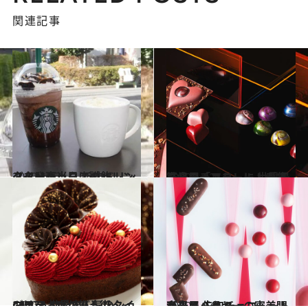
関連記事
2020.1.17
スターバックスのバレンタインチョコ 新作ドリンクを発売当日に試飲
グルメ
2020.1.22
髙島屋「アムール・デュ・ショコラ」に 世界最高峰のチョコレートが集結
グルメ
2020.1.14
GINZA SIXのバレンタインは？ 世界で人気のショコラティエが集う街
グルメ
2020.1.24
髙島屋バイヤーの審美眼が光る 先取チョコレートをチェック！
グルメ