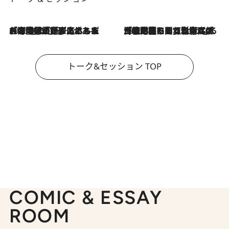
2026.8.3
「今後値上げがあるとすれば…」「リスクがあるのは今年の冬」エネルギー専門家が語る、ホルムズ海峡封鎖が家庭にもたらす“ある心配”
2026.8.3
「住宅建てられない…」「サーチャージ料の高値が続いている」ホルムズ海峡封鎖による影響はいつまで続く？《エネルギー専門家に聞く“どうなる日本の暮らし”》
トーク&セッション TOP
COMIC & ESSAY
ROOM