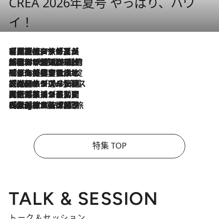
CREA 2026年夏号 やっぱり、ハワ
イ！
【厳選旅コスメ】「多機能アイテムがメイン！」旅好き美容エディターが選んだ夏旅ベストコスメを発表【Mサイズジップ】
2026.8.7
2026.8.6
「荷物が増えるほど旅ストレスは増す」美容ジャーナリストがたどり着いた最終結論。“化粧品を劇的に減らす”感動の凝縮美容とは
2026.8.6
「旅先には金髪ウィッグを持参」日本と同じメイクでは損してる!? 美容ジャーナリストが提案する“掟破りの旅美容”とは
2026.8.6
【厳選旅コスメ】「身軽さ＆UV対策重視！」ヘアアーティストshucoが選んだ夏旅ベストコスメを発表【Mサイズジップ】
2026.8.5
【厳選旅コスメ】国内をあちこち移動する河井菜摘が選んだ夏旅ベストコスメ発表！「リラックスアイテムはマスト」【Mサイズジップ】
2026.8.4
【厳選旅コスメ】「紫外線＆乾燥対策しながらメイク感も！」ヘア＆メイクGeorgeが選んだ夏旅ベストコスメを発表！【Mサイズジップ】
特集 TOP
TALK & SESSION
トーク＆セッション