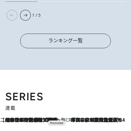
1 / 5
ランキング一覧
SERIES
連載
【CREA×星野リゾート】唯一無二。癒しと発見が待つ場所へ
【トンボの足水浴】ヒノキの香りに包まれて涼感マックス！約13℃の湧水かけ流しを避暑地「星野温泉 トンボの湯」で体験
2026.8.7
CREA'S CHOICE
「立川にも歌舞伎があるんだよ」 片岡仁左衛門・市川中車ら豪華座組みで4年目の立川立飛歌舞伎へ
2026.8.7