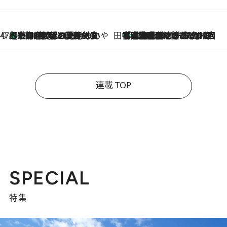
47都道府県の手みやげ ひんやりスイーツで夏を満喫
【京都府】この夏絶対食べたい 冷やしておいしいおやつ3選 ひと口目から心を掴む新緑のテリーヌ
2026.8.7
田中稲の勝手に再ブーム
「湘南乃風に憧れて」観客大盛上がりの“タオル回し”に、ラッパー顔負けの高速歌唱まで…さだまさし（74）のアグレッシブすぎる現在地
2026.8.7
連載 TOP
SPECIAL
特集