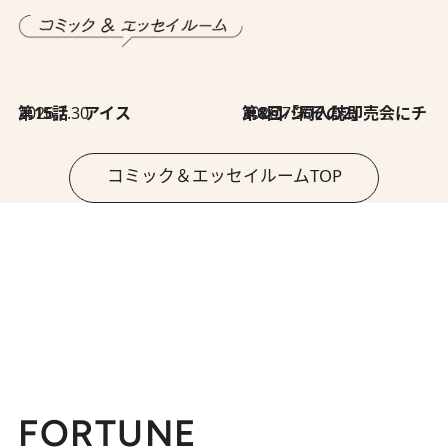
2026.7.30
第15話 アイス
2026.7.30
第8回「同人誌即売会にチャレンジ その2」
コミック＆エッセイルームTOP
FORTUNE