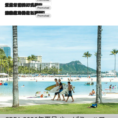
2026.7.17
「土佐和ハーブかき氷」がOMO7高知に登場！生姜、山椒、大葉など目にも舌にも涼を呼ぶ郷土の味
2026.7.10
NEW OPEN！【界 草津】名湯の地に誕生。趣の異なる2種の温泉と上州ならではの会席・蕎麦割烹など美食を味わう究極の癒やし旅