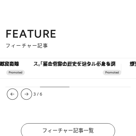
FEATURE
フィーチャー記事
「星のや富士」でデジタルデトックス。冨士信仰の歴史を辿り、心身を調える。
ヴァシュロン・コンスタンタン
3
/
6
フィーチャー記事一覧