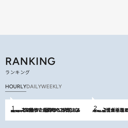
RANKING
ランキング
HOURLY
DAILY
WEEKLY
2026.8.5
【阿川佐和子さんの年とる力】なぜ70代で始めた趣味は“こんなに楽しい”のか？ ピアノ、俳句…スランプに陥っても続けられる“ある秘訣”とは
2026.8.5
下町風情あふれる台北屈指の人気エリア・大稲埕でセンスのいい台湾土産《ヴィン