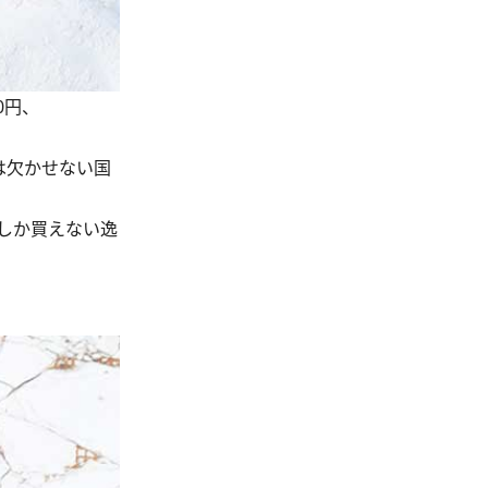
0円、
は欠かせない国
しか買えない逸