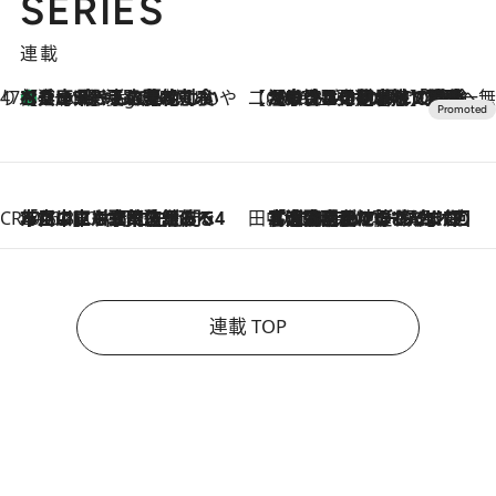
SERIES
連載
47都道府県の手みやげ ひんやりスイーツで夏を満喫
【兵庫県】この夏絶対食べたい 冷やしておいしいおやつ3選 淡路島の恵みをジェラートに集約
3 Hours Ago
【CREA×星野リゾート】唯一無二。癒しと発見が待つ場所へ
2026.8.7
【トンボの足水浴】ヒノキの香りに包まれて涼感マックス！約13℃の湧水かけ流しを避暑地「星野温泉 トンボの湯」で体験
CREA'S CHOICE
2026.8.7
「立川にも歌舞伎があるんだよ」 片岡仁左衛門・市川中車ら豪華座組みで4年目の立川立飛歌舞伎へ
田中稲の勝手に再ブーム
2026.8.7
「湘南乃風に憧れて」観客大盛上がりの“タオル回し”に、ラッパー顔負けの高速歌唱まで…さだまさし（74）のアグレッシブすぎる現在地
連載 TOP