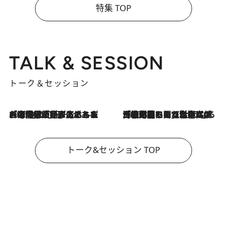
特集 TOP
TALK & SESSION
トーク＆セッション
2026.8.3
「今後値上げがあるとすれば…」「リスクがあるのは今年の冬」エネルギー専門家が語る、ホルムズ海峡封鎖が家庭にもたらす“ある心配”
2026.8.3
「住宅建てられない…」「サーチャージ料の高値が続いている」ホルムズ海峡封鎖による影響はいつまで続く？《エネルギー専門家に聞く“どうなる日本の暮らし”》
トーク&セッション TOP