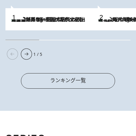
【間違いのない王道・東京土産】資生堂パーラー 銀座本店でのみ出会える銘菓5選《極上プディング・濃厚チーズケーキ・ボンボンショコラほか》
2 Hours Ago
《北欧の人々の幸福度が高いのは…》元デンマーク親善大使が出会った“心が満たされる暮らし”「いいかげんにヒュッゲしなさい！」
2 Hours Ago
1 / 5
ランキング一覧