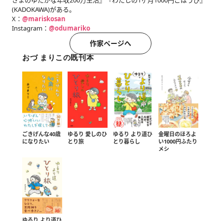
(KADOKAWA)がある。
X：
@mariskosan
Instagram：
@odumariko
作家ページへ
おづ まりこの既刊本
ごきげんな40歳
ゆるり 愛しのひ
ゆるり より道ひ
金曜日のほろよ
になりたい
とり旅
とり暮らし
い1000円ふたり
メシ
ゆるり より道ひ