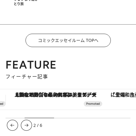
とり旅
コミックエッセイルーム TOPへ
FEATURE
フィーチャー記事
「土佐和ハーブかき氷」がOMO7高知に登場！生姜、山椒、大葉など目にも舌にも涼を呼ぶ郷土の味
3
/
6