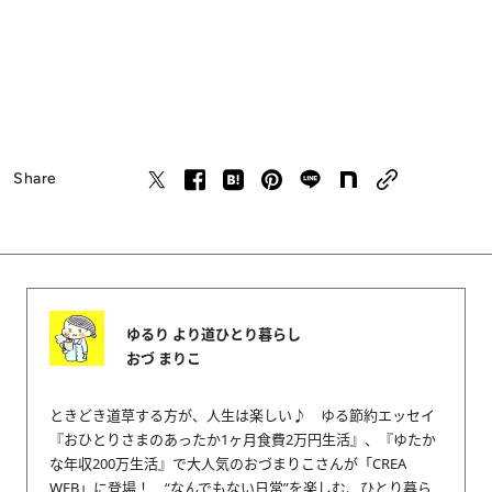
Share
ゆるり より道ひとり暮らし
おづ まりこ
ときどき道草する方が、人生は楽しい♪ ゆる節約エッセイ
『おひとりさまのあったか1ヶ月食費2万円生活』、『ゆたか
な年収200万生活』で大人気のおづまりこさんが「CREA
WEB」に登場！ “なんでもない日常”を楽しむ、ひとり暮ら