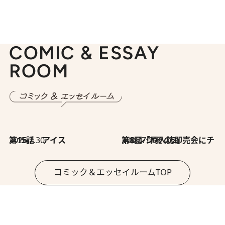
COMIC & ESSAY
ROOM
2026.7.30
第15話 アイス
2026.7.30
第8回「同人誌即売会にチャレンジ その2」
コミック＆エッセイルームTOP