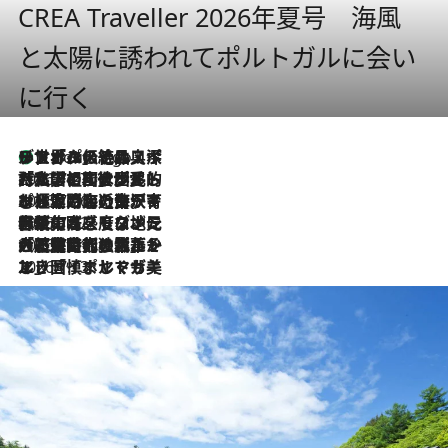
CREA Traveller 2026年夏号 海風
と太陽に誘われてポルトガルに会い
に行く
リスボンの絶品スイーツ「パステル・デ・ナタ」とは？ポルトガル伝統の奥深い世界へ
3 Hours Ago
2026.7.27
「私の祖国はポルトガル語です」国民的詩人フェルナンド・ペソアと、彼が愛した文学の街を歩く
2026.7.26
ポルトガル近海が育む極上の海の幸。キリリと冷えた白ワインと愉しむ、シーフード専門店の贅沢
2026.7.22
伝統の味をモダンに昇華。高感度な地元客が集う、リスボンの最旬ガストロノミー
2026.7.21
大航海時代の栄華から、震災、独裁、そして革命へ。ポルトガル・首都リスボンの石畳に刻まれた「歴史の光と影」
2026.7.13
エッセイ・ヤマザキマリ「慎ましくも美しき国 ポルトガル」