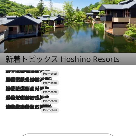
新着トピックス Hoshino Resorts
2026.8.7
【トンボの足水浴】ヒノキの香りに包まれて涼感マックス！約13℃の湧水かけ流しを避暑地「星野温泉 トンボの湯」で体験
2026.7.31
【ホテル帰省】という選択肢をOMOが提案。家族とほどよい距離を保つには「昼は実家、夜は気兼ねなくホテルで！」
2026.7.24
【夏限定ディナーコース】旬を迎える稚鮎や花ズッキーニなどをイタリア・トスカーナの郷土料理の手法で満喫！
2026.7.17
「土佐和ハーブかき氷」がOMO7高知に登場！生姜、山椒、大葉など目にも舌にも涼を呼ぶ郷土の味
2026.7.10
NEW OPEN！【界 草津】名湯の地に誕生。趣の異なる2種の温泉と上州ならではの会席・蕎麦割烹など美食を味わう究極の癒やし旅