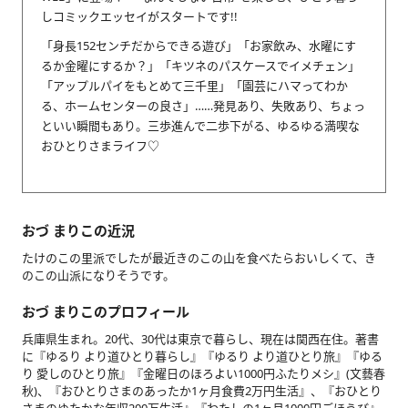
しコミックエッセイがスタートです!!
「身長152センチだからできる遊び」「お家飲み、水曜にす
るか金曜にするか？」「キツネのパスケースでイメチェン」
「アップルパイをもとめて三千里」「園芸にハマってわか
る、ホームセンターの良さ」……発見あり、失敗あり、ちょっ
といい瞬間もあり。三歩進んで二歩下がる、ゆるゆる満喫な
おひとりさまライフ♡
おづ まりこの近況
たけのこの里派でしたが最近きのこの山を食べたらおいしくて、き
のこの山派になりそうです。
おづ まりこのプロフィール
兵庫県生まれ。20代、30代は東京で暮らし、現在は関西在住。著書
に『ゆるり より道ひとり暮らし』『ゆるり より道ひとり旅』『ゆる
り 愛しのひとり旅』『金曜日のほろよい1000円ふたりメシ』(文藝春
秋)、『おひとりさまのあったか1ヶ月食費2万円生活』、『おひとり
さまのゆたかな年収200万生活』『わたしの1ヶ月1000円ごほうび』