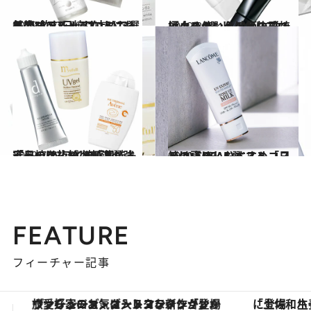
2019.8.22
美容コンシャスな人はもう始めてる！ 口コミで人気の“飲む日焼け止め”3選
ビューティ＆ヘルス
2019.8.1
極上スキンケア級の日焼け止め4選 しっかりブロック＆使い心地が抜群！
ビューティ＆ヘルス
2019.7.13
「日焼け止めは刺激が強そう」を払拭 敏感肌でも安心のUVアイテム3選
ビューティ＆ヘルス
2019.5.31
この夏ほしいベストコスメ(2) CREAおすすめ「日焼け止め」5選
ビューティ＆ヘルス
FEATURE
フィーチャー記事
「土佐和ハーブかき氷」がOMO7高知に登場！生姜、山椒、大葉など目にも舌にも涼を呼ぶ郷土の味
【銀座で出合う最旬美容】美髪ケアや上質な眠