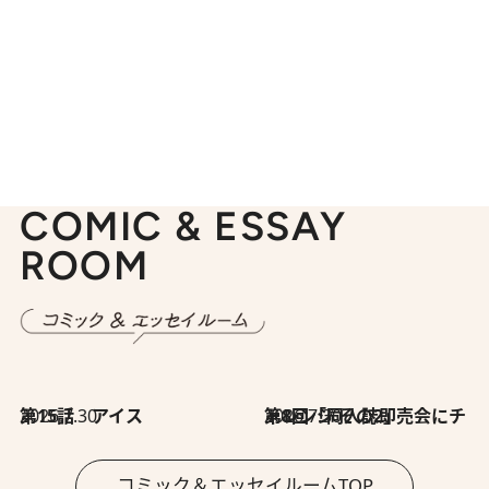
COMIC & ESSAY
ROOM
2026.7.30
第15話 アイス
2026.7.30
第8回「同人誌即売会にチャレンジ その2」
コミック＆エッセイルームTOP