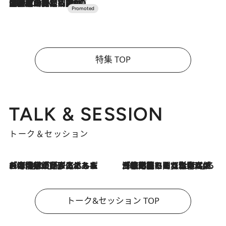
2026.7.10
NEW OPEN！【界 草津】名湯の地に誕生。趣の異なる2種の温泉と上州ならではの会席・蕎麦割烹など美食を味わう究極の癒やし旅
特集 TOP
TALK & SESSION
トーク＆セッション
2026.8.3
「今後値上げがあるとすれば…」「リスクがあるのは今年の冬」エネルギー専門家が語る、ホルムズ海峡封鎖が家庭にもたらす“ある心配”
2026.8.3
「住宅建てられない…」「サーチャージ料の高値が続いている」ホルムズ海峡封鎖による影響はいつまで続く？《エネルギー専門家に聞く“どうなる日本の暮らし”》
トーク&セッション TOP