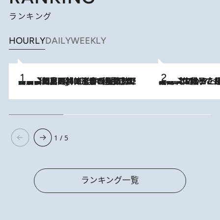
ランキング
HOURLY
DAILY
WEEKLY
「最後に見られてよかった」上野動物園の東園パンダ舎が解体前に特別公開。8月16日まで延長されたパネル展と共に辿る“半世紀”のパンダ飼育《解体工事の図面あり》
8 Hours Ago
2026.8.5
【阿川佐和子さんの年とる力】なぜ70代で始めた趣味は“こんなに楽しい”のか？ ピアノ、俳句…スランプに陥っても続けられる“ある秘訣”とは
1 / 5
ランキング一覧