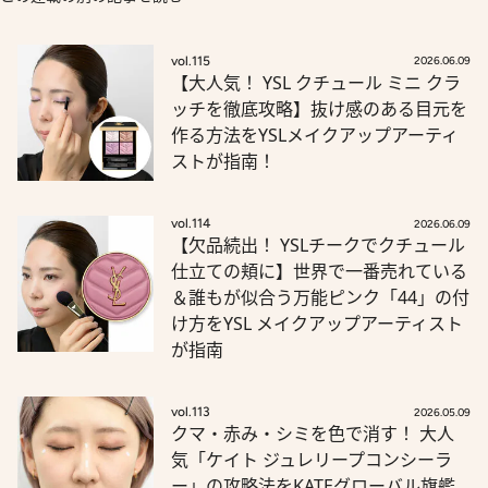
vol.115
2026.06.09
【大人気！ YSL クチュール ミニ クラ
ッチを徹底攻略】抜け感のある目元を
作る方法をYSLメイクアップアーティ
ストが指南！
vol.114
2026.06.09
【欠品続出！ YSLチークでクチュール
仕立ての頬に】世界で一番売れている
＆誰もが似合う万能ピンク「44」の付
け方をYSL メイクアップアーティスト
が指南
vol.113
2026.05.09
クマ・赤み・シミを色で消す！ 大人
気「ケイト ジュレリープコンシーラ
ー」の攻略法をKATEグローバル旗艦