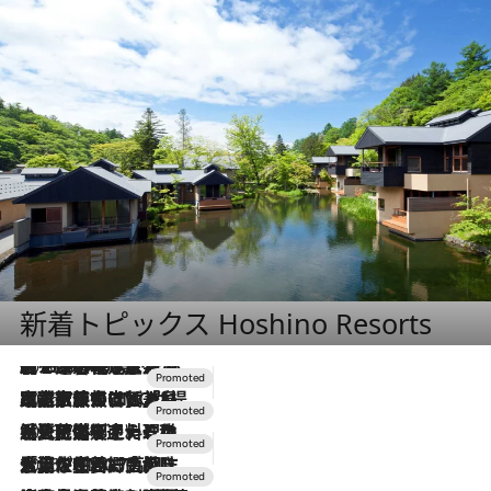
新着トピックス Hoshino Resorts
2026.8.7
【トンボの足水浴】ヒノキの香りに包まれて涼感マックス！約13℃の湧水かけ流しを避暑地「星野温泉 トンボの湯」で体験
2026.7.31
【ホテル帰省】という選択肢をOMOが提案。家族とほどよい距離を保つには「昼は実家、夜は気兼ねなくホテルで！」
2026.7.24
【夏限定ディナーコース】旬を迎える稚鮎や花ズッキーニなどをイタリア・トスカーナの郷土料理の手法で満喫！
2026.7.17
「土佐和ハーブかき氷」がOMO7高知に登場！生姜、山椒、大葉など目にも舌にも涼を呼ぶ郷土の味