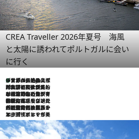
CREA Traveller 2026年夏号 海風
と太陽に誘われてポルトガルに会い
に行く
リスボンの絶品スイーツ「パステル・デ・ナタ」とは？ポルトガル伝統の奥深い世界へ
8 Hours Ago
2026.7.27
「私の祖国はポルトガル語です」国民的詩人フェルナンド・ペソアと、彼が愛した文学の街を歩く
2026.7.26
ポルトガル近海が育む極上の海の幸。キリリと冷えた白ワインと愉しむ、シーフード専門店の贅沢
2026.7.22
伝統の味をモダンに昇華。高感度な地元客が集う、リスボンの最旬ガストロノミー
2026.7.21
大航海時代の栄華から、震災、独裁、そして革命へ。ポルトガル・首都リスボンの石畳に刻まれた「歴史の光と影」
2026.7.13
エッセイ・ヤマザキマリ「慎ましくも美しき国 ポルトガル」