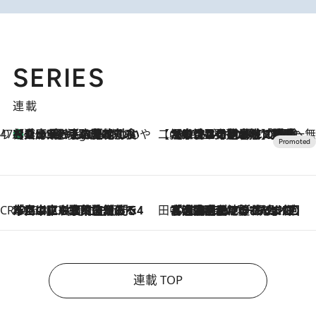
SERIES
連載
47都道府県の手みやげ ひんやりスイーツで夏を満喫
【兵庫県】この夏絶対食べたい 冷やしておいしいおやつ3選 淡路島の恵みをジェラートに集約
8 Hours Ago
【CREA×星野リゾート】唯一無二。癒しと発見が待つ場所へ
2026.8.7
【トンボの足水浴】ヒノキの香りに包まれて涼感マックス！約13℃の湧水かけ流しを避暑地「星野温泉 トンボの湯」で体験
CREA'S CHOICE
2026.8.7
「立川にも歌舞伎があるんだよ」 片岡仁左衛門・市川中車ら豪華座組みで4年目の立川立飛歌舞伎へ
田中稲の勝手に再ブーム
2026.8.7
「湘南乃風に憧れて」観客大盛上がりの“タオル回し”に、ラッパー顔負けの高速歌唱まで…さだまさし（74）のアグレッシブすぎる現在地
連載 TOP