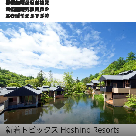
2026.7.22
伝統の味をモダンに昇華。高感度な地元客が集う、リスボンの最旬ガストロノミー
2026.7.21
大航海時代の栄華から、震災、独裁、そして革命へ。ポルトガル・首都リスボンの石畳に刻まれた「歴史の光と影」
2026.7.13
エッセイ・ヤマザキマリ「慎ましくも美しき国 ポルトガル」
新着トピックス Hoshino Resorts