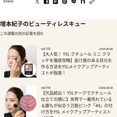
Share
増本紀子のビューティレスキュー
この連載の別の記事を読む
vol.115
2026.06.09
【大人気！ YSL クチュール ミニ クラ
ッチを徹底攻略】抜け感のある目元を
作る方法をYSLメイクアップアーティ
ストが指南！
vol.114
2026.06.09
【欠品続出！ YSLチークでクチュール
仕立ての頬に】世界で一番売れている
＆誰もが似合う万能ピンク「44」の付
け方をYSL メイクアップアーティスト