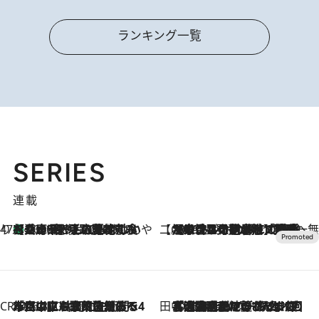
ランキング一覧
SERIES
連載
47都道府県の手みやげ ひんやりスイーツで夏を満喫
【兵庫県】この夏絶対食べたい 冷やしておいしいおやつ3選 淡路島の恵みをジェラートに集約
2026.8.8
【CREA×星野リゾート】唯一無二。癒しと発見が待つ場所へ
2026.8.7
【トンボの足水浴】ヒノキの香りに包まれて涼感マックス！約13℃の湧水かけ流しを避暑地「星野温泉 トンボの湯」で体験
CREA'S CHOICE
2026.8.7
「立川にも歌舞伎があるんだよ」 片岡仁左衛門・市川中車ら豪華座組みで4年目の立川立飛歌舞伎へ
田中稲の勝手に再ブーム
2026.8.7
「湘南乃風に憧れて」観客大盛上がりの“タオル回し”に、ラッパー顔負けの高速歌唱まで…さだまさし（74）のアグレッシブすぎる現在地