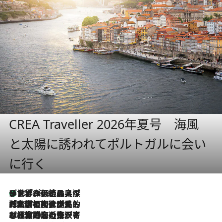
CREA Traveller 2026年夏号 海風
と太陽に誘われてポルトガルに会い
に行く
リスボンの絶品スイーツ「パステル・デ・ナタ」とは？ポルトガル伝統の奥深い世界へ
2026.8.8
2026.7.27
「私の祖国はポルトガル語です」国民的詩人フェルナンド・ペソアと、彼が愛した文学の街を歩く
2026.7.26
ポルトガル近海が育む極上の海の幸。キリリと冷えた白ワインと愉しむ、シーフード専門店の贅沢