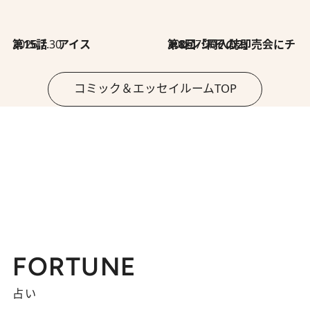
2026.7.30
第15話 アイス
2026.7.30
第8回「同人誌即売会にチャレンジ その2」
コミック＆エッセイルームTOP
FORTUNE
占い