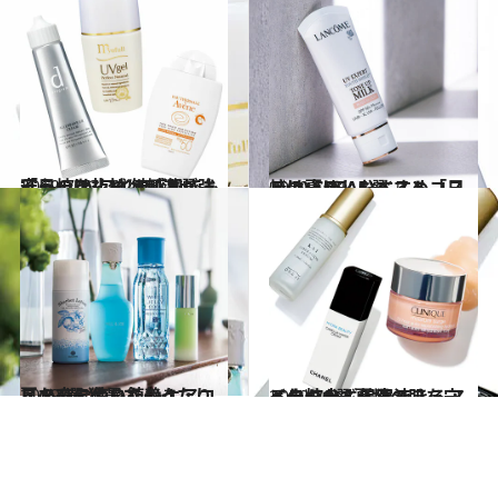
2019.7.13
「日焼け止めは刺激が強そう」を払拭 敏感肌でも安心のUVアイテム3選
ビューティ＆ヘルス
2019.5.31
この夏ほしいベストコスメ(2) CREAおすすめ「日焼け止め」5選
ビューティ＆ヘルス
2019.7.3
夏のひんやり鎮静ケアコスメ4選 猛暑でぐったりした夜に使いたい！
ビューティ＆ヘルス
2019.7.2
ベタつかず保湿できるアイテム6選 夏場の肌を守る化粧水＆美容液
ビューティ＆ヘルス