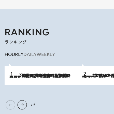
RANKING
ランキング
HOURLY
DAILY
WEEKLY
「最後に見られてよかった」上野動物園の東園パンダ舎が解体前に特別公開。8月16日まで延長されたパネル展と共に辿る“半世紀”のパンダ飼育《解体工事の図面あり》
2026.8.8
2026.8.5
【阿川佐和子さんの年とる力】なぜ70代で始めた趣味は“こんなに楽しい”のか？ ピアノ、俳句…スランプに陥っても続けられる“ある秘訣”とは
1 / 5