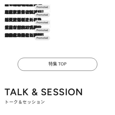
2026.8.7
【トンボの足水浴】ヒノキの香りに包まれて涼感マックス！約13℃の湧水かけ流しを避暑地「星野温泉 トンボの湯」で体験
2026.7.31
【ホテル帰省】という選択肢をOMOが提案。家族とほどよい距離を保つには「昼は実家、夜は気兼ねなくホテルで！」
2026.7.24
【夏限定ディナーコース】旬を迎える稚鮎や花ズッキーニなどをイタリア・トスカーナの郷土料理の手法で満喫！
2026.7.17
「土佐和ハーブかき氷」がOMO7高知に登場！生姜、山椒、大葉など目にも舌にも涼を呼ぶ郷土の味
2026.7.10
NEW OPEN！【界 草津】名湯の地に誕生。趣の異なる2種の温泉と上州ならではの会席・蕎麦割烹など美食を味わう究極の癒やし旅
特集 TOP
TALK & SESSION
トーク＆セッション