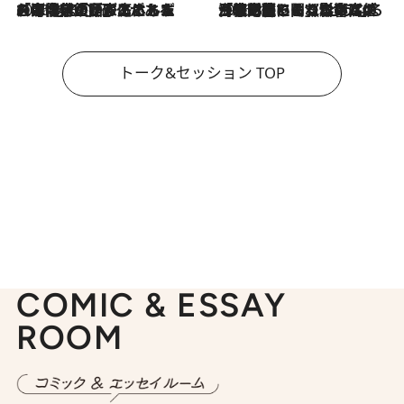
2026.8.3
「今後値上げがあるとすれば…」「リスクがあるのは今年の冬」エネルギー専門家が語る、ホルムズ海峡封鎖が家庭にもたらす“ある心配”
2026.8.3
「住宅建てられない…」「サーチャージ料の高値が続いている」ホルムズ海峡封鎖による影響はいつまで続く？《エネルギー専門家に聞く“どうなる日本の暮らし”》
トーク&セッション TOP
COMIC & ESSAY
ROOM