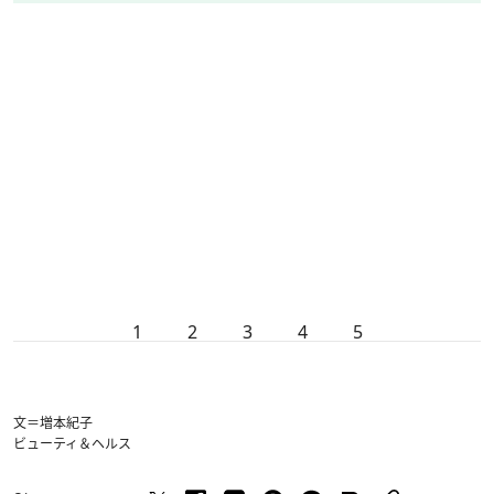
1
2
3
4
5
文＝増本紀子
ビューティ＆ヘルス