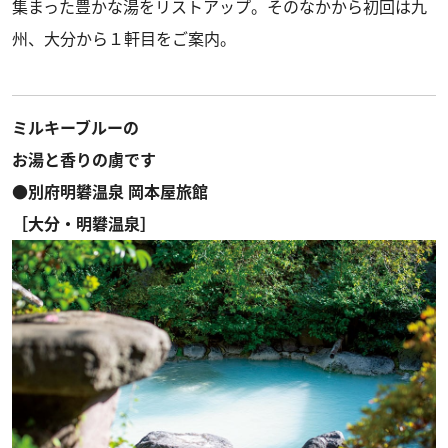
集まった豊かな湯をリストアップ。そのなかから初回は九
州、大分から１軒目をご案内。
ミルキーブルーの
お湯と香りの虜です
●別府明礬温泉 岡本屋旅館
［大分・明礬温泉］