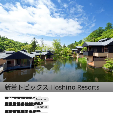
新着トピックス Hoshino Resorts
2026.8.7
【トンボの足水浴】ヒノキの香りに包まれて涼感マックス！約13℃の湧水かけ流しを避暑地「星野温泉 トンボの湯」で体験
2026.7.31
【ホテル帰省】という選択肢をOMOが提案。家族とほどよい距離を保つには「昼は実家、夜は気兼ねなくホテルで！」
2026.7.24
【夏限定ディナーコース】旬を迎える稚鮎や花ズッキーニなどをイタリア・トスカーナの郷土料理の手法で満喫！