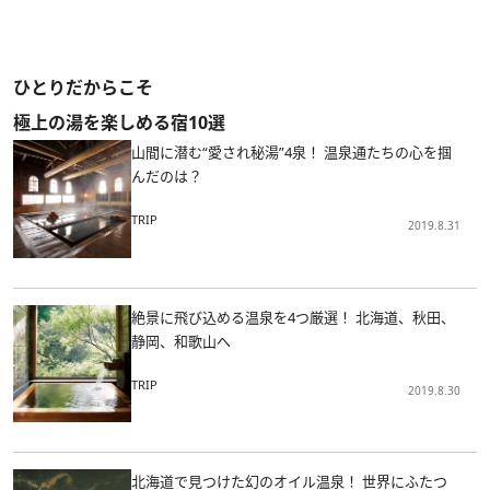
ひとりだからこそ
極上の湯を楽しめる宿10選
山間に潜む“愛され秘湯”4泉！ 温泉通たちの心を掴
んだのは？
TRIP
2019.8.31
絶景に飛び込める温泉を4つ厳選！ 北海道、秋田、
静岡、和歌山へ
TRIP
2019.8.30
北海道で見つけた幻のオイル温泉！ 世界にふたつ