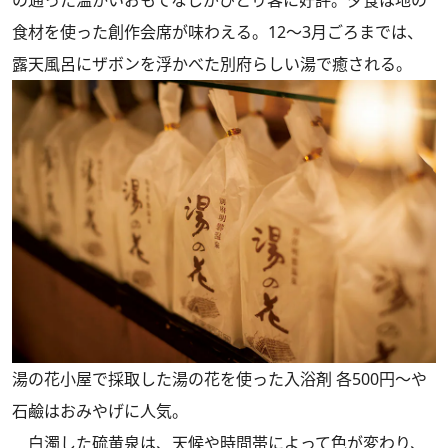
食材を使った創作会席が味わえる。12～3月ごろまでは、
露天風呂にザボンを浮かべた別府らしい湯で癒される。
湯の花小屋で採取した湯の花を使った入浴剤 各500円～や
石鹼はおみやげに人気。
白濁した硫黄泉は、天候や時間帯によって色が変わり、