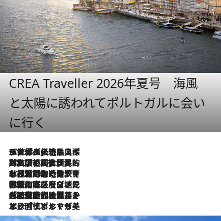
CREA Traveller 2026年夏号 海風
と太陽に誘われてポルトガルに会い
に行く
2026.8.8
リスボンの絶品スイーツ「パステル・デ・ナタ」とは？ポルトガル伝統の奥深い世界へ
2026.7.27
「私の祖国はポルトガル語です」国民的詩人フェルナンド・ペソアと、彼が愛した文学の街を歩く
2026.7.26
ポルトガル近海が育む極上の海の幸。キリリと冷えた白ワインと愉しむ、シーフード専門店の贅沢
2026.7.22
伝統の味をモダンに昇華。高感度な地元客が集う、リスボンの最旬ガストロノミー
2026.7.21
大航海時代の栄華から、震災、独裁、そして革命へ。ポルトガル・首都リスボンの石畳に刻まれた「歴史の光と影」
2026.7.13
エッセイ・ヤマザキマリ「慎ましくも美しき国 ポルトガル」