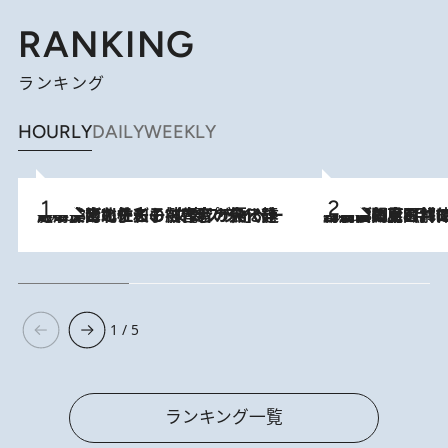
RANKING
ランキング
HOURLY
DAILY
WEEKLY
2026.8.3
《「文士の子ども被害者の会」発足！》阿川佐和子（72）が語る遠藤周作に北杜夫、劇作家・矢代静一の子どもたちの“文豪プライベート事件簿”
2026.8.8
「最後に見られてよかった」上野動物園の東園パンダ舎が解体前に特別公開。8月16日まで延長されたパネル展と共に辿る“半世紀”のパンダ飼育《解体工事の図面あり》
1 / 5
ランキング一覧