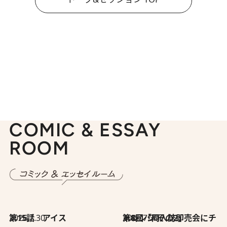
COMIC & ESSAY
ROOM
2026.7.30
第15話 アイス
2026.7.30
第8回「同人誌即売会にチャレンジ その2」