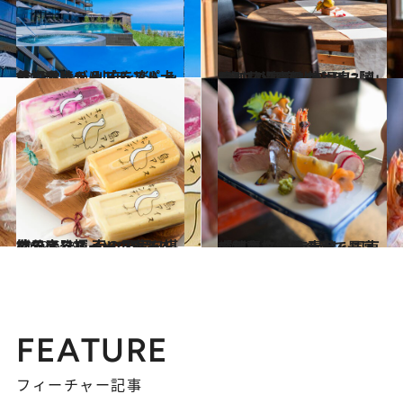
2019.8.14
外資系ホテルブランド大分初上陸！ 別府を楽しみ尽くすリゾート＆スパ
旅＆お出かけ
2019.1.22
“第二の実家”のように懐かしい湯宿 別府温泉「山田別荘」の魅力とは？
旅＆お出かけ
2019.6.29
地元産フルーツの恵みを存分に発揮 南の果実を堪能できるスイーツ8品！
グルメ
2019.1.26
大正ロマン風の宿で最高の地魚を堪能 大分・国東「割烹旅館 海喜荘」
旅＆お出かけ
FEATURE
フィーチャー記事