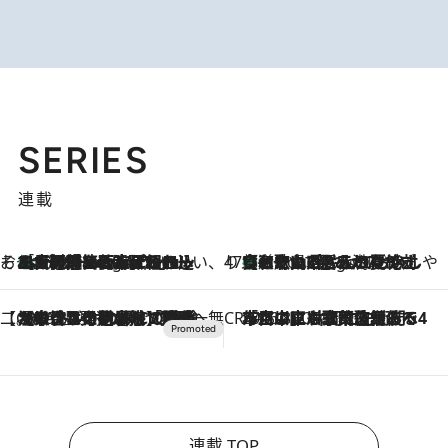
SERIES
連載
そおだよおこの関西おいしい、おやつ紀行
［大阪府箕面市］一皿一皿目の前で仕上げられる、料理を巧みに組み込んだアシェットデセールコース「ミチル アシェット デセール（Michiru assiette dessert）」
2 Hours Ago
47都道府県の手みやげ ひんやりスイーツで夏を満喫
【和歌山県】この夏絶対食べたい 冷やしておいしいおやつ3選 みかんがごろっと丸ごと入ったジュレ
2 Hours Ago
【CREA×星野リゾート】唯一無二。癒しと発見が待つ場所へ
2026.8.7
【トンボの足水浴】ヒノキの香りに包まれて涼感マックス！約13℃の湧水かけ流しを避暑地「星野温泉 トンボの湯」で体験
CREA'S CHOICE
2026.8.7
「立川にも歌舞伎があるんだよ」 片岡仁左衛門・市川中車ら豪華座組みで4年目の立川立飛歌舞伎へ
連載 TOP