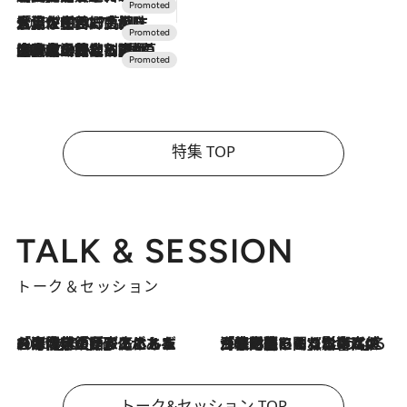
2026.7.17
「土佐和ハーブかき氷」がOMO7高知に登場！生姜、山椒、大葉など目にも舌にも涼を呼ぶ郷土の味
2026.7.10
NEW OPEN！【界 草津】名湯の地に誕生。趣の異なる2種の温泉と上州ならではの会席・蕎麦割烹など美食を味わう究極の癒やし旅
特集 TOP
TALK & SESSION
トーク＆セッション
2026.8.3
「今後値上げがあるとすれば…」「リスクがあるのは今年の冬」エネルギー専門家が語る、ホルムズ海峡封鎖が家庭にもたらす“ある心配”
2026.8.3
「住宅建てられない…」「サーチャージ料の高値が続いている」ホルムズ海峡封鎖による影響はいつまで続く？《エネルギー専門家に聞く“どうなる日本の暮らし”》
トーク&セッション TOP