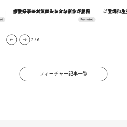
「土佐和ハーブかき氷」がOMO7高知に登場！生姜、山椒、大葉など目にも舌にも涼を呼ぶ郷土の味
3
/
6
フィーチャー記事一覧