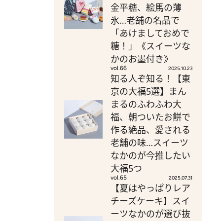
金平糖、絵馬の薄
氷…老舗の名品で
「あけましておめで
糖！」《スイーツな
かのお墨付き》
vol.66
2025.10.23
知る人ぞ知る！【東
京の大福5選】まん
まるのふわふわ大
福、朝ついたお餅で
作る絶品、愛される
老舗の味…スイーツ
なかのが今推したい
大福5つ
vol.65
2025.07.31
【夏はやっぱりレア
チーズケーキ】スイ
ーツなかのが選び抜