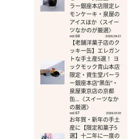
ラー銀座本店限定レ
モンケーキ・泉屋の
アイスほか〈スイー
ツなかのが厳選〉
vol.68
2026.04.21
【老舗洋菓子店のク
ッキー缶】エレガン
トな手土産5選！ ヨ
ックモック青山本店
限定・資生堂パーラ
ー銀座本店“黒缶”・
泉屋東京店の京都
缶…〈スイーツなか
の厳選〉
vol.67
2026.01.01
お年賀・新年の手土
産に【限定和菓子5
選】十二年に一度の