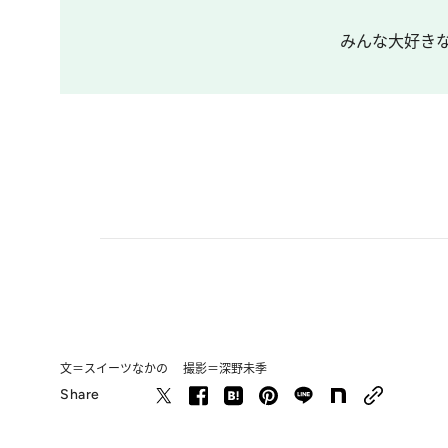
みんな大好きな
文＝スイーツなかの 撮影＝深野未季
Share