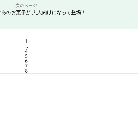
次のページ
あのお菓子が 大人向けになって登場！
1
...
4
5
6
7
8