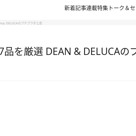
新着記事
連載
特集
トーク＆セ
mp; DELUCAのプチプラ手土産
を厳選 DEAN & DELUCA