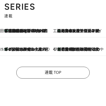
SERIES
連載
田中稲の勝手に再ブーム
「湘南乃風に憧れて」観客大盛上がりの“タオル回し”に、ラッパー顔負けの高速歌唱まで…さだまさし（74）のアグレッシブすぎる現在地
1 Hour Ago
工藤まやのおもてなしハワイ
【ハワイ土産】ローカルの絶大な支持で復活！ 絶品の幻クッキー《元ファンの日本人女性が受け継いだ名店》
2026.8.6
ハワイ賢者 リサのお気に入りリスト
あの伝説の限定トートも！ リニューアルした「ディーン＆デルーカ ハワイ」で必須のお土産8選
2026.8.6
47都道府県の手みやげ ひんやりスイーツで夏を満喫
【三重県】この夏絶対食べたい 冷やしておいしいおやつ3選 お餅×アイスの新感覚スイーツ
2026.8.6
連載 TOP