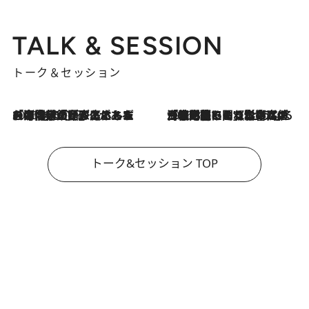
TALK & SESSION
トーク＆セッション
2026.8.3
「今後値上げがあるとすれば…」「リスクがあるのは今年の冬」エネルギー専門家が語る、ホルムズ海峡封鎖が家庭にもたらす“ある心配”
2026.8.3
「住宅建てられない…」「サーチャージ料の高値が続いている」ホルムズ海峡封鎖による影響はいつまで続く？《エネルギー専門家に聞く“どうなる日本の暮らし”》
トーク&セッション TOP