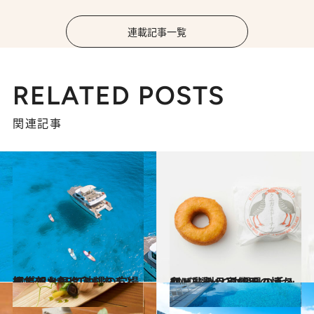
連載記事一覧
RELATED POSTS
関連記事
2018.8.28
編集部お気に入りをまとめてチェック 沖縄の穴場スポットBEST8
旅＆お出かけ
2019.1.2
卵・乳製品不使用の懐かしドーナツ 沖縄県の手みやげ3選 ～2018～
グルメ