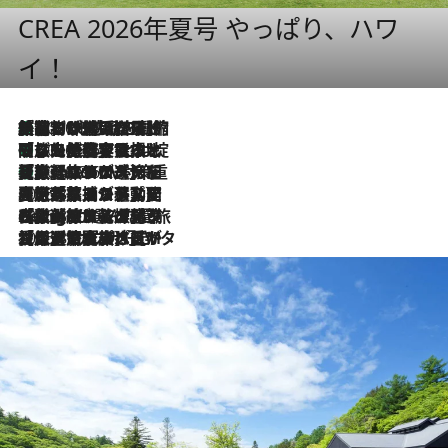
CREA 2026年夏号 やっぱり、ハワ
イ！
「荷物が増えるほど旅ストレスは増す」美容ジャーナリストがたどり着いた最終結論。“化粧品を劇的に減らす”感動の凝縮美容とは
2026.8.6
「旅先には金髪ウィッグを持参」日本と同じメイクでは損してる!? 美容ジャーナリストが提案する“掟破りの旅美容”とは
2026.8.6
【厳選旅コスメ】「身軽さ＆UV対策重視！」ヘアアーティストshucoが選んだ夏旅ベストコスメを発表【Mサイズジップ】
2026.8.6
2026.8.5
【厳選旅コスメ】国内をあちこち移動する河井菜摘が選んだ夏旅ベストコスメ発表！「リラックスアイテムはマスト」【Mサイズジップ】
2026.8.4
【厳選旅コスメ】「紫外線＆乾燥対策しながらメイク感も！」ヘア＆メイクGeorgeが選んだ夏旅ベストコスメを発表！【Mサイズジップ】
2026.8.3
【厳選旅コスメ】「保湿もタイパ重視！」“サウナ好き”タレント清水みさとが愛用する夏旅ベストコスメを発表！【Mサイズジップ】