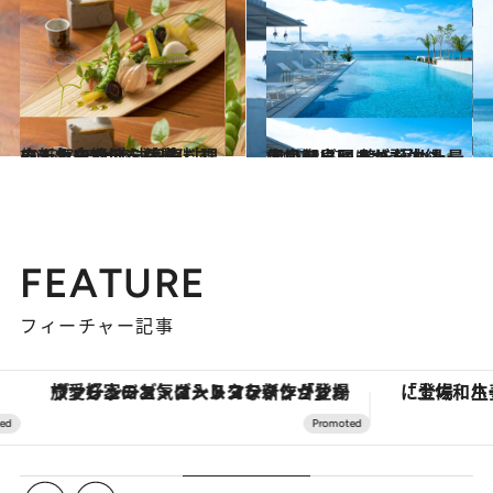
2018.7.15
ウチナーンチュも虜にする人気店で 琉球家庭料理の新たな境地を体験
旅＆お出かけ
2019.2.27
青い海に囲まれた沖縄・伊良部島に 贅を極めた最上級リゾートが誕生
旅＆お出かけ
FEATURE
フィーチャー記事
ヴァシュロン・コンスタンタン「オーヴァーシーズ・オートマティック」。旅愛好家のお気に入りコレクションから、ジェンダーレスな新作が登場