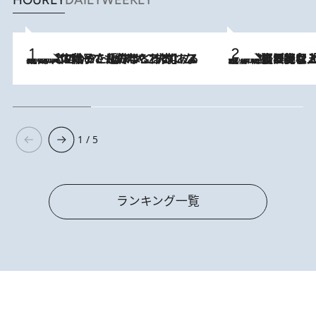
HOURLY
DAILY
WEEKLY
2026.8.5
【阿川佐和子さんの年とる力】なぜ70代で始めた趣味は“こんなに楽しい”のか？ ピアノ、俳句…スランプに陥っても続けられる“ある秘訣”とは
2026.8.5
【なぜ吉沢亮は「気配を消せる」のか？】興行収入208億の『国宝』を経て挑むミュージカル『ディア・エヴァン・ハンセン』。トップ俳優が舞台上でさらけ出した“孤独”とは
1 / 5
ランキング一覧