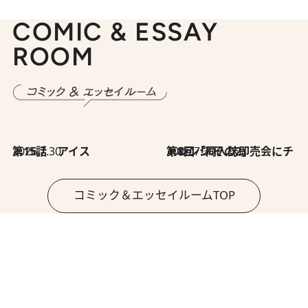
COMIC & ESSAY
ROOM
2026.7.30
第15話 アイス
2026.7.30
第8回「同人誌即売会にチャレンジ その2」
コミック＆エッセイルームTOP