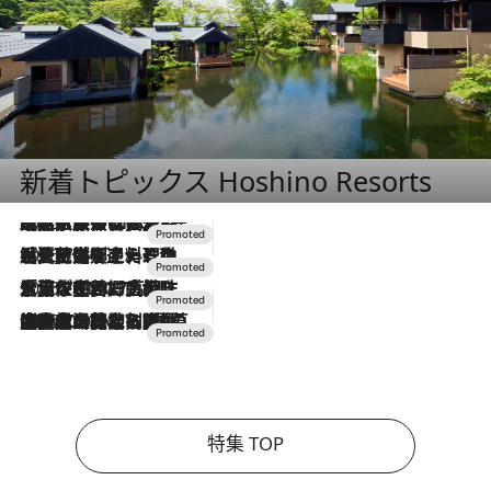
新着トピックス Hoshino Resorts
2026.7.31
【ホテル帰省】という選択肢をOMOが提案。家族とほどよい距離を保つには「昼は実家、夜は気兼ねなくホテルで！」
2026.7.24
【夏限定ディナーコース】旬を迎える稚鮎や花ズッキーニなどをイタリア・トスカーナの郷土料理の手法で満喫！
2026.7.17
「土佐和ハーブかき氷」がOMO7高知に登場！生姜、山椒、大葉など目にも舌にも涼を呼ぶ郷土の味
2026.7.10
NEW OPEN！【界 草津】名湯の地に誕生。趣の異なる2種の温泉と上州ならではの会席・蕎麦割烹など美食を味わう究極の癒やし旅
特集 TOP