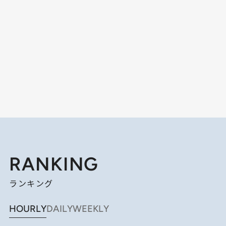
RANKING
ランキング
HOURLY
DAILY
WEEKLY