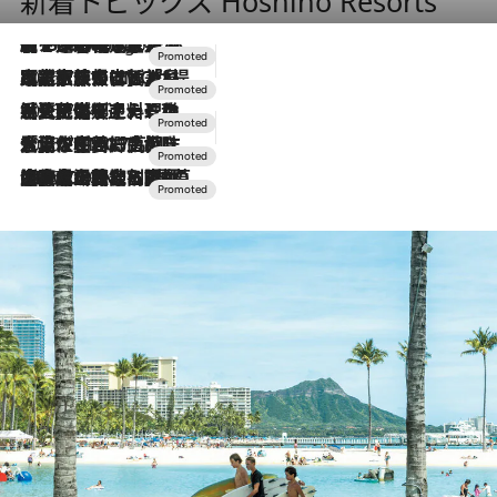
新着トピックス Hoshino Resorts
【トンボの足水浴】ヒノキの香りに包まれて涼感マックス！約13℃の湧水かけ流しを避暑地「星野温泉 トンボの湯」で体験
7 Hours Ago
2026.7.31
【ホテル帰省】という選択肢をOMOが提案。家族とほどよい距離を保つには「昼は実家、夜は気兼ねなくホテルで！」
2026.7.24
【夏限定ディナーコース】旬を迎える稚鮎や花ズッキーニなどをイタリア・トスカーナの郷土料理の手法で満喫！
2026.7.17
「土佐和ハーブかき氷」がOMO7高知に登場！生姜、山椒、大葉など目にも舌にも涼を呼ぶ郷土の味
2026.7.10
NEW OPEN！【界 草津】名湯の地に誕生。趣の異なる2種の温泉と上州ならではの会席・蕎麦割烹など美食を味わう究極の癒やし旅