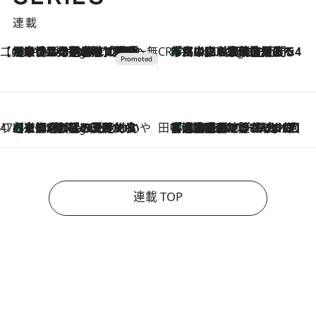
連載
【CREA×星野リゾート】唯一無二。癒しと発見が待つ場所へ
【トンボの足水浴】ヒノキの香りに包まれて涼感マックス！約13℃の湧水かけ流しを避暑地「星野温泉 トンボの湯」で体験
7 Hours Ago
CREA'S CHOICE
「立川にも歌舞伎があるんだよ」 片岡仁左衛門・市川中車ら豪華座組みで4年目の立川立飛歌舞伎へ
9 Hours Ago
47都道府県の手みやげ ひんやりスイーツで夏を満喫
【京都府】この夏絶対食べたい 冷やしておいしいおやつ3選 ひと口目から心を掴む新緑のテリーヌ
9 Hours Ago
田中稲の勝手に再ブーム
「湘南乃風に憧れて」観客大盛上がりの“タオル回し”に、ラッパー顔負けの高速歌唱まで…さだまさし（74）のアグレッシブすぎる現在地
2026.8.7
連載 TOP