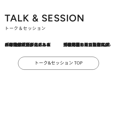
TALK & SESSION
トーク＆セッション
2026.8.3
「今後値上げがあるとすれば…」「リスクがあるのは今年の冬」エネルギー専門家が語る、ホルムズ海峡封鎖が家庭にもたらす“ある心配”
2026.8.3
「住宅建てられない…」「サーチャージ料の高値が続いている」ホルムズ海峡封鎖による影響はいつまで続く？《エネルギー専門家に聞く“どうなる日本の暮らし”》
トーク&セッション TOP