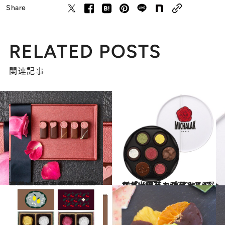
Share
RELATED POSTS
関連記事
2019.1.29
スイーツ芸人が選ぶスベらないチョコ ピンクにときめくルビーチョコ3選
グルメ
2019.2.3
スイーツ芸人が選ぶスベらないチョコ ハイセンスな「上陸系」ブランド3選
グルメ