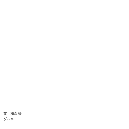
文＝梅森 妙
グルメ