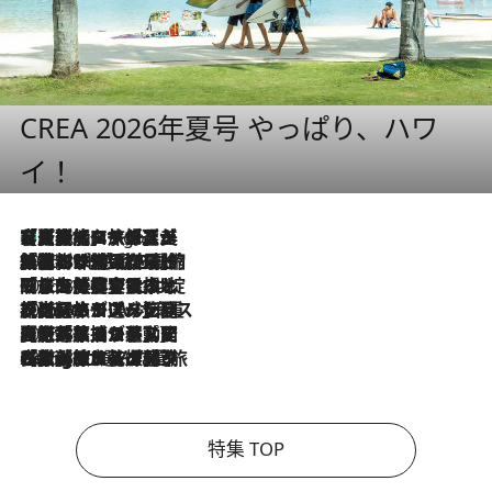
CREA 2026年夏号 やっぱり、ハワ
イ！
【厳選旅コスメ】「多機能アイテムがメイン！」旅好き美容エディターが選んだ夏旅ベストコスメを発表【Mサイズジップ】
9 Hours Ago
2026.8.6
「荷物が増えるほど旅ストレスは増す」美容ジャーナリストがたどり着いた最終結論。“化粧品を劇的に減らす”感動の凝縮美容とは
2026.8.6
「旅先には金髪ウィッグを持参」日本と同じメイクでは損してる!? 美容ジャーナリストが提案する“掟破りの旅美容”とは
2026.8.6
【厳選旅コスメ】「身軽さ＆UV対策重視！」ヘアアーティストshucoが選んだ夏旅ベストコスメを発表【Mサイズジップ】
2026.8.5
【厳選旅コスメ】国内をあちこち移動する河井菜摘が選んだ夏旅ベストコスメ発表！「リラックスアイテムはマスト」【Mサイズジップ】
2026.8.4
【厳選旅コスメ】「紫外線＆乾燥対策しながらメイク感も！」ヘア＆メイクGeorgeが選んだ夏旅ベストコスメを発表！【Mサイズジップ】
特集 TOP