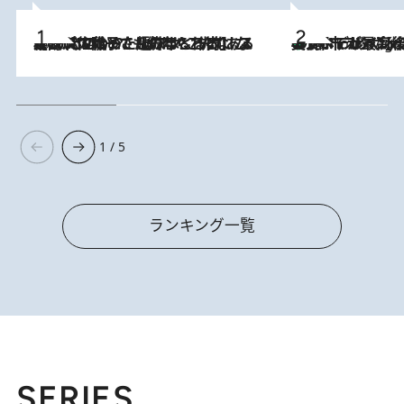
2026.8.5
【阿川佐和子さんの年とる力】なぜ70代で始めた趣味は“こんなに楽しい”のか？ ピアノ、俳句…スランプに陥っても続けられる“ある秘訣”とは
美食、デザイン、ホスピタリティのすべてが最高峰！ ノルウェー第4の都市スタヴァンゲルのW
10 Hours Ago
1 / 5
ランキング一覧
SERIES