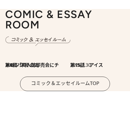
COMIC & ESSAY
ROOM
2026.7.30
第8回「同人誌即売会にチャレンジ その2」
2026.7.30
第15話 アイス
コミック＆エッセイルームTOP