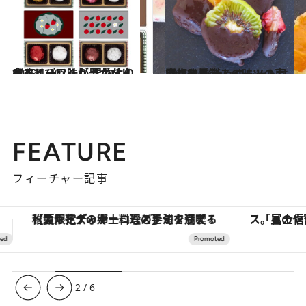
2019.1.30
食べてびっくり！「メリートリュフル」 果物よりもフルーツ味が豊かなんです
グルメ
2019.1.16
京都で燻製スイーツの専門店発見 チョコレートは癖になる大人の味！
グルメ
FEATURE
フィーチャー記事
「星のや富士」でデジタルデトックス。冨士信仰の歴史を辿り、心身を調える。
【銀座で出合う最旬美容】美髪ケアや上質な眠
3
/
6