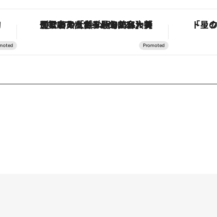
！
【銀座で出合う最旬美容】美髪ケアや上質な眠り…セルフケアのアップデートから、特別な名入れギフトまで。大人のための「ReFa GINZA」クルーズ