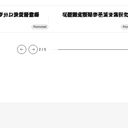
ヴァシュロン・コンスタンタン「オーヴァーシーズ・オートマティック」。旅愛好家のお気に入りコレクションから、ジェンダーレスな新作が登場
【夏限定ディナーコース】旬を迎える稚鮎や花ズッキーニなどをイタリア・トスカーナの郷土料理の手法で満喫
2
/
5