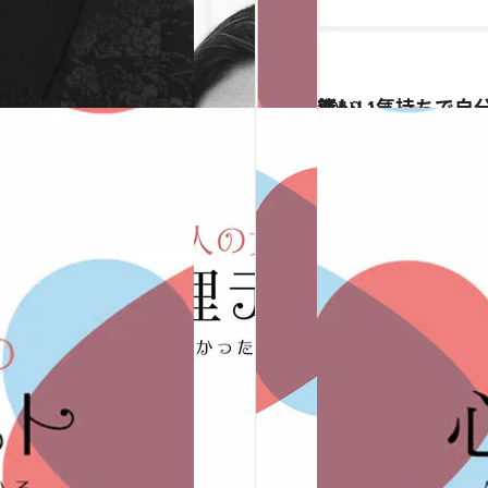
2019.1.1
新しい気持ちで自分の心を占う！ 【心理テストまとめ】～恋愛＆結婚篇～
占い