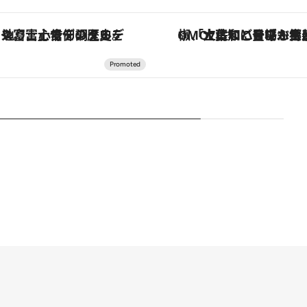
「星のや富士」でデジタルデトックス。冨士信仰の歴史を辿り、心身を調える。
「土佐和ハーブかき氷」がOMO7高知に登場！生姜、山椒、大