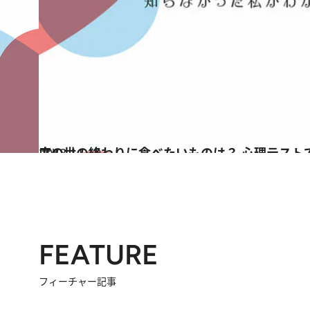
2018.11.10
この世の終わりに食べたいものは？ 心理テストで知る「恋愛中の自立度」
占い
FEATURE
フィーチャー記事