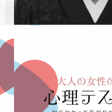
2018.12.25
やさしい人間と思ってもらうのが理想 樹木希林の「他人に対する欲望」
カルチャー