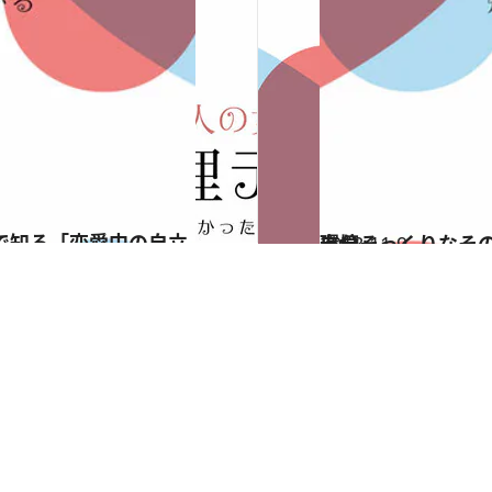
2018.11.9
自分そっくりなその人の生活ぶりは？ 心理テストで知る「活躍できる環境」
占い