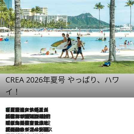
CREA 2026年夏号 やっぱり、ハワ
イ！
【厳選旅コスメ】「多機能アイテムがメイン！」旅好き美容エディターが選んだ夏旅ベストコスメを発表【Mサイズジップ】
11 Hours Ago
2026.8.6
「荷物が増えるほど旅ストレスは増す」美容ジャーナリストがたどり着いた最終結論。“化粧品を劇的に減らす”感動の凝縮美容とは
2026.8.6
「旅先には金髪ウィッグを持参」日本と同じメイクでは損してる!? 美容ジャーナリストが提案する“掟破りの旅美容”とは
2026.8.6
【厳選旅コスメ】「身軽さ＆UV対策重視！」ヘアアーティストshucoが選んだ夏旅ベストコスメを発表【Mサイズジップ】