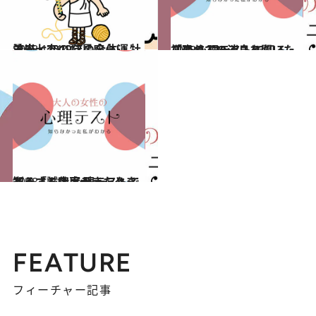
2018.12.14
流光七奈の12星座占い 牡羊座・2019年の全体運
占い
2018.12.21
初恋の人の消息を聞いたら？ 心理テストで知る「恐れていること」
占い
2018.11.16
たくさん仕事がきたときどうする？ 心理テストで知る「誠実度チェック」
占い
FEATURE
フィーチャー記事