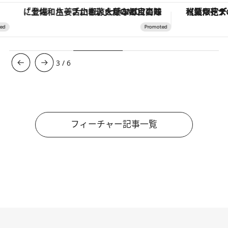
「土佐和ハーブかき氷」がOMO7高知に登場！生姜、山椒、大葉など目にも舌にも涼を呼ぶ郷土の味
【夏限定ディナーコース】旬を迎
3
/
6
フィーチャー記事一覧