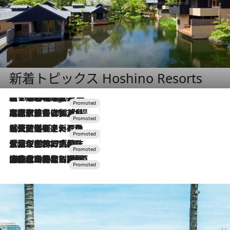
新着トピックス Hoshino Resorts
【トンボの足水浴】ヒノキの香りに包まれて涼感マックス！約13℃の湧水かけ流しを避暑地「星野温泉 トンボの湯」で体験
9 Hours Ago
2026.7.31
【ホテル帰省】という選択肢をOMOが提案。家族とほどよい距離を保つには「昼は実家、夜は気兼ねなくホテルで！」
2026.7.24
【夏限定ディナーコース】旬を迎える稚鮎や花ズッキーニなどをイタリア・トスカーナの郷土料理の手法で満喫！
2026.7.17
「土佐和ハーブかき氷」がOMO7高知に登場！生姜、山椒、大葉など目にも舌にも涼を呼ぶ郷土の味
2026.7.10
NEW OPEN！【界 草津】名湯の地に誕生。趣の異なる2種の温泉と上州ならではの会席・蕎麦割烹など美食を味わう究極の癒やし旅