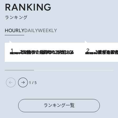
RANKING
ランキング
HOURLY
DAILY
WEEKLY
2026.8.5
【阿川佐和子さんの年とる力】なぜ70代で始めた趣味は“こんなに楽しい”のか？ ピアノ、俳句…スランプに陥っても続けられる“ある秘訣”とは
2026.8.3
慶應幼稚舎の図書室からテレビの世界に飛び込んだ阿川佐和子（72）、「N
1 / 5
ランキング一覧