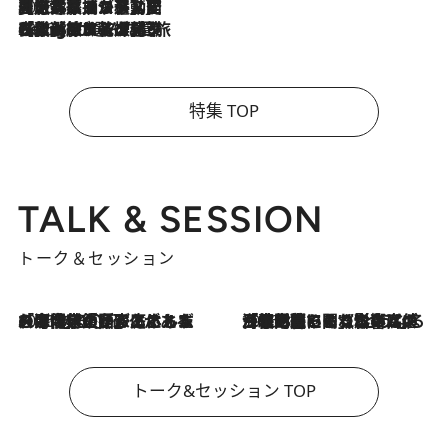
2026.8.5
【厳選旅コスメ】国内をあちこち移動する河井菜摘が選んだ夏旅ベストコスメ発表！「リラックスアイテムはマスト」【Mサイズジップ】
2026.8.4
【厳選旅コスメ】「紫外線＆乾燥対策しながらメイク感も！」ヘア＆メイクGeorgeが選んだ夏旅ベストコスメを発表！【Mサイズジップ】
特集 TOP
TALK & SESSION
トーク＆セッション
2026.8.3
「今後値上げがあるとすれば…」「リスクがあるのは今年の冬」エネルギー専門家が語る、ホルムズ海峡封鎖が家庭にもたらす“ある心配”
2026.8.3
「住宅建てられない…」「サーチャージ料の高値が続いている」ホルムズ海峡封鎖による影響はいつまで続く？《エネルギー専門家に聞く“どうなる日本の暮らし”》
トーク&セッション TOP