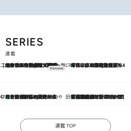
SERIES
連載
【CREA×星野リゾート】唯一無二。癒しと発見が待つ場所へ
【トンボの足水浴】ヒノキの香りに包まれて涼感マックス！約13℃の湧水かけ流しを避暑地「星野温泉 トンボの湯」で体験
9 Hours Ago
CREA'S CHOICE
「立川にも歌舞伎があるんだよ」 片岡仁左衛門・市川中車ら豪華座組みで4年目の立川立飛歌舞伎へ
11 Hours Ago
47都道府県の手みやげ ひんやりスイーツで夏を満喫
【京都府】この夏絶対食べたい 冷やしておいしいおやつ3選 ひと口目から心を掴む新緑のテリーヌ
11 Hours Ago
田中稲の勝手に再ブーム
「湘南乃風に憧れて」観客大盛上がりの“タオル回し”に、ラッパー顔負けの高速歌唱まで…さだまさし（74）のアグレッシブすぎる現在地
2026.8.7
連載 TOP