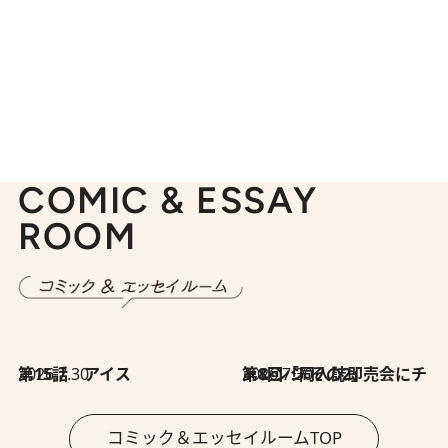
COMIC & ESSAY
ROOM
2026.7.30
第15話 アイス
2026.7.30
第8回「同人誌即売会にチャレンジ その2」
コミック＆エッセイルームTOP