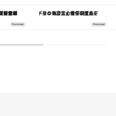
ヴァシュロン・コンスタンタン「オーヴァーシーズ・オートマティック」。旅愛好家のお気に入りコレクションから、ジェンダーレスな新作が登場
「星のや富士」でデジタルデトックス。冨士信仰の歴史を辿り、心身を調える。