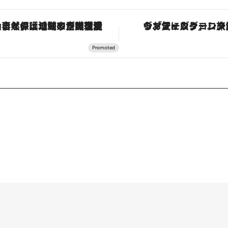
「大事なのは地域の意識を変えること」。ロレックス賞受賞の自然保護活動家が実現させたナイジェリアの自然環境の復活