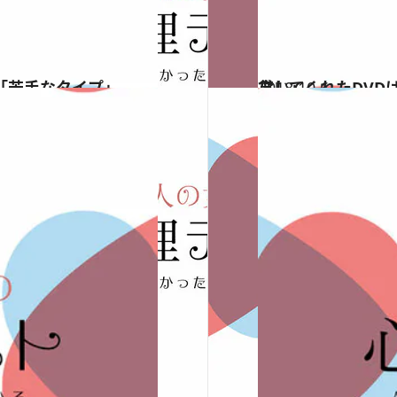
「苦手なタイプ」
2018.10.6
貸してくれたDVDはどんなジャンル？ 心理テストで知る「10年後の暮らし」
占い