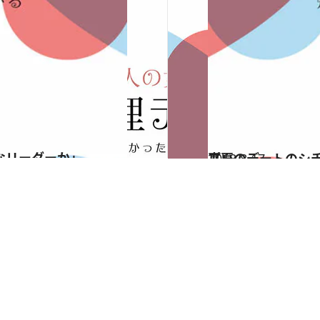
なリーダーか」
2018.8.17
真夏のデートのシチュエーションは？ 心理テストで知る「苦手なタイプ」
占い