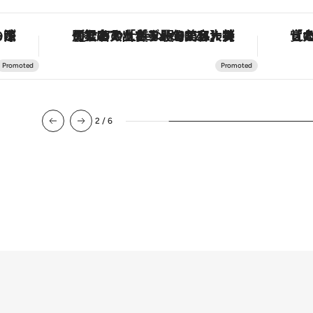
【銀座で出合う最旬美容】美髪ケアや上質な眠り…セルフケアのアップデートから、特別な名入れギフトまで。大人のための「ReFa GINZA」クルーズ
3
/
6