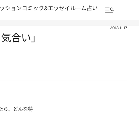
ッション
コミック&エッセイルーム
占い
2018.11.17
の気合い」
たら、どんな特