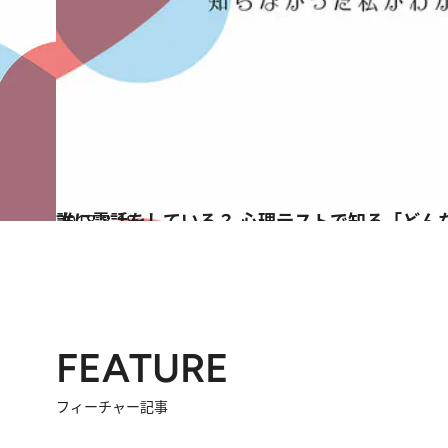
2018.8.18
誰に電話をしている？ 心理テストで知る「どん
占い
FEATURE
フィーチャー記事