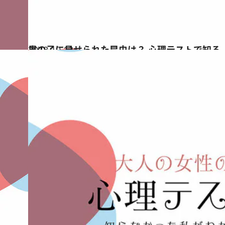
2018.10.12
男の子に見せられた昆虫は？ 心理テストで知る
占い