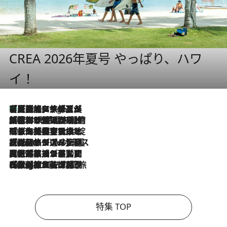
CREA 2026年夏号 やっぱり、ハワ
イ！
【厳選旅コスメ】「多機能アイテムがメイン！」旅好き美容エディターが選んだ夏旅ベストコスメを発表【Mサイズジップ】
6 Hours Ago
2026.8.6
「荷物が増えるほど旅ストレスは増す」美容ジャーナリストがたどり着いた最終結論。“化粧品を劇的に減らす”感動の凝縮美容とは
2026.8.6
「旅先には金髪ウィッグを持参」日本と同じメイクでは損してる!? 美容ジャーナリストが提案する“掟破りの旅美容”とは
2026.8.6
【厳選旅コスメ】「身軽さ＆UV対策重視！」ヘアアーティストshucoが選んだ夏旅ベストコスメを発表【Mサイズジップ】
2026.8.5
【厳選旅コスメ】国内をあちこち移動する河井菜摘が選んだ夏旅ベストコスメ発表！「リラックスアイテムはマスト」【Mサイズジップ】
2026.8.4
【厳選旅コスメ】「紫外線＆乾燥対策しながらメイク感も！」ヘア＆メイクGeorgeが選んだ夏旅ベストコスメを発表！【Mサイズジップ】
特集 TOP