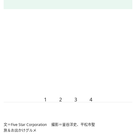
1
2
3
4
文＝Five Star Corporation 撮影＝釜谷洋史、平松市聖
旅＆お出かけ
グルメ