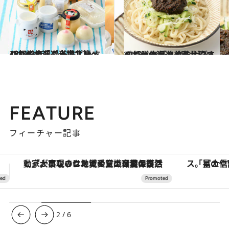
2018.9.27
47都道府県の美味しいすぐれもの「ご当地プリン」～北海道・東北篇～
グルメ
2018.6.10
47都道府県の美味しいすぐれもの 「スタミナグルメ」～北海道・東北篇～
グルメ
FEATURE
フィーチャー記事
「星のや富士」でデジタルデトックス。冨士信仰の歴史を辿り、心身を調える。
3
/
6