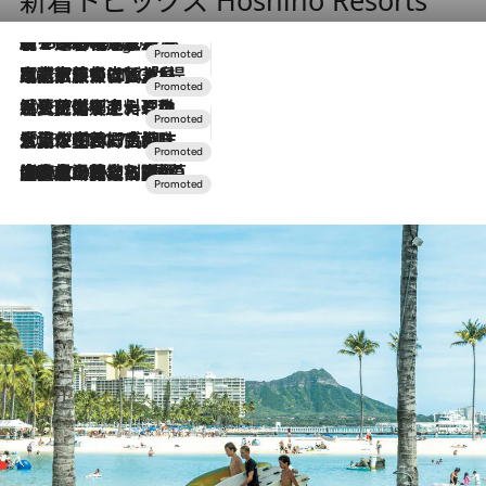
新着トピックス Hoshino Resorts
【トンボの足水浴】ヒノキの香りに包まれて涼感マックス！約13℃の湧水かけ流しを避暑地「星野温泉 トンボの湯」で体験
4 Hours Ago
2026.7.31
【ホテル帰省】という選択肢をOMOが提案。家族とほどよい距離を保つには「昼は実家、夜は気兼ねなくホテルで！」
2026.7.24
【夏限定ディナーコース】旬を迎える稚鮎や花ズッキーニなどをイタリア・トスカーナの郷土料理の手法で満喫！
2026.7.17
「土佐和ハーブかき氷」がOMO7高知に登場！生姜、山椒、大葉など目にも舌にも涼を呼ぶ郷土の味
2026.7.10
NEW OPEN！【界 草津】名湯の地に誕生。趣の異なる2種の温泉と上州ならではの会席・蕎麦割烹など美食を味わう究極の癒やし旅