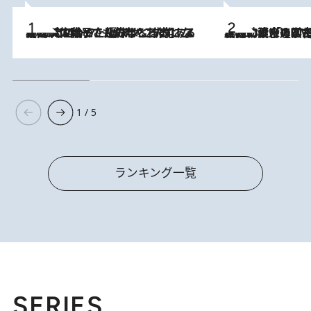
2026.8.5
【阿川佐和子さんの年とる力】なぜ70代で始めた趣味は“こんなに楽しい”のか？ ピアノ、俳句…スランプに陥っても続けられる“ある秘訣”とは
2026.8.3
慶應幼稚舎の図書室からテレビの世界に飛び込んだ阿川佐和子（72）、「N
1 / 5
ランキング一覧
SERIES