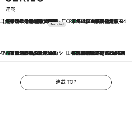
連載
【CREA×星野リゾート】唯一無二。癒しと発見が待つ場所へ
【トンボの足水浴】ヒノキの香りに包まれて涼感マックス！約13℃の湧水かけ流しを避暑地「星野温泉 トンボの湯」で体験
4 Hours Ago
CREA'S CHOICE
「立川にも歌舞伎があるんだよ」 片岡仁左衛門・市川中車ら豪華座組みで4年目の立川立飛歌舞伎へ
6 Hours Ago
47都道府県の手みやげ ひんやりスイーツで夏を満喫
【京都府】この夏絶対食べたい 冷やしておいしいおやつ3選 ひと口目から心を掴む新緑のテリーヌ
6 Hours Ago
田中稲の勝手に再ブーム
「湘南乃風に憧れて」観客大盛上がりの“タオル回し”に、ラッパー顔負けの高速歌唱まで…さだまさし（74）のアグレッシブすぎる現在地
11 Hours Ago
連載 TOP