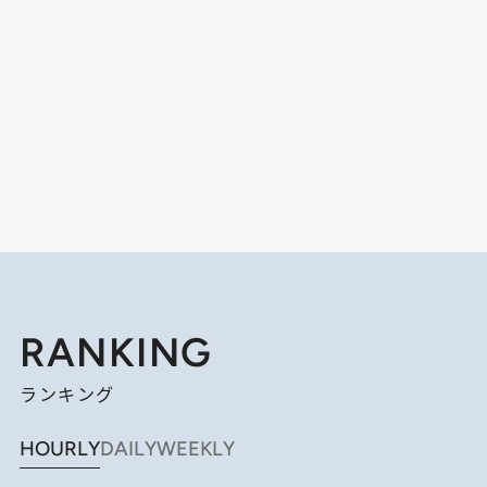
RANKING
ランキング
HOURLY
DAILY
WEEKLY