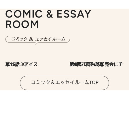
COMIC & ESSAY
ROOM
2026.7.30
第15話 アイス
2026.7.30
第8回「同人誌即売会にチャレンジ その2」
コミック＆エッセイルームTOP