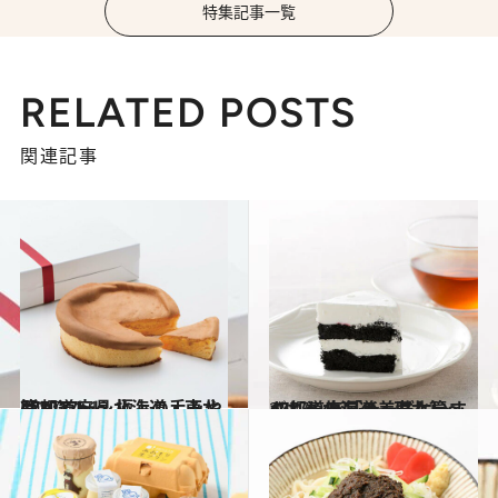
特集記事一覧
RELATED POSTS
関連記事
2017.11.13
47都道府県 極上の手みやげリスト ～北海道・東北篇2017～
グルメ
2017.9.17
47都道府県の美味しいすぐれもの 「チーズケーキ」～北海道・東北篇～
グルメ