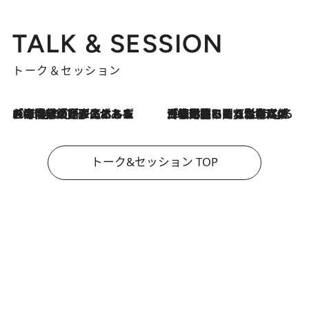
TALK & SESSION
トーク＆セッション
2026.8.3
「今後値上げがあるとすれば…」「リスクがあるのは今年の冬」エネルギー専門家が語る、ホルムズ海峡封鎖が家庭にもたらす“ある心配”
2026.8.3
「住宅建てられない…」「サーチャージ料の高値が続いている」ホルムズ海峡封鎖による影響はいつまで続く？《エネルギー専門家に聞く“どうなる日本の暮らし”》
トーク&セッション TOP