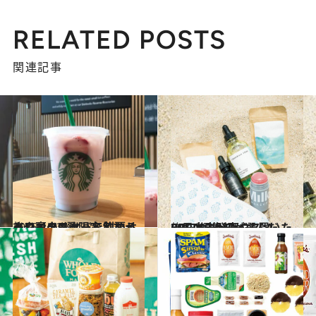
RELATED POSTS
関連記事
2018.10.31
ハワイのスタバで飲めるドリンク9選 限定メニューや裏メニューを制覇せよ
旅＆お出かけ
2018.8.16
CREA編集部が選んだBEST16 ハワイで買いたい日本未発売コスメ
旅＆お出かけ