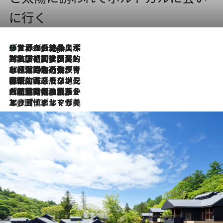
に行く
リスボンの絶品スイーツ「パステル・デ・ナタ」とは？ポルトガル伝統の奥深い世界へ
9 Hours Ago
2026.7.27
「私の祖国はポルトガル語です」国民的詩人フェルナンド・ペソアと、彼が愛した文学の街を歩く
2026.7.26
ポルトガル近海が育む極上の海の幸。キリリと冷えた白ワインと愉しむ、シーフード専門店の贅沢
2026.7.22
伝統の味をモダンに昇華。高感度な地元客が集う、リスボンの最旬ガストロノミー
2026.7.21
大航海時代の栄華から、震災、独裁、そして革命へ。ポルトガル・首都リスボンの石畳に刻まれた「歴史の光と影」
2026.7.13
エッセイ・ヤマザキマリ「慎ましくも美しき国 ポルトガル」