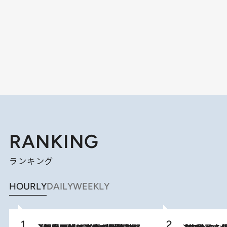
RANKING
ランキング
HOURLY
DAILY
WEEKLY