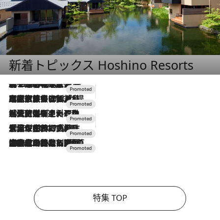
新着トピックス Hoshino Resorts
2026.8.7
【トンボの足水浴】ヒノキの香りに包まれて涼感マックス！約13℃の湧水かけ流しを避暑地「星野温泉 トンボの湯」で体験
2026.7.31
【ホテル帰省】という選択肢をOMOが提案。家族とほどよい距離を保つには「昼は実家、夜は気兼ねなくホテルで！」
2026.7.24
【夏限定ディナーコース】旬を迎える稚鮎や花ズッキーニなどをイタリア・トスカーナの郷土料理の手法で満喫！
2026.7.17
「土佐和ハーブかき氷」がOMO7高知に登場！生姜、山椒、大葉など目にも舌にも涼を呼ぶ郷土の味
2026.7.10
NEW OPEN！【界 草津】名湯の地に誕生。趣の異なる2種の温泉と上州ならではの会席・蕎麦割烹など美食を味わう究極の癒やし旅
特集 TOP