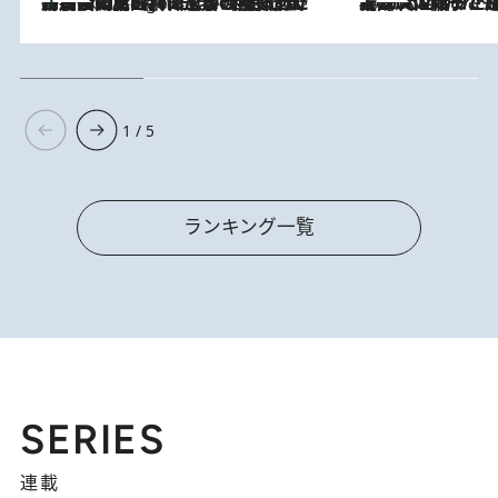
「最後に見られてよかった」上野動物園の東園パンダ舎が解体前に特別公開。8月16日まで延長されたパネル展と共に辿る“半世紀”のパンダ飼育《解体工事の図面あり》
9 Hours Ago
2026.8.5
【阿川佐和子さんの年とる力】なぜ70代で始めた趣味は“こんなに楽しい”のか？ ピアノ、俳句…スランプに陥っても続けられる“ある秘訣”とは
1 / 5
ランキング一覧
SERIES
連載