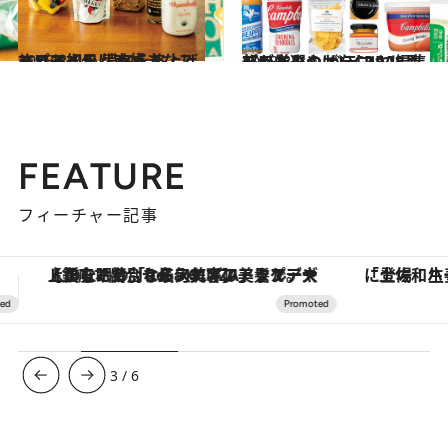
2018.8.14
ハワイ初日は大好きなスーパーへ！ 滞在を格上げするアイテム28点
旅＆お出かけ
2018.8.9
ハワイみやげをCREA編集部が厳選！ バラマキにもぴったりのおいしい28品
旅＆お出かけ
FEATURE
フィーチャー記事
「土佐和ハーブかき氷」がOMO7高知に登場！生姜、山椒、大葉など目にも舌にも涼を呼ぶ郷土の味
3
/
6