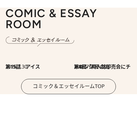
COMIC & ESSAY
ROOM
2026.7.30
第15話 アイス
2026.7.30
第8回「同人誌即売会にチャレンジ その2」
コミック＆エッセイルームTOP