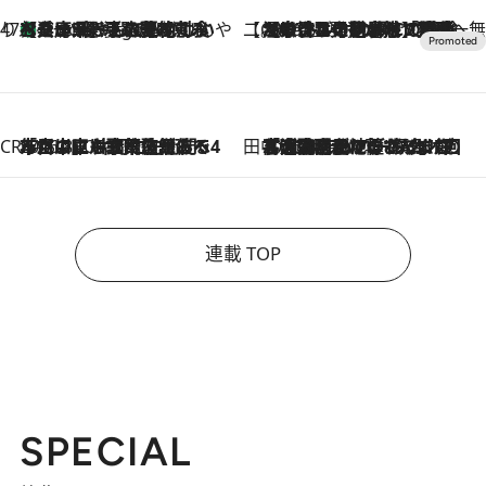
47都道府県の手みやげ ひんやりスイーツで夏を満喫
【兵庫県】この夏絶対食べたい 冷やしておいしいおやつ3選 淡路島の恵みをジェラートに集約
9 Hours Ago
【CREA×星野リゾート】唯一無二。癒しと発見が待つ場所へ
2026.8.7
【トンボの足水浴】ヒノキの香りに包まれて涼感マックス！約13℃の湧水かけ流しを避暑地「星野温泉 トンボの湯」で体験
CREA'S CHOICE
2026.8.7
「立川にも歌舞伎があるんだよ」 片岡仁左衛門・市川中車ら豪華座組みで4年目の立川立飛歌舞伎へ
田中稲の勝手に再ブーム
2026.8.7
「湘南乃風に憧れて」観客大盛上がりの“タオル回し”に、ラッパー顔負けの高速歌唱まで…さだまさし（74）のアグレッシブすぎる現在地
連載 TOP
SPECIAL