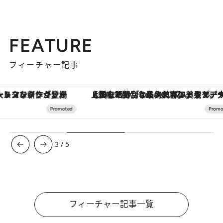
FEATURE
フィーチャー記事
【銀座で出合う最旬美容】美髪ケアや上質な眠り…セルフケアのアップデートから、特別な名入れギフトまで。大人のための「ReFa GINZA」クルーズ
3
/
5
フィーチャー記事一覧