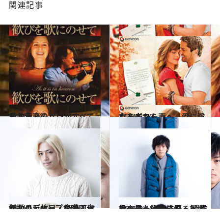
関連記事
2011.8.20
愛と音楽の喜びがすべてを救う
カルチャー
2011.8.20
亡き夫から妻へ。愛に溢れたギフト
カルチャー
2011.11.4
話題の二枚目・斎藤工は かなりディープな映画青年
カルチャー
2011.9.18
今、最も注目される 戦隊ヒーロー出身俳優・松坂桃李
カルチャー