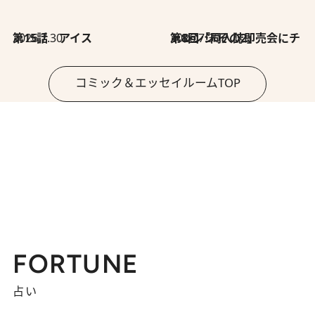
2026.7.30
第15話 アイス
2026.7.30
第8回「同人誌即売会にチャレンジ その2」
コミック＆エッセイルームTOP
FORTUNE
占い