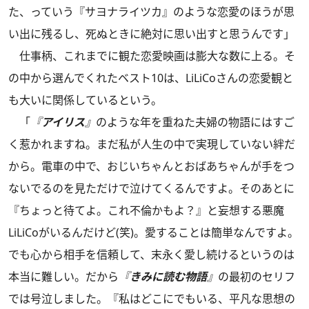
た、っていう『サヨナライツカ』のような恋愛のほうが思
い出に残るし、死ぬときに絶対に思い出すと思うんです」
仕事柄、これまでに観た恋愛映画は膨大な数に上る。そ
の中から選んでくれたベスト10は、LiLiCoさんの恋愛観と
も大いに関係しているという。
「
『
アイリス
』
のような年を重ねた夫婦の物語にはすご
く惹かれますね。まだ私が人生の中で実現していない絆だ
から。電車の中で、おじいちゃんとおばあちゃんが手をつ
ないでるのを見ただけで泣けてくるんですよ。そのあとに
『ちょっと待てよ。これ不倫かもよ？』と妄想する悪魔
LiLiCoがいるんだけど(笑)。愛することは簡単なんですよ。
でも心から相手を信頼して、末永く愛し続けるというのは
本当に難しい。だから
『
きみに読む物語
』
の最初のセリフ
では号泣しました。『私はどこにでもいる、平凡な思想の