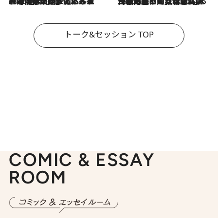
2026.8.3
「今後値上げがあるとすれば…」「リスクがあるのは今年の冬」エネルギー専門家が語る、ホルムズ海峡封鎖が家庭にもたらす“ある心配”
2026.8.3
「住宅建てられない…」「サーチャージ料の高値が続いている」ホルムズ海峡封鎖による影響はいつまで続く？《エネルギー専門家に聞く“どうなる日本の暮らし”》
トーク&セッション TOP
COMIC & ESSAY
ROOM