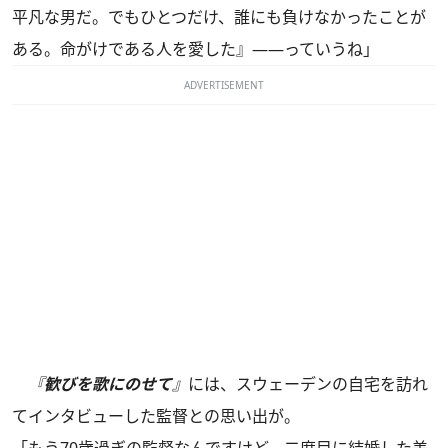
平凡な男だ。でもひとつだけ、誰にも負けなかったことが
ある。命がけである人を愛した』――っていうね」
ADVERTISEMENT
『
歓びを歌にのせて
』
には、スウェーデンの自宅を訪れ
てインタビューした監督との思い出が。
「もう70歳過ぎの監督なんですけど、二度目に結婚した美