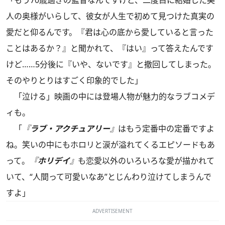
人の奥様がいらして、彼女が人生で初めて見つけた真実の
愛だと仰るんです。『君は心の底から愛していると言った
ことはあるか？』と聞かれて、『はい』って答えたんです
けど……5分後に『いや、ないです』と撤回してしまった。
そのやりとりはすごく印象的でした」
「泣ける」映画の中には登場人物が魅力的なラブコメデ
ィも。
「
『
ラブ・アクチュアリー
』
はもう定番中の定番ですよ
ね。笑いの中にもホロリと涙が溢れてくるエピソードもあ
って。
『
ホリデイ
』
も恋愛以外のいろいろな愛が描かれて
いて、“人間って可愛いなあ”とじんわり泣けてしまうんで
すよ」
ADVERTISEMENT