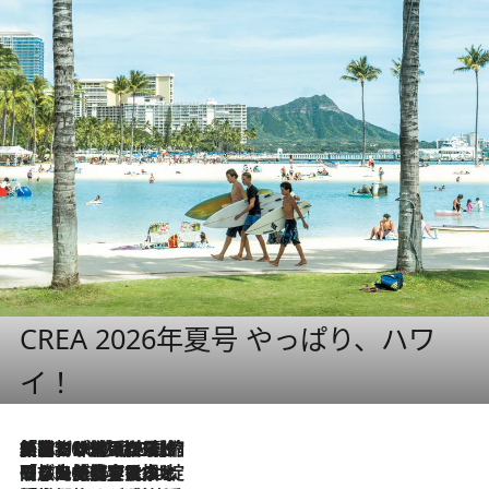
CREA 2026年夏号 やっぱり、ハワ
イ！
「荷物が増えるほど旅ストレスは増す」美容ジャーナリストがたどり着いた最終結論。“化粧品を劇的に減らす”感動の凝縮美容とは
2026.8.6
「旅先には金髪ウィッグを持参」日本と同じメイクでは損してる!? 美容ジャーナリストが提案する“掟破りの旅美容”とは
2026.8.6