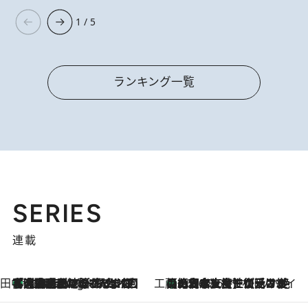
1 / 5
ランキング一覧
SERIES
連載
田中稲の勝手に再ブーム
「湘南乃風に憧れて」観客大盛上がりの“タオル回し”に、ラッパー顔負けの高速歌唱まで…さだまさし（74）のアグレッシブすぎる現在地
4 Hours Ago
工藤まやのおもてなしハワイ
【ハワイ土産】ローカルの絶大な支持で復活！ 絶品の幻クッキー《元ファンの日本人女性が受け継いだ名店》
2026.8.6