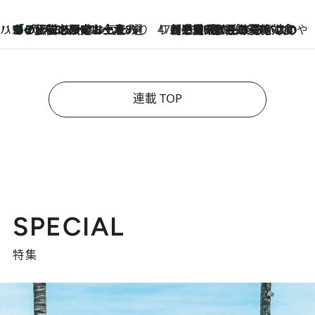
ハワイ賢者 リサのお気に入りリスト
あの伝説の限定トートも！ リニューアルした「ディーン＆デルーカ ハワイ」で必須のお土産8選
2026.8.6
47都道府県の手みやげ ひんやりスイーツで夏を満喫
【三重県】この夏絶対食べたい 冷やしておいしいおやつ3選 お餅×アイスの新感覚スイーツ
2026.8.6
連載 TOP
SPECIAL
特集