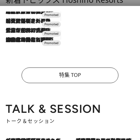
2026.7.31
【ホテル帰省】という選択肢をOMOが提案。家族とほどよい距離を保つには「昼は実家、夜は気兼ねなくホテルで！」
2026.7.24
【夏限定ディナーコース】旬を迎える稚鮎や花ズッキーニなどをイタリア・トスカーナの郷土料理の手法で満喫！
2026.7.17
「土佐和ハーブかき氷」がOMO7高知に登場！生姜、山椒、大葉など目にも舌にも涼を呼ぶ郷土の味
2026.7.10
NEW OPEN！【界 草津】名湯の地に誕生。趣の異なる2種の温泉と上州ならではの会席・蕎麦割烹など美食を味わう究極の癒やし旅
特集 TOP
TALK & SESSION
トーク＆セッション