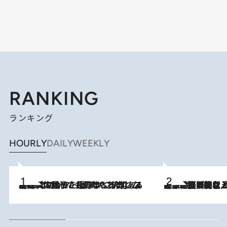
RANKING
ランキング
HOURLY
DAILY
WEEKLY
2026.8.5
【阿川佐和子さんの年とる力】なぜ70代で始めた趣味は“こんなに楽しい”のか？ ピアノ、俳句…スランプに陥っても続けられる“ある秘訣”とは
2026.8.5
【なぜ吉沢亮は「気配を消せる」のか？】興行収入208億の『国宝』を経て挑むミュージカル『ディア・エヴァン・ハンセン』。トップ俳優が舞台上でさらけ出した“孤独”とは