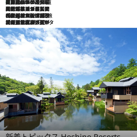
【厳選旅コスメ】「身軽さ＆UV対策重視！」ヘアアーティストshucoが選んだ夏旅ベストコスメを発表【Mサイズジップ】
2026.8.6
2026.8.5
【厳選旅コスメ】国内をあちこち移動する河井菜摘が選んだ夏旅ベストコスメ発表！「リラックスアイテムはマスト」【Mサイズジップ】
2026.8.4
【厳選旅コスメ】「紫外線＆乾燥対策しながらメイク感も！」ヘア＆メイクGeorgeが選んだ夏旅ベストコスメを発表！【Mサイズジップ】
2026.8.3
【厳選旅コスメ】「保湿もタイパ重視！」“サウナ好き”タレント清水みさとが愛用する夏旅ベストコスメを発表！【Mサイズジップ】
新着トピックス Hoshino Resorts