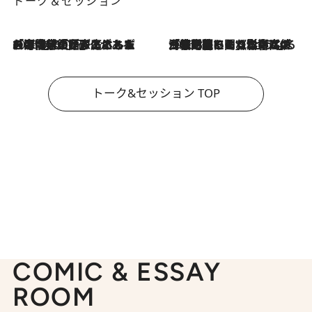
トーク＆セッション
2026.8.3
「今後値上げがあるとすれば…」「リスクがあるのは今年の冬」エネルギー専門家が語る、ホルムズ海峡封鎖が家庭にもたらす“ある心配”
2026.8.3
「住宅建てられない…」「サーチャージ料の高値が続いている」ホルムズ海峡封鎖による影響はいつまで続く？《エネルギー専門家に聞く“どうなる日本の暮らし”》
トーク&セッション TOP
COMIC & ESSAY
ROOM