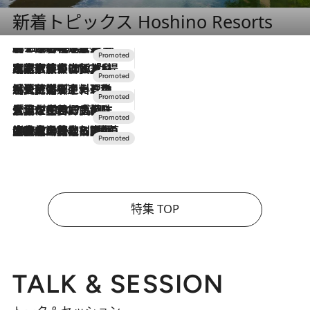
新着トピックス Hoshino Resorts
2026.8.7
【トンボの足水浴】ヒノキの香りに包まれて涼感マックス！約13℃の湧水かけ流しを避暑地「星野温泉 トンボの湯」で体験
2026.7.31
【ホテル帰省】という選択肢をOMOが提案。家族とほどよい距離を保つには「昼は実家、夜は気兼ねなくホテルで！」
2026.7.24
【夏限定ディナーコース】旬を迎える稚鮎や花ズッキーニなどをイタリア・トスカーナの郷土料理の手法で満喫！
2026.7.17
「土佐和ハーブかき氷」がOMO7高知に登場！生姜、山椒、大葉など目にも舌にも涼を呼ぶ郷土の味
2026.7.10
NEW OPEN！【界 草津】名湯の地に誕生。趣の異なる2種の温泉と上州ならではの会席・蕎麦割烹など美食を味わう究極の癒やし旅
特集 TOP
TALK & SESSION