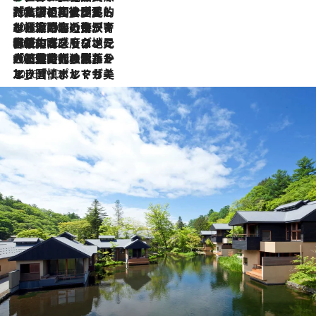
2026.7.27
「私の祖国はポルトガル語です」国民的詩人フェルナンド・ペソアと、彼が愛した文学の街を歩く
2026.7.26
ポルトガル近海が育む極上の海の幸。キリリと冷えた白ワインと愉しむ、シーフード専門店の贅沢
2026.7.22
伝統の味をモダンに昇華。高感度な地元客が集う、リスボンの最旬ガストロノミー
2026.7.21
大航海時代の栄華から、震災、独裁、そして革命へ。ポルトガル・首都リスボンの石畳に刻まれた「歴史の光と影」
2026.7.13
エッセイ・ヤマザキマリ「慎ましくも美しき国 ポルトガル」