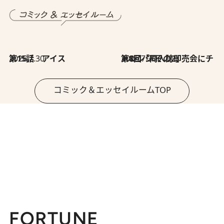
2026.7.30
第15話 アイス
2026.7.30
第8回「同人誌即売会にチャレンジ その2」
コミック＆エッセイルームTOP
FORTUNE