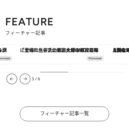
FEATURE
フィーチャー記事
「土佐和ハーブかき氷」がOMO7高知に登場！生姜、山椒、大葉など目にも舌にも涼を呼ぶ郷土の味
【銀座で出合う最旬美容】美髪ケアや上質な眠
3
/
6
フィーチャー記事一覧