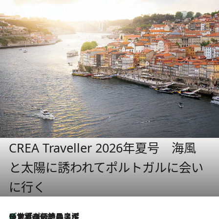
CREA Traveller 2026年夏号 海風
と太陽に誘われてポルトガルに会い
に行く
リスボンの絶品スイーツ「パステル・デ・ナタ」とは？ポルトガル伝統の奥深い世界へ
2026.8.8