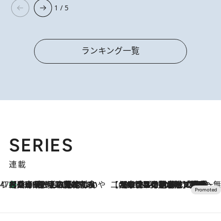
1 / 5
ランキング一覧
SERIES
連載
47都道府県の手みやげ ひんやりスイーツで夏を満喫
【兵庫県】この夏絶対食べたい 冷やしておいしいおやつ3選 淡路島の恵みをジェラートに集約
2026.8.8
【CREA×星野リゾート】唯一無二。癒しと発見が待つ場所へ
2026.8.7
【トンボの足水浴】ヒノキの香りに包まれて涼感マックス！約13℃の湧水かけ流しを避暑地「星野温泉 トンボの湯」で体験