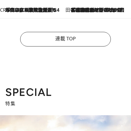
CREA'S CHOICE
2026.8.7
「立川にも歌舞伎があるんだよ」 片岡仁左衛門・市川中車ら豪華座組みで4年目の立川立飛歌舞伎へ
田中稲の勝手に再ブーム
2026.8.7
「湘南乃風に憧れて」観客大盛上がりの“タオル回し”に、ラッパー顔負けの高速歌唱まで…さだまさし（74）のアグレッシブすぎる現在地
連載 TOP
SPECIAL
特集