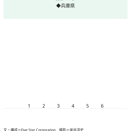
◆兵庫県
1
2
3
4
5
6
文・構成＝Five Star Corporation 撮影＝釜谷洋史