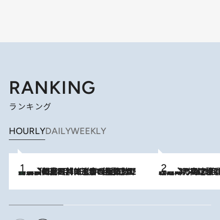
RANKING
ランキング
HOURLY
DAILY
WEEKLY
「最後に見られてよかった」上野動物園の東園パンダ舎が解体前に特別公開。8月16日まで延長されたパネル展と共に辿る“半世紀”のパンダ飼育《解体工事の図面あり》
2026.8.8
2026.8.7
「湘南乃風に憧れて」観客大盛上がりの“タオル回し”に、ラッパー顔負けの高速歌唱まで…さだまさし（74）のアグレッシブすぎる現在地