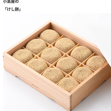
小島屋の
「けし餅」