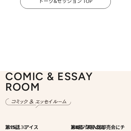
トーク&セッション TOP
COMIC & ESSAY
ROOM
2026.7.30
第15話 アイス
2026.7.30
第8回「同人誌即売会にチャレンジ その2」