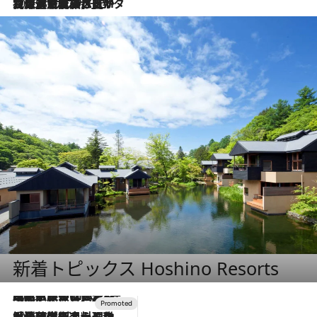
2026.8.3
【厳選旅コスメ】「保湿もタイパ重視！」“サウナ好き”タレント清水みさとが愛用する夏旅ベストコスメを発表！【Mサイズジップ】
新着トピックス Hoshino Resorts
2026.7.31
【ホテル帰省】という選択肢をOMOが提案。家族とほどよい距離を保つには「昼は実家、夜は気兼ねなくホテルで！」
2026.7.24
【夏限定ディナーコース】旬を迎える稚鮎や花ズッキーニなどをイタリア・トスカーナの郷土料理の手法で満喫！