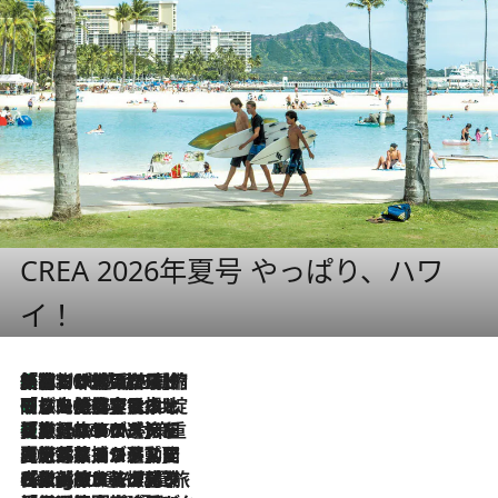
CREA 2026年夏号 やっぱり、ハワ
イ！
「荷物が増えるほど旅ストレスは増す」美容ジャーナリストがたどり着いた最終結論。“化粧品を劇的に減らす”感動の凝縮美容とは
2026.8.6
「旅先には金髪ウィッグを持参」日本と同じメイクでは損してる!? 美容ジャーナリストが提案する“掟破りの旅美容”とは
2026.8.6
【厳選旅コスメ】「身軽さ＆UV対策重視！」ヘアアーティストshucoが選んだ夏旅ベストコスメを発表【Mサイズジップ】
2026.8.6
2026.8.5
【厳選旅コスメ】国内をあちこち移動する河井菜摘が選んだ夏旅ベストコスメ発表！「リラックスアイテムはマスト」【Mサイズジップ】
2026.8.4
【厳選旅コスメ】「紫外線＆乾燥対策しながらメイク感も！」ヘア＆メイクGeorgeが選んだ夏旅ベストコスメを発表！【Mサイズジップ】