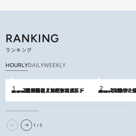
RANKING
ランキング
HOURLY
DAILY
WEEKLY
2026.8.5
【なぜ吉沢亮は「気配を消せる」のか？】興行収入208億の『国宝』を経て挑むミュージカル『ディア・エヴァン・ハンセン』。トップ俳優が舞台上でさらけ出した“孤独”とは
2026.8.5
【阿川佐和子さんの年とる力】なぜ70代で始めた趣味は“こんなに楽しい”のか？ ピアノ、俳句…スランプに陥っても続けられる“ある秘訣”とは
1 / 5