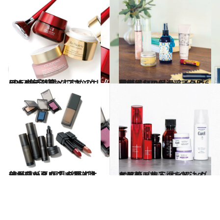
2017.10.3
CREA美容班おすすめのリラックスコスメ スキンケア＆ボディ篇
ビューティ＆ヘルス
2017.2.27
花の香りのビューティ時間割【11:00】 デスクに常備したい保湿アイテム6選
ビューティ＆ヘルス
2017.7.5
使用感が悪い？ ダサイ？ 効かない？ 偏見を覆すオーガニックコスメの逆襲
ビューティ＆ヘルス
2017.10.27
お肌のプチ不調を解決するヒント集① エイジングケア篇
ビューティ＆ヘルス