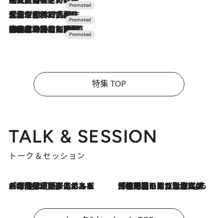
2026.7.17
「土佐和ハーブかき氷」がOMO7高知に登場！生姜、山椒、大葉など目にも舌にも涼を呼ぶ郷土の味
2026.7.10
NEW OPEN！【界 草津】名湯の地に誕生。趣の異なる2種の温泉と上州ならではの会席・蕎麦割烹など美食を味わう究極の癒やし旅
特集 TOP
TALK & SESSION
トーク＆セッション
2026.8.3
「今後値上げがあるとすれば…」「リスクがあるのは今年の冬」エネルギー専門家が語る、ホルムズ海峡封鎖が家庭にもたらす“ある心配”
2026.8.3
「住宅建てられない…」「サーチャージ料の高値が続いている」ホルムズ海峡封鎖による影響はいつまで続く？《エネルギー専門家に聞く“どうなる日本の暮らし”》