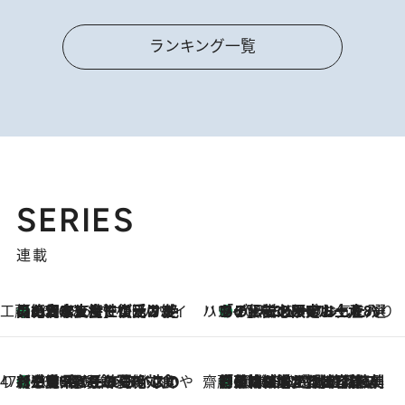
ランキング一覧
SERIES
連載
工藤まやのおもてなしハワイ
【ハワイ土産】ローカルの絶大な支持で復活！ 絶品の幻クッキー《元ファンの日本人女性が受け継いだ名店》
2026.8.6
ハワイ賢者 リサのお気に入りリスト
あの伝説の限定トートも！ リニューアルした「ディーン＆デルーカ ハワイ」で必須のお土産8選
2026.8.6
47都道府県の手みやげ ひんやりスイーツで夏を満喫
【三重県】この夏絶対食べたい 冷やしておいしいおやつ3選 お餅×アイスの新感覚スイーツ
2026.8.6
齋藤 薫 美容脳ルネサンス
「荷物が増えるほど旅ストレスは増す」美容ジャーナリストがたどり着いた最終結論。“化粧品を劇的に減らす”感動の凝縮美容とは
2026.8.6