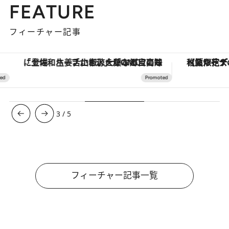
FEATURE
フィーチャー記事
「土佐和ハーブかき氷」がOMO7高知に登場！生姜、山椒、大葉など目にも舌にも涼を呼ぶ郷土の味
【夏限定ディナーコース】旬を迎
3
/
5
フィーチャー記事一覧