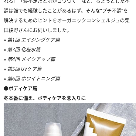
れる」「寝不足だと肌がゴワつく」など、ちょっとした不
調は誰でも経験したことがあるはず。そんな“プチ不調”を
解決するためのヒントをオーガニックコンシェルジュの栗
田綾野さんにお伺いしました。
»
第1回 エイジングケア篇
»
第3回 化粧水篇
»
第4回 メイクアップ篇
»
第5回 UVケア篇
»
第6回 ホワイトニング篇
●ボディケア篇
冬本番に備え、ボディケアを念入りに