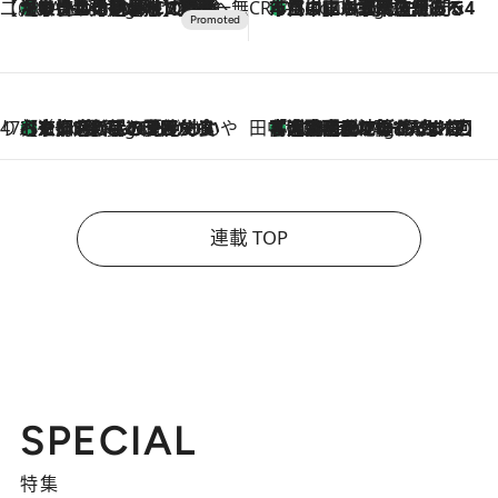
【CREA×星野リゾート】唯一無二。癒しと発見が待つ場所へ
【トンボの足水浴】ヒノキの香りに包まれて涼感マックス！約13℃の湧水かけ流しを避暑地「星野温泉 トンボの湯」で体験
3 Hours Ago
CREA'S CHOICE
「立川にも歌舞伎があるんだよ」 片岡仁左衛門・市川中車ら豪華座組みで4年目の立川立飛歌舞伎へ
5 Hours Ago
47都道府県の手みやげ ひんやりスイーツで夏を満喫
【京都府】この夏絶対食べたい 冷やしておいしいおやつ3選 ひと口目から心を掴む新緑のテリーヌ
5 Hours Ago
田中稲の勝手に再ブーム
「湘南乃風に憧れて」観客大盛上がりの“タオル回し”に、ラッパー顔負けの高速歌唱まで…さだまさし（74）のアグレッシブすぎる現在地
10 Hours Ago
連載 TOP
SPECIAL
特集