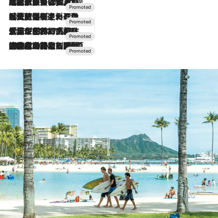
2026.7.31
【ホテル帰省】という選択肢をOMOが提案。家族とほどよい距離を保つには「昼は実家、夜は気兼ねなくホテルで！」
2026.7.24
【夏限定ディナーコース】旬を迎える稚鮎や花ズッキーニなどをイタリア・トスカーナの郷土料理の手法で満喫！
2026.7.17
「土佐和ハーブかき氷」がOMO7高知に登場！生姜、山椒、大葉など目にも舌にも涼を呼ぶ郷土の味
2026.7.10
NEW OPEN！【界 草津】名湯の地に誕生。趣の異なる2種の温泉と上州ならではの会席・蕎麦割烹など美食を味わう究極の癒やし旅