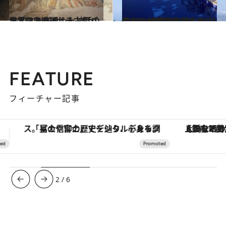
2017.8.30
キプロスの麗しき古都パフォスで ギリシャ神話の世界に心遊ばせる
旅＆お出かけ
2015.12.7
日本人が年間561人しか訪れない 地中海の秘島へ往復63,000円で至福の旅
旅＆お出かけ
FEATURE
フィーチャー記事
【銀座で出合う最旬美容】美髪ケアや上質な眠り…セルフケアのアップデートから、特別な名入れギフトまで。大人のための「ReFa GINZA」クルーズ
ヴァシュロン・コンスタンタン
3
/
6