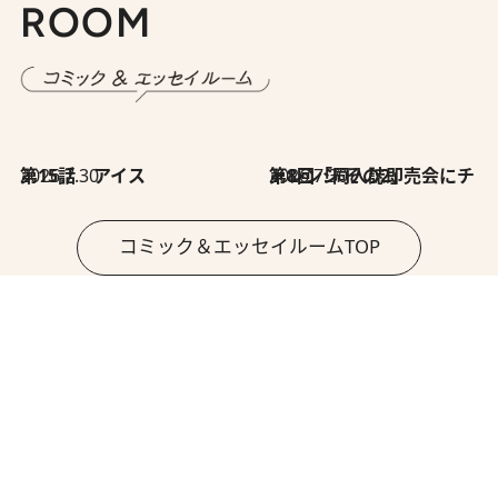
ROOM
2026.7.30
第15話 アイス
2026.7.30
第8回「同人誌即売会にチャレンジ その2」
コミック＆エッセイルームTOP