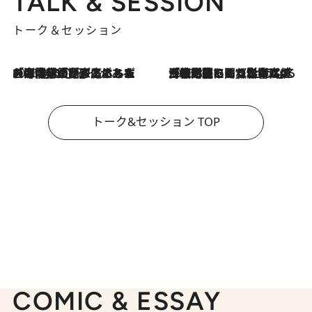
TALK & SESSION
トーク＆セッション
2026.8.3
「今後値上げがあるとすれば…」「リスクがあるのは今年の冬」エネルギー専門家が語る、ホルムズ海峡封鎖が家庭にもたらす“ある心配”
2026.8.3
「住宅建てられない…」「サーチャージ料の高値が続いている」ホルムズ海峡封鎖による影響はいつまで続く？《エネルギー専門家に聞く“どうなる日本の暮らし”》
トーク&セッション TOP
COMIC & ESSAY