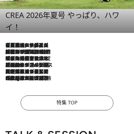
CREA 2026年夏号 やっぱり、ハワ
イ！
【厳選旅コスメ】「多機能アイテムがメイン！」旅好き美容エディターが選んだ夏旅ベストコスメを発表【Mサイズジップ】
5 Hours Ago
2026.8.6
「荷物が増えるほど旅ストレスは増す」美容ジャーナリストがたどり着いた最終結論。“化粧品を劇的に減らす”感動の凝縮美容とは
2026.8.6
「旅先には金髪ウィッグを持参」日本と同じメイクでは損してる!? 美容ジャーナリストが提案する“掟破りの旅美容”とは
2026.8.6
【厳選旅コスメ】「身軽さ＆UV対策重視！」ヘアアーティストshucoが選んだ夏旅ベストコスメを発表【Mサイズジップ】
2026.8.5
【厳選旅コスメ】国内をあちこち移動する河井菜摘が選んだ夏旅ベストコスメ発表！「リラックスアイテムはマスト」【Mサイズジップ】
2026.8.4
【厳選旅コスメ】「紫外線＆乾燥対策しながらメイク感も！」ヘア＆メイクGeorgeが選んだ夏旅ベストコスメを発表！【Mサイズジップ】
特集 TOP