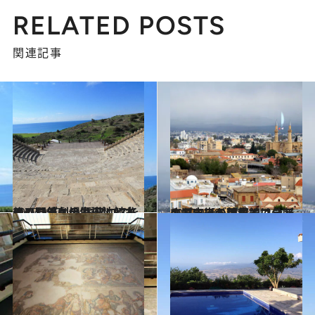
RELATED POSTS
関連記事
2017.9.27
アフロディテ生誕地と古代の野外劇場 キプロスをめぐり悠久の歴史に触れる
旅＆お出かけ
2017.9.16
キプロスの首都ニコシアの旧市街が境界線で分断されている理由とは？
旅＆お出かけ