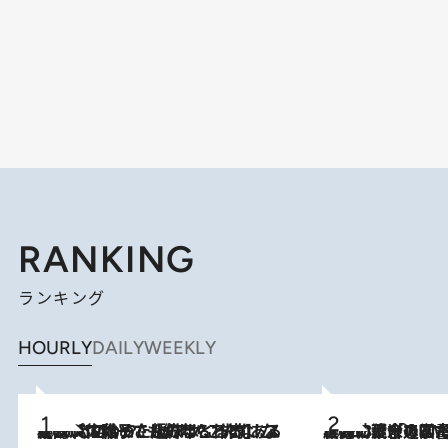
RANKING
ランキング
HOURLY
DAILY
WEEKLY
2026.8.5
【阿川佐和子さんの年とる力】なぜ70代で始めた趣味は“こんなに楽しい”のか？ ピアノ、俳句…スランプに陥っても続けられる“ある秘訣”とは
2026.8.3
慶應幼稚舎の図書室からテレビの世界に飛び込んだ阿川佐和子（72）、「N